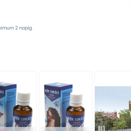
ximum 2 napig.
nyúl 5%), lazac 5%, borsóliszt 2,7%, szárított áfonya
tott citrusfélék 0,4%, szárított rozmaring 0,4%, szárított
 nyershamu 1,2%, nyersrost 0,4%, nedvességtartalom 84%,
(3a672a) 300NE, D3-vitamin (3a671) 65NE, E-vitamin
g, vas (3b106) 2,4 mg, mangán (3b504) 0,7 mg, jód
mg.