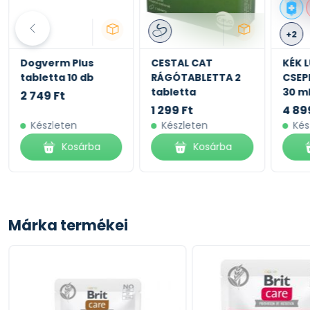
Felhasználható energiatartalom: 769 kcal/kg
+2
Dogverm Plus
CESTAL CAT
KÉK 
tabletta 10 db
RÁGÓTABLETTA 2
CSEP
tabletta
30 m
2 749 Ft
1 299 Ft
4 89
Készleten
Készleten
Kés
Kosárba
Kosárba
Márka termékei