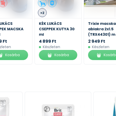
+2
LUKÁCS
KÉK LUKÁCS
Trixie macska
PEK MACSKA
CSEPPEK KUTYA 30
ablakra 2x1.5
l
ml
(TRX44301) m
9 Ft
4 899 Ft
2 949 Ft
zleten
Készleten
Készleten
Kosárba
Kosárba
Kosár