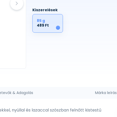
Kiszerelések
85 g
489 Ft
1
etevők & Adagolás
Márka leírás
kel, nyúllal és lazaccal szószban felnőtt kistestű