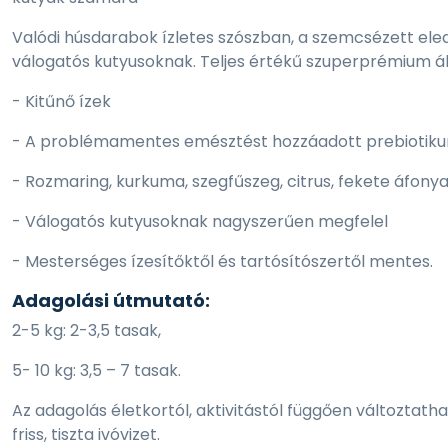
Valódi húsdarabok ízletes szószban, a szemcsézett elede
válogatós kutyusoknak. Teljes értékű szuperprémium ál
- Kitűnő ízek
- A problémamentes emésztést hozzáadott prebiotiku
- Rozmaring, kurkuma, szegfűszeg, citrus, fekete áfon
- Válogatós kutyusoknak nagyszerűen megfelel
- Mesterséges ízesítőktől és tartósítószertől mentes.
Adagolási útmutató:
2-5 kg: 2-3,5 tasak,
5- 10 kg: 3,5 – 7 tasak.
Az adagolás életkortól, aktivitástól függően változtat
friss, tiszta ivóvizet.