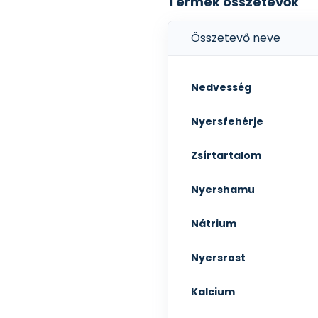
Termék összetevők
Összetevő neve
Nedvesség
Nyersfehérje
Zsírtartalom
Nyershamu
Nátrium
Nyersrost
Kalcium