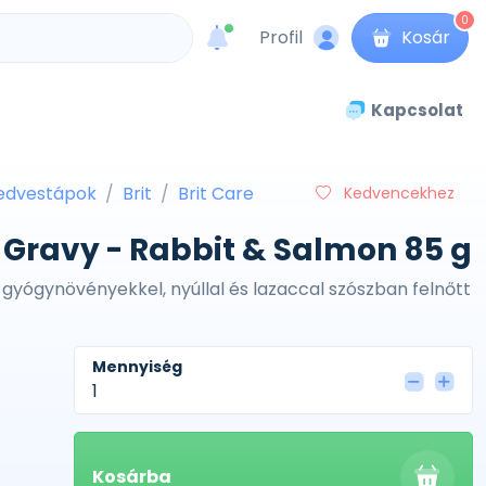
0
Profil
Kosár
unread messages
Kapcsolat
nedvestápok
Brit
Brit Care
Kedvencekhez
in Gravy - Rabbit & Salmon 85 g
 gyógynövényekkel, nyúllal és lazaccal szószban felnőtt
Mennyiség
Kosárba