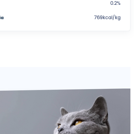
0.2%
769kcal/kg
ia