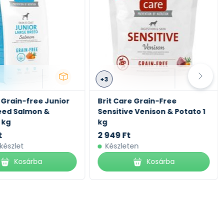
+3
 Grain-free Junior
Brit Care Grain-Free
eed Salmon &
Sensitive Venison & Potato 1
 kg
kg
t
2 949 Ft
 készlet
Készleten
Kosárba
Kosárba