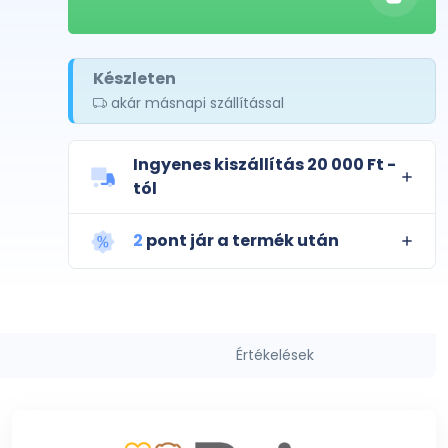
Készleten
akár másnapi szállítással
Ingyenes kiszállítás 20 000 Ft -
tól
2
pont jár a termék után
Értékelések