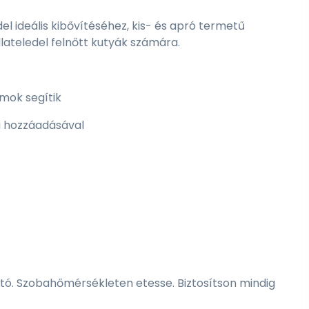
l ideális kibővítéséhez, kis- és apró termetű
lateledel felnőtt kutyák számára.
mok segítik
ya hozzáadásával
ható. Szobahőmérsékleten etesse. Biztosítson mindig