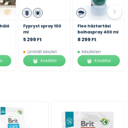
háló
Fypryst spray 100
Flee háztartási
ml
bolhaspray 400 ml
5 299 Ft
8 299 Ft
Limitált készlet
Készleten
ba
Kosárba
Kosárba