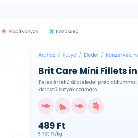
Alapítványok
Közösség
Áruház
Kutya
Eledel
Konzervek, 
Brit Care Mini Fillets 
Teljes értékű állateledel prebiotikummal,
kistestű kutyák számára
489 Ft
5 753 Ft/kg