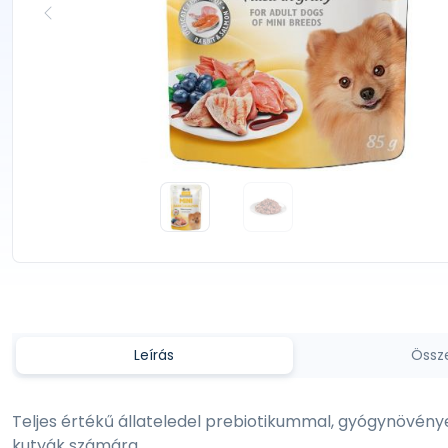
Leírás
Össz
Teljes értékű állateledel prebiotikummal, gyógynövények
kutyák számára