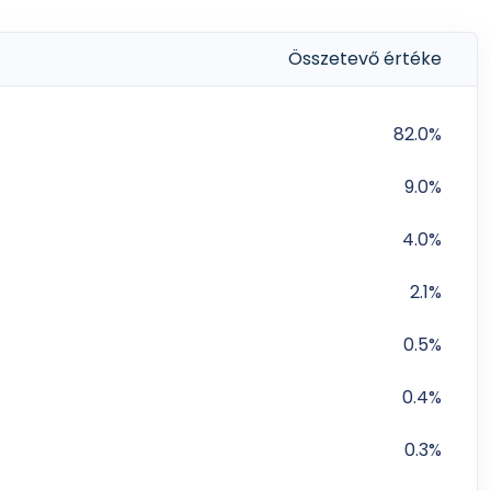
Összetevő értéke
82.0%
9.0%
4.0%
2.1%
0.5%
0.4%
0.3%