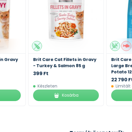
 in Gravy
Brit Care Cat Fillets in Gravy
Brit Care
- Turkey & Salmon 85 g
Large Br
Potato 12
399 Ft
22 790 F
Készleten
Limitált
a
Kosárba