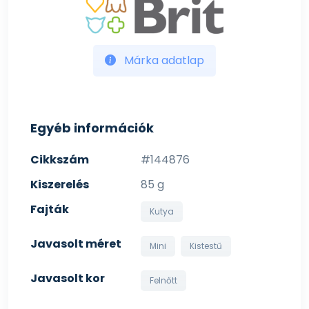
Márka adatlap
Egyéb információk
Cikkszám
#144876
Kiszerelés
85 g
Fajták
Kutya
Javasolt méret
Mini
Kistestű
Javasolt kor
Felnőtt