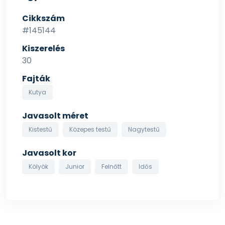
Cikkszám
#145144
Kiszerelés
30
Fajták
Kutya
Javasolt méret
Kistestű
Közepes testű
Nagytestű
Javasolt kor
Kölyök
Junior
Felnőtt
Idős