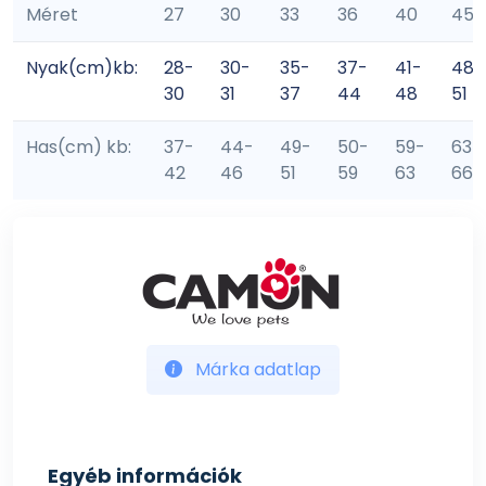
Méret
27
30
33
36
40
45
Nyak(cm)kb:
28-
30-
35-
37-
41-
48-
30
31
37
44
48
51
Has(cm) kb:
37-
44-
49-
50-
59-
63-
42
46
51
59
63
66
Márka adatlap
Egyéb információk