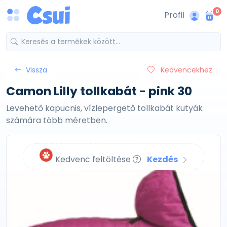
0
Profil
Vissza
Kedvencekhez
Camon Lilly tollkabát - pink 30
Levehető kapucnis, vízlepergető tollkabát kutyák
számára több méretben.
Kedvenc feltöltése
Kezdés