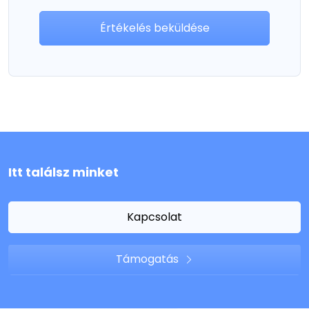
Értékelés beküldése
Itt találsz minket
Kapcsolat
Támogatás