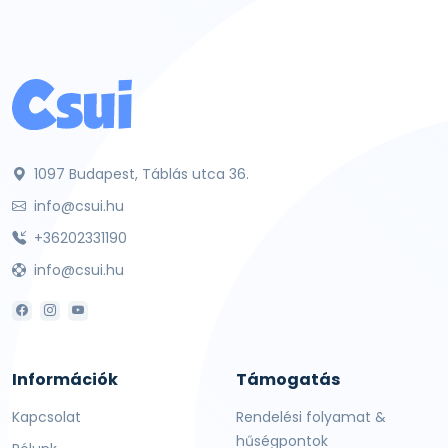
1097 Budapest, Táblás utca 36.
info@csui.hu
+36202331190
info@csui.hu
Információk
Támogatás
Kapcsolat
Rendelési folyamat &
hűségpontok