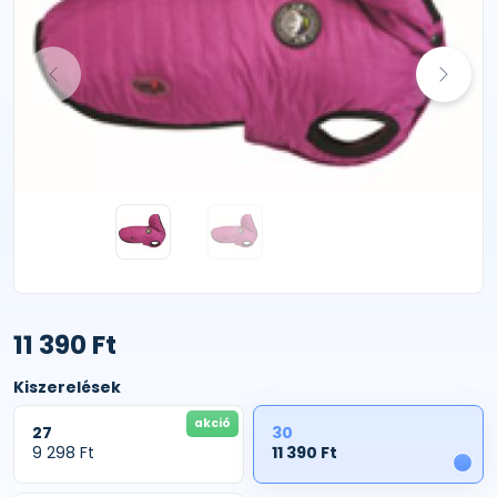
11 390 Ft
Kiszerelések
akció
27
30
9 298 Ft
11 390 Ft
1