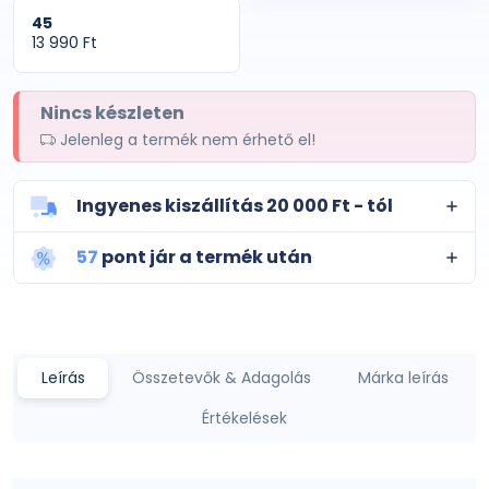
45
13 990 Ft
Nincs készleten
Jelenleg a termék nem érhető el!
Ingyenes kiszállítás 20 000 Ft - tól
57
pont jár a termék után
Leírás
Összetevők & Adagolás
Márka leírás
Értékelések