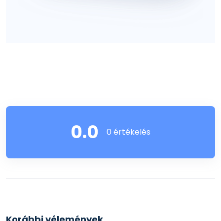
0.0
0 értékelés
Korábbi vélemények