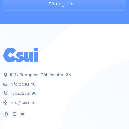
Támogatás
1097 Budapest, Táblás utca 36.
info@csui.hu
+36202331190
info@csui.hu