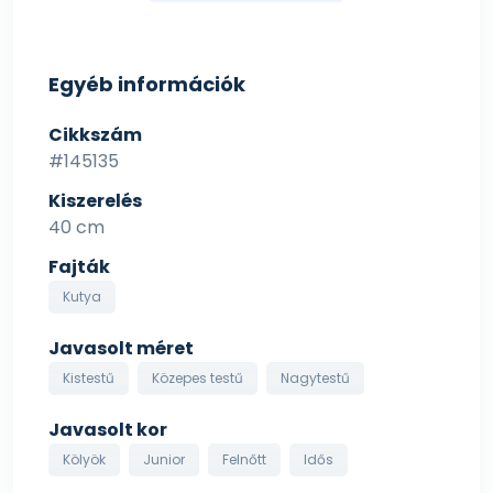
Egyéb információk
Cikkszám
#145135
Kiszerelés
40 cm
Fajták
Kutya
Javasolt méret
Kistestű
Közepes testű
Nagytestű
Javasolt kor
Kölyök
Junior
Felnőtt
Idős