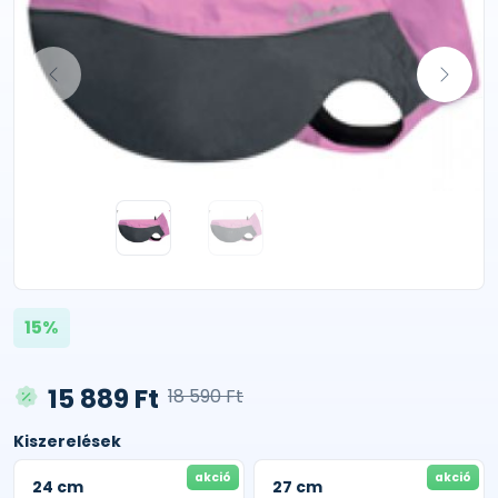
15%
15 889 Ft
18 590 Ft
Kiszerelések
akció
akció
24 cm
27 cm