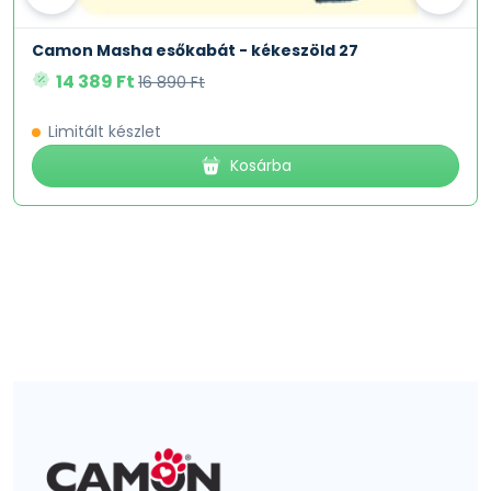
Camon Masha esőkabát - kékeszöld 27
14 389 Ft
16 890 Ft
Limitált készlet
Kosárba