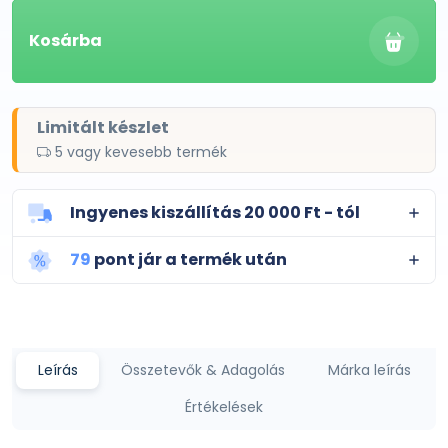
Kosárba
Limitált készlet
5 vagy kevesebb termék
Ingyenes kiszállítás 20 000 Ft - tól
79
pont jár a termék után
Leírás
Összetevők & Adagolás
Márka leírás
Értékelések