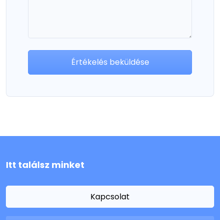
Értékelés beküldése
Itt találsz minket
Kapcsolat