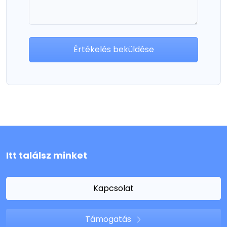
Értékelés beküldése
Itt találsz minket
Kapcsolat
Támogatás