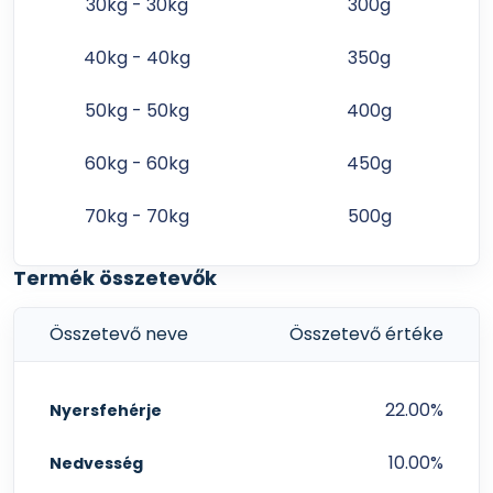
30kg - 30kg
300g
40kg - 40kg
350g
50kg - 50kg
400g
60kg - 60kg
450g
70kg - 70kg
500g
Termék összetevők
Összetevő neve
Összetevő értéke
22.00%
Nyersfehérje
10.00%
Nedvesség