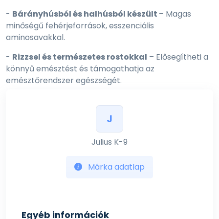
-
Bárányhúsból és halhúsból készült
– Magas
minőségű fehérjeforrások, esszenciális
aminosavakkal.
-
Rizzsel és természetes rostokkal
– Elősegítheti a
könnyű emésztést és támogathatja az
emésztőrendszer egészségét.
-
Glükozamin és kondroitin
– Hozzájárulhat az
ízületek és porcok megfelelő működéséhez.
J
-
Omega-3 zsírsavak
– Természetes forrásból
Julius K-9
támogathatják az immunrendszert,
gyulladáscsökkentő hatásúak, és szebbé
varázsolhatják a kutya szőrzetét.
Márka adatlap
-
Vitaminok és ásványi anyagok
– Erősíthetik az
immunrendszert és hozzájárulhatnak a kutya
egészségének fenntartásához.
Egyéb információk