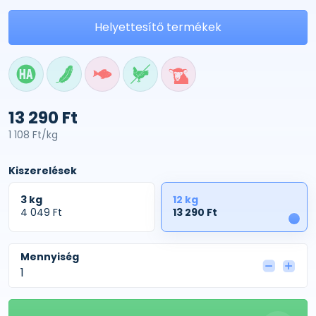
Helyettesítő termékek
13 290 Ft
1 108 Ft/kg
Kiszerelések
3 kg
12 kg
4 049 Ft
13 290 Ft
1
Mennyiség