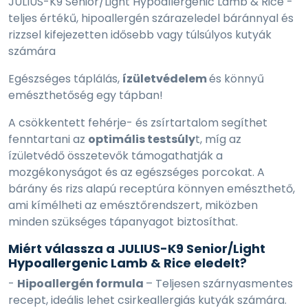
JULIUS-K9 Senior/Light Hypoallergenic Lamb & Rice -
teljes értékű, hipoallergén szárazeledel báránnyal és
rizzsel kifejezetten idősebb vagy túlsúlyos kutyák
számára
Egészséges táplálás,
ízületvédelem
és könnyű
emészthetőség egy tápban!
A csökkentett fehérje- és zsírtartalom segíthet
fenntartani az
optimális testsúly
t, míg az
ízületvédő összetevők támogathatják a
mozgékonyságot és az egészséges porcokat. A
bárány és rizs alapú receptúra könnyen emészthető,
ami kímélheti az emésztőrendszert, miközben
minden szükséges tápanyagot biztosíthat.
Miért válassza a JULIUS-K9 Senior/Light
Hypoallergenic Lamb & Rice eledelt?
-
Hipoallergén formula
– Teljesen szárnyasmentes
recept, ideális lehet csirkeallergiás kutyák számára.