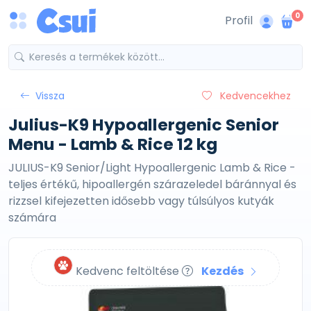
0
Profil
Vissza
Kedvencekhez
Julius-K9 Hypoallergenic Senior
Menu - Lamb & Rice 12 kg
JULIUS-K9 Senior/Light Hypoallergenic Lamb & Rice -
teljes értékű, hipoallergén szárazeledel báránnyal és
rizzsel kifejezetten idősebb vagy túlsúlyos kutyák
számára
Kedvenc feltöltése
Kezdés