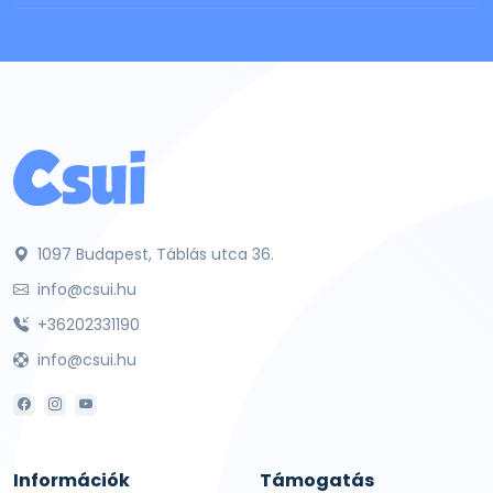
1097 Budapest, Táblás utca 36.
info@csui.hu
+36202331190
info@csui.hu
Információk
Támogatás