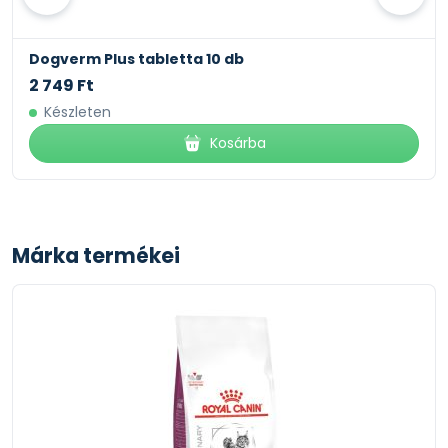
Dogverm Plus tabletta 10 db
2 749 Ft
Készleten
Kosárba
Márka termékei