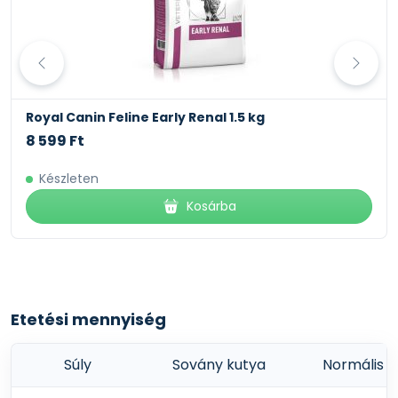
Royal Canin Neutered Adult Medium Dog 9 kg
23 790 Ft
Limitált készlet
Kosárba
Etetési mennyiség
Súly
Sovány kutya
Normális k