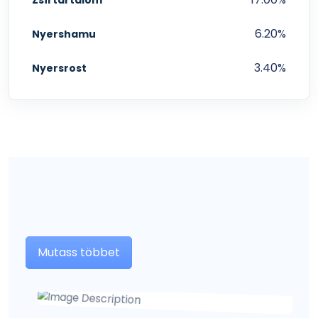
6.20%
Nyershamu
3.40%
Nyersrost
Mutass többet