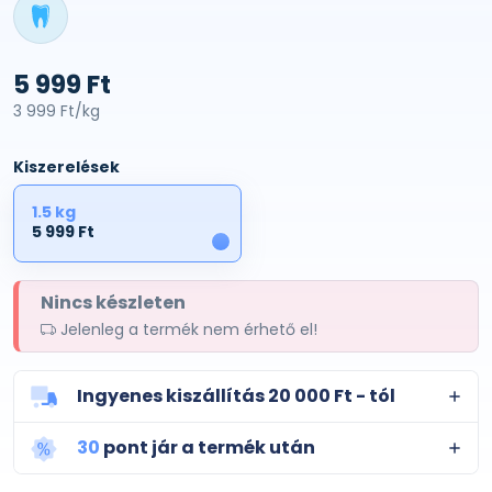
5 999 Ft
3 999 Ft/kg
Kiszerelések
1.5 kg
5 999 Ft
1
Nincs készleten
Jelenleg a termék nem érhető el!
Ingyenes kiszállítás 20 000 Ft - tól
30
pont jár a termék után