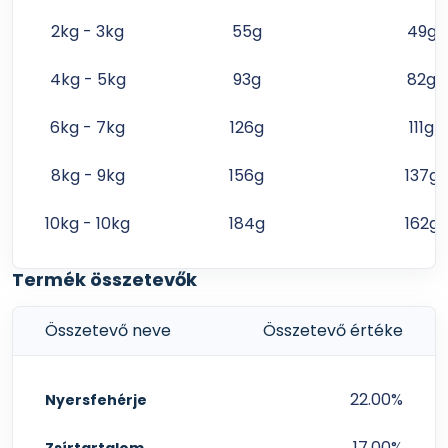
2kg - 3kg
55g
49g
4kg - 5kg
93g
82g
6kg - 7kg
126g
111g
8kg - 9kg
156g
137g
10kg - 10kg
184g
162g
Termék összetevők
Összetevő neve
Összetevő értéke
22.00%
Nyersfehérje
17.00%
Zsírtartalom