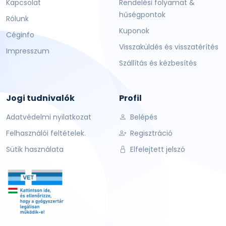
Kapcsolat
Rendelési folyamat &
hűségpontok
Rólunk
Kuponok
Céginfo
Visszaküldés és visszatérítés
Impresszum
Szállítás és kézbesítés
Jogi tudnivalók
Profil
Adatvédelmi nyilatkozat
Belépés
Felhasználói feltételek.
Regisztráció
Sütik használata
Elfelejtett jelszó