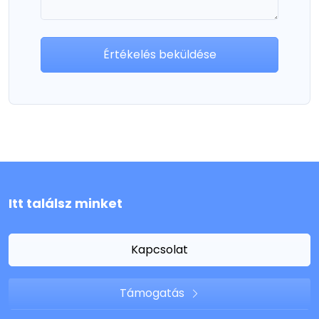
Értékelés beküldése
Itt találsz minket
Kapcsolat
Támogatás