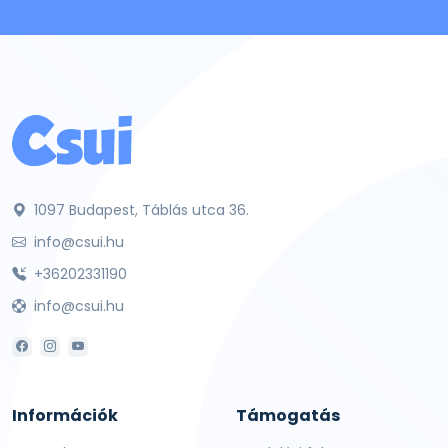
1097 Budapest, Táblás utca 36.
info@csui.hu
+36202331190
info@csui.hu
Információk
Támogatás