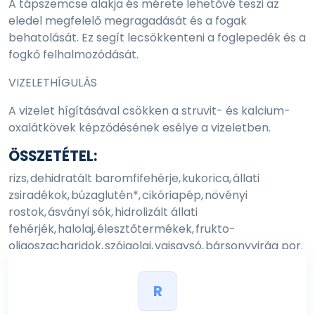
A tápszemcse alakja és mérete lehetővé teszi az
eledel megfelelő megragadását és a fogak
behatolását. Ez segít lecsökkenteni a foglepedék és a
fogkő felhalmozódását.
VIZELETHÍGULÁS
A vizelet hígításával csökken a struvit- és kalcium-
oxalátkövek képződésének esélye a vizeletben.
ÖSSZETÉTEL:
rizs, dehidratált baromfifehérje, kukorica, állati
zsiradékok, búzaglutén*, cikóriapép, növényi
rostok, ásványi sók, hidrolizált állati
fehérjék, halolaj, élesztőtermékek, frukto-
oligoszacharidok, szójaolaj, vajsavsó, bársonyvirág por.
R