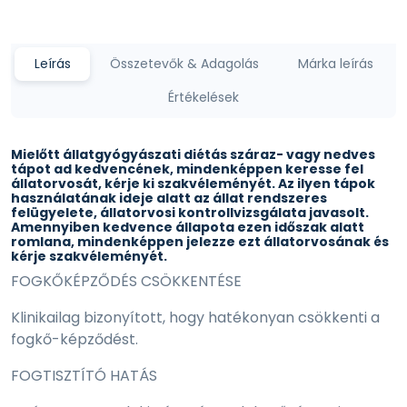
Leírás
Összetevők & Adagolás
Márka leírás
Értékelések
Mielőtt állatgyógyászati diétás száraz- vagy nedves
tápot ad kedvencének, mindenképpen keresse fel
állatorvosát, kérje ki szakvéleményét. Az ilyen tápok
használatának ideje alatt az állat rendszeres
felügyelete, állatorvosi kontrollvizsgálata javasolt.
Amennyiben kedvence állapota ezen időszak alatt
romlana, mindenképpen jelezze ezt állatorvosának és
kérje szakvéleményét.
FOGKŐKÉPZŐDÉS CSÖKKENTÉSE
Klinikailag bizonyított, hogy hatékonyan csökkenti a
fogkő-képződést.
FOGTISZTÍTÓ HATÁS