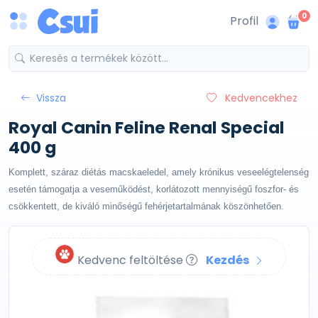
0
Profil
Vissza
Kedvencekhez
Royal Canin Feline Renal Special
400 g
Komplett, száraz diétás macskaeledel, amely krónikus veseelégtelenség
esetén támogatja a veseműködést, korlátozott mennyiségű foszfor- és
csökkentett, de kiváló minőségű fehérjetartalmának köszönhetően.
Kedvenc feltöltése
Kezdés