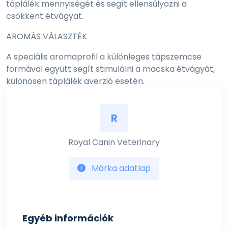
táplálék mennyiségét és segít ellensúlyozni a
csökkent étvágyat.
AROMÁS VÁLASZTÉK
A speciális aromaprofil a különleges tápszemcse
formával együtt segít stimulálni a macska étvágyát,
különösen táplálék averzió esetén.
ÖSSZETÉTEL:
kukoricaliszt, rizs, dehidratált sertésfehérje*, állati
R
zsiradékok, kukoricaglutén, növényi
rostok, kukorica, hidrolizált baromfifehérje, ásványi
Royal Canin Veterinary
anyagok, búzaglutén*, cikóriapép, halolaj, szójaolaj, palmi
és sztearinsavak citromsavval észterezett mono- és
Márka adatlap
digliceridjei, psyllium (útifű) maghéj és mag, frukto-
oligoszacharidok, bársonyvirág
por. Fehérjeforrások: dehidratált sertésfehérje (14,4
%), kukoricaglutén (8 %), hidrolizált baromfifehérje (5
Egyéb információk
%), búzaglutén (2,7 %).