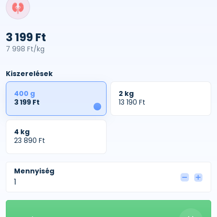
3 199 Ft
7 998 Ft/kg
Kiszerelések
400 g
2 kg
3 199 Ft
13 190 Ft
1
4 kg
23 890 Ft
Mennyiség