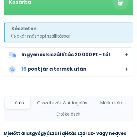
Kosárba
Készleten
akár másnapi szállítással
Ingyenes kiszállítás 20 000 Ft - tól
16
pont jár a termék után
Leírás
Összetevők & Adagolás
Márka leírás
Értékelések
Mielőtt állatgyógyászati diétás száraz- vagy nedves