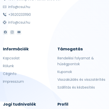
info@csui.hu
+36202331190
info@csui.hu
Információk
Támogatás
Kapcsolat
Rendelési folyamat &
hűségpontok
Rólunk
Kuponok
Céginfo
Visszaküldés és visszatérítés
Impresszum
Szállítás és kézbesítés
Jogi tudnivalók
Profil