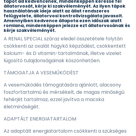
tápot ad kedvencének, mindenképpen keresse fel
állatorvosát, kérje ki szakvéleményét. Az ilyen tápok
használatának ideje alatt az állat rendszeres
felügyelete, állatorvosi kontrollvizsgálata javasolt.
Amennyiben kedvence állapota ezen időszak alatt
romlana, mindenképpen jelezze ezt állatorvosának és
kérje szakvéleményét.
A RENAL SPECIAL száraz eledel összetétele folytán
csökkenti az oxalát húgykő képződést, csökkentett
kalcium- és D vitamin-tartalmának, illetve vizelet
lúgosító tulajdonságainak köszönhetően.
TÁMOGATJA A VESEMŰKÖDÉST
A veseműködés támogatására ajánlott, alacsony
foszfortartalmú és mérsékelt, de magas minőségű
fehérjét tartalmaz, ezzel javítva a macska
életminőségét.
ADAPTÁLT ENERGIATARTALOM
Az adaptált energiatartalom csökkenti a szükséges