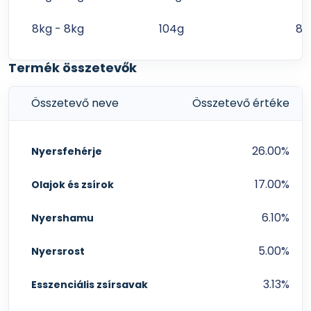
8kg - 8kg
104g
87
Termék összetevők
Összetevő neve
Összetevő értéke
26.00%
Nyersfehérje
17.00%
Olajok és zsírok
6.10%
Nyershamu
5.00%
Nyersrost
3.13%
Esszenciális zsírsavak