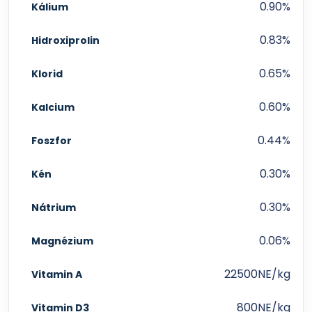
0.90%
Kálium
0.83%
Hidroxiprolin
0.65%
Klorid
0.60%
Kalcium
0.44%
Foszfor
0.30%
Kén
0.30%
Nátrium
0.06%
Magnézium
22500NE/kg
Vitamin A
800NE/kg
Vitamin D3