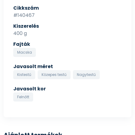
Cikkszám
#140467
Kiszerelés
400 g
Fajták
Macska
Javasolt méret
Kistestű
Közepes testű
Nagytestű
Javasolt kor
Felnőtt