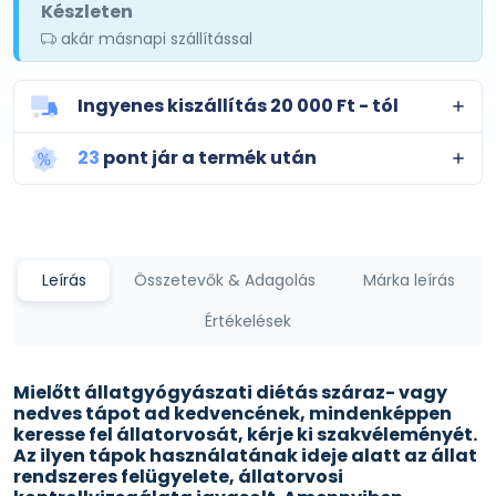
Készleten
akár másnapi szállítással
Ingyenes kiszállítás 20 000 Ft - tól
23
pont jár a termék után
Leírás
Összetevők & Adagolás
Márka leírás
Értékelések
Mielőtt állatgyógyászati diétás száraz- vagy
nedves tápot ad kedvencének, mindenképpen
keresse fel állatorvosát, kérje ki szakvéleményét.
Az ilyen tápok használatának ideje alatt az állat
rendszeres felügyelete, állatorvosi