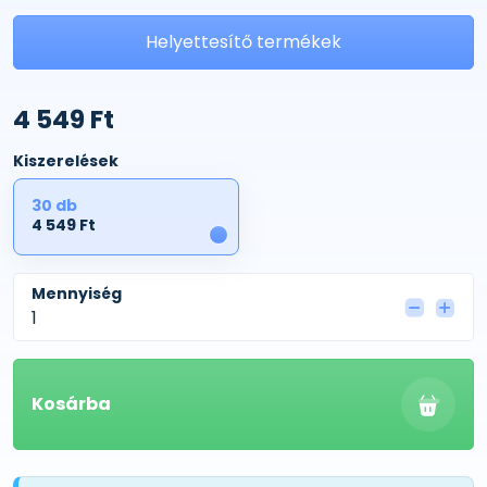
Helyettesítő termékek
4 549 Ft
Kiszerelések
30 db
4 549 Ft
1
Mennyiség
Kosárba