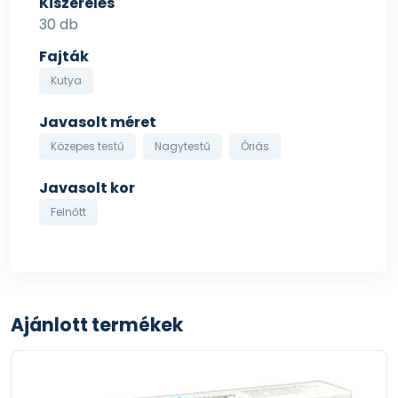
Kiszerelés
30 db
Száraz, hűvös helyen tartandó.
Fajták
Összetétel:
Kutya
Glicerin, búzaliszt, csirkefehérje (szárított), pálmaolaj,
búzaglutén, glükózszirup, csirkefehérje (hidrolizált),
Javasolt méret
frukto-oligoszacharidok.
Közepes testű
Nagytestű
Óriás
Javasolt kor
Felnőtt
Ajánlott termékek