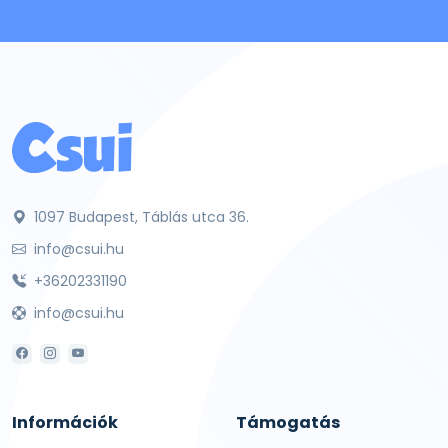
1097 Budapest, Táblás utca 36.
info@csui.hu
+36202331190
info@csui.hu
Információk
Támogatás