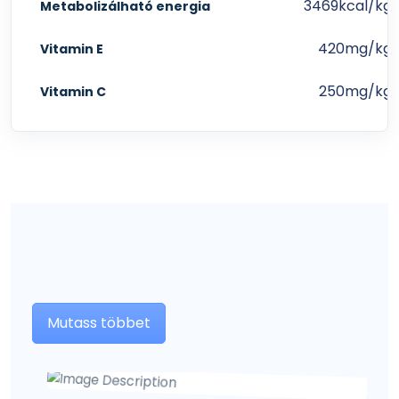
3469kcal/kg
Metabolizálható energia
420mg/kg
Vitamin E
250mg/kg
Vitamin C
Mutass többet