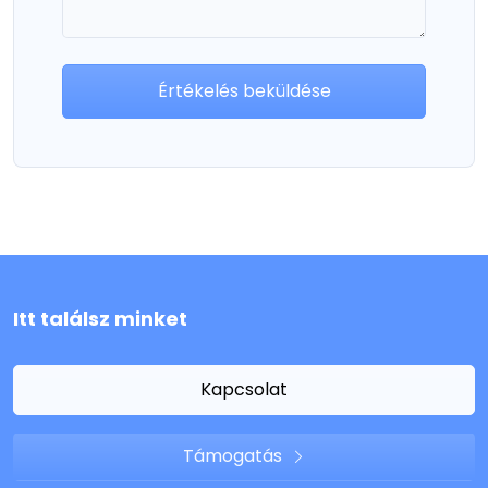
Értékelés beküldése
Itt találsz minket
Kapcsolat
Támogatás