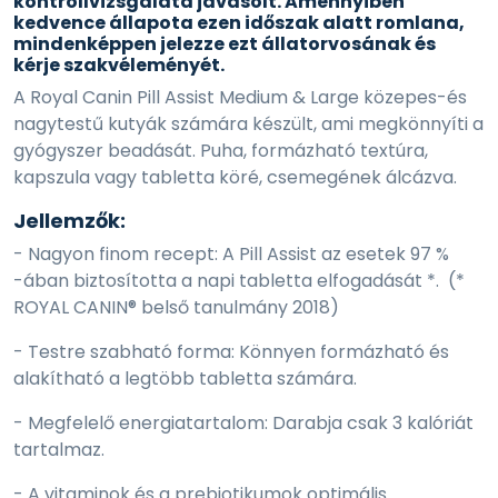
kontrollvizsgálata javasolt. Amennyiben
kedvence állapota ezen időszak alatt romlana,
mindenképpen jelezze ezt állatorvosának és
kérje szakvéleményét.
A Royal Canin Pill Assist Medium & Large közepes-és
nagytestű kutyák számára készült, ami megkönnyíti a
gyógyszer beadását. Puha, formázható textúra,
kapszula vagy tabletta köré, csemegének álcázva.
Jellemzők:
- Nagyon finom recept: A Pill Assist az esetek 97 %
-ában biztosította a napi tabletta elfogadását *. (*
ROYAL CANIN® belső tanulmány 2018)
- Testre szabható forma: Könnyen formázható és
alakítható a legtöbb tabletta számára.
- Megfelelő energiatartalom: Darabja csak 3 kalóriát
tartalmaz.
- A vitaminok és a prebiotikumok optimális