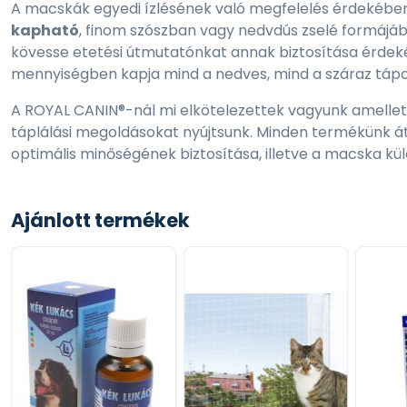
A macskák egyedi ízlésének való megfelelés érdekében
kapható
, finom szószban vagy nedvdús zselé formájáb
kövesse etetési útmutatónkat annak biztosítása érde
mennyiségben kapja mind a nedves, mind a száraz tápot 
A ROYAL CANIN®-nál mi elkötelezettek vagyunk amellet
táplálási megoldásokat nyújtsunk. Minden termékünk át
optimális minőségének biztosítása, illetve a macska kü
megfelelés érdekében. Ez azt jelenti, hogy a ROYAL CAN
értékű és kiegyensúlyozott tápot kap.
Ajánlott termékek
ELŐNYÖK
Testsúly kontroll
Ivartalanítás után csökken a macska energiaszükséglet
így segít fenntartani a macska ideális testsúlyát az iva
Egészséges húgyrendszer
A táp gondosan kiegyensúlyozott mennyiségekben tart