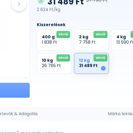
31 489 Ft
37 790 Ft
2 624 Ft/kg
Kiszerelések
akció
akció
400 g
2 kg
4 kg
1 838 Ft
7 758 Ft
13 590 F
akció
akció
10 kg
12 kg
26 765 Ft
31 489 Ft
1
etevők & Adagolás
Márka leírás