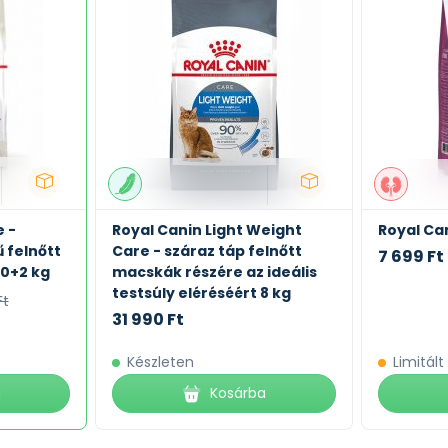
 6,0 % - Zsírtartalom: 12,0 % - Nyershamu: 8,5 % - L-
e -
Royal Canin Light Weight
Royal Can
 felnőtt
Care - száraz táp felnőtt
7 699 Ft
10+2 kg
macskák részére az ideális
testsúly eléréséért 8 kg
Ft
31 990 Ft
Készleten
Limitált
a
Kosárba