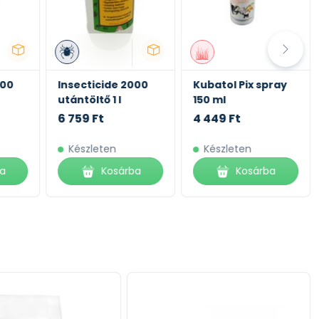
000
Insecticide 2000
Kubatol Pix spray
utántöltő 1 l
150 ml
6 759 Ft
4 449 Ft
Készleten
Készleten
ba
Kosárba
Kosárba