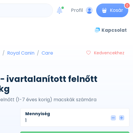
0
Profil
Kosár
unread messages
Kapcsolat
Royal Canin
Care
Kedvencekhez
- ivartalanított felnőtt
 kg
t felnőtt (1-7 éves korig) macskák számára
Mennyiség