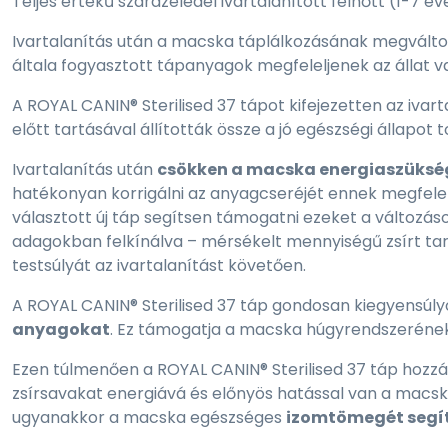
Teljes értékű szárazeledel ivartalanított felnőtt (1-7 
Ivartalanítás után a macska táplálkozásának megválto
általa fogyasztott tápanyagok megfeleljenek az állat 
A ROYAL CANIN® Sterilised 37 tápot kifejezetten az iva
előtt tartásával állították össze a jó egészségi állapot
Ivartalanítás után
csökken a macska energiaszüksé
hatékonyan korrigálni az anyagcseréjét ennek megfelel
választott új táp segítsen támogatni ezeket a változáso
adagokban felkínálva – mérsékelt mennyiségű zsírt tart
testsúlyát az ivartalanítást követően.
A ROYAL CANIN® Sterilised 37 táp gondosan kiegyensú
anyagokat
. Ez támogatja a macska húgyrendszeréne
Ezen túlmenően a ROYAL CANIN® Sterilised 37 táp hozzáad
zsírsavakat energiává és előnyös hatással van a macs
ugyanakkor a macska egészséges
izomtömegét segít