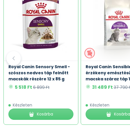
ANALITIKAI ÖSSZETEVŐK: Nyersfehérje: 37,0 % - Nyersrost:
karnitin: 100 mg/kg.
Royal Canin Sensory Smell -
Royal Canin Sensibl
szószos nedves táp felnőtt
érzékeny emésztésű
macskák részére 12 x 85 g
macska száraz táp 
5 518 Ft
31 489 Ft
6 899 Ft
37 790 
Készleten
Készleten
Kosárba
Kosárb