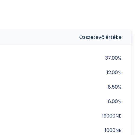
Összetevő értéke
37.00%
12.00%
8.50%
6.00%
19000NE
1000NE