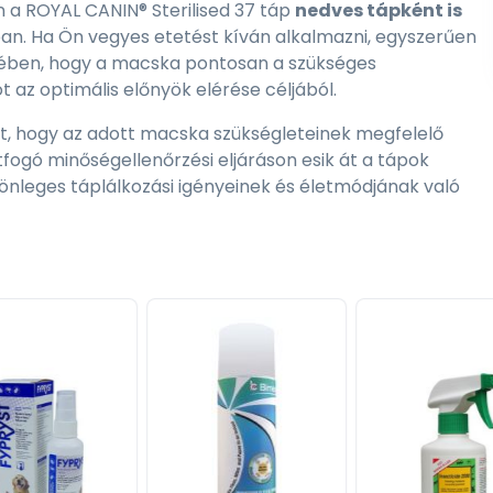
 a ROYAL CANIN® Sterilised 37 táp
nedves tápként is
an. Ha Ön vegyes etetést kíván alkalmazni, egyszerűen
kében, hogy a macska pontosan a szükséges
az optimális előnyök elérése céljából.
t, hogy az adott macska szükségleteinek megfelelő
fogó minőségellenőrzési eljáráson esik át a tápok
lönleges táplálkozási igényeinek és életmódjának való
IN® Sterilised 37 tápot fogyasztó macska egy teljes
e, ezért a táp mérsékelt mennyiségű zsírt tartalmaz,
rtalanítást követően.
almaz ásványi anyagokat. Ez támogatja a macska