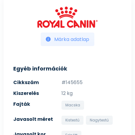
Márka adatlap
Egyéb információk
Cikkszám
#145655
Kiszerelés
12 kg
Fajták
Macska
Javasolt méret
Kistestű
Nagytestű
Javasolt kor