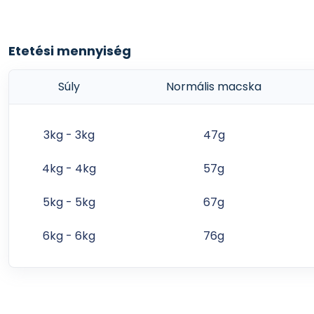
Etetési mennyiség
Súly
Normális macska
3kg - 3kg
47g
4kg - 4kg
57g
5kg - 5kg
67g
6kg - 6kg
76g