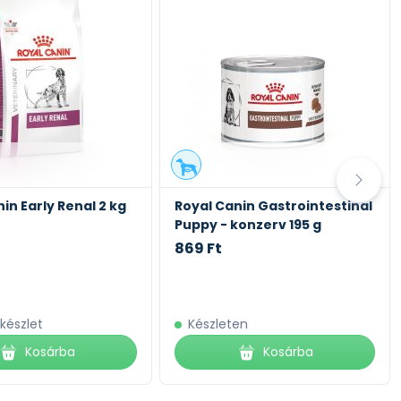
in Early Renal 2 kg
Royal Canin Gastrointestinal
Puppy - konzerv 195 g
869 Ft
 készlet
Készleten
Kosárba
Kosárba