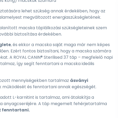
éves korig) macskák számára
ztatására lehet szükség annak érdekében, hogy az
valamelyest megváltozott energiaszükségletének.
rtalanított macska táplálkozási szükségleteinek szem
 további biztosítása érdekében.
glete
, és ekkor a macska saját maga már nem képes
ően. Ezért fontos biztosítani, hogy a macska számára
kat. A ROYAL CANIN® Sterilised 37 táp – megfelelő napi
almaz, így segít fenntartani a macska ideális
lyozott mennyiségekben tartalmaz
ásványi
k működését és fenntartani annak egészségét.
ott L-karnitint is tartalmaz, ami átalakítja a
ka anyagcseréjére. A táp megemelt fehérjetartalma
 fenntartani.