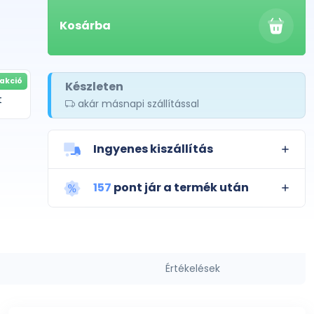
Kosárba
akció
Készleten
t
akár másnapi szállítással
Ingyenes kiszállítás
157
pont jár a termék után
Értékelések