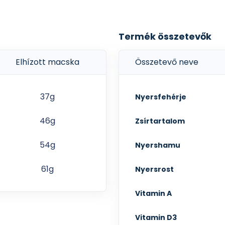
Termék összetevők
Elhízott macska
Összetevő neve
37g
Nyersfehérje
46g
Zsírtartalom
54g
Nyershamu
61g
Nyersrost
Vitamin A
Vitamin D3