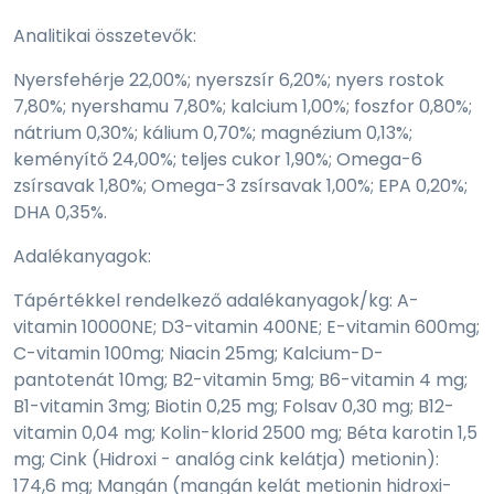
Analitikai összetevők:
Nyersfehérje 22,00%; nyerszsír 6,20%; nyers rostok
7,80%; nyershamu 7,80%; kalcium 1,00%; foszfor 0,80%;
nátrium 0,30%; kálium 0,70%; magnézium 0,13%;
keményítő 24,00%; teljes cukor 1,90%; Omega-6
zsírsavak 1,80%; Omega-3 zsírsavak 1,00%; EPA 0,20%;
DHA 0,35%.
Adalékanyagok:
Tápértékkel rendelkező adalékanyagok/kg: A-
vitamin 10000NE; D3-vitamin 400NE; E-vitamin 600mg;
C-vitamin 100mg; Niacin 25mg; Kalcium-D-
pantotenát 10mg; B2-vitamin 5mg; B6-vitamin 4 mg;
B1-vitamin 3mg; Biotin 0,25 mg; Folsav 0,30 mg; B12-
vitamin 0,04 mg; Kolin-klorid 2500 mg; Béta karotin 1,5
mg; Cink (Hidroxi - analóg cink kelátja) metionin):
174,6 mg; Mangán (mangán kelát metionin hidroxi-