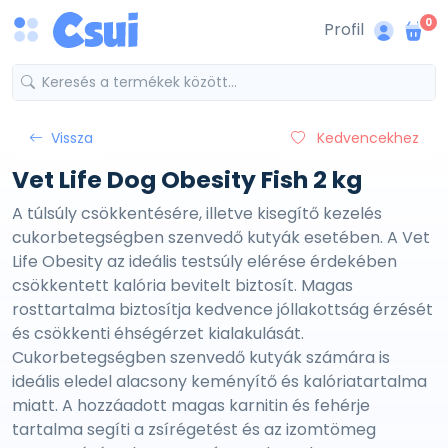
0
Profil
Vissza
Kedvencekhez
Vet Life Dog Obesity Fish 2 kg
A túlsúly csökkentésére, illetve kisegítő kezelés
cukorbetegségben szenvedő kutyák esetében. A Vet
Life Obesity az ideális testsúly elérése érdekében
csökkentett kalória bevitelt biztosít. Magas
rosttartalma biztosítja kedvence jóllakottság érzését
és csökkenti éhségérzet kialakulását.
Cukorbetegségben szenvedő kutyák számára is
ideális eledel alacsony keményítő és kalóriatartalma
miatt. A hozzáadott magas karnitin és fehérje
tartalma segíti a zsírégetést és az izomtömeg