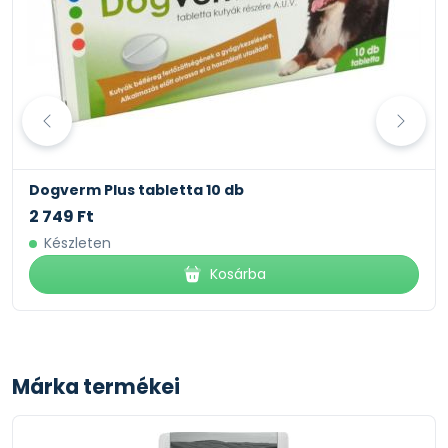
Dogverm Plus tabletta 10 db
2 749 Ft
Készleten
Kosárba
Márka termékei