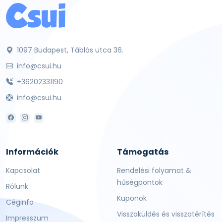
1097 Budapest, Táblás utca 36.
info@csui.hu
+36202331190
info@csui.hu
Információk
Támogatás
Kapcsolat
Rendelési folyamat &
hűségpontok
Rólunk
Kuponok
Céginfo
Visszaküldés és visszatérítés
Impresszum