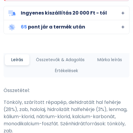
Ingyenes kiszállítás 20 000 Ft - tól
65
pont jár a termék után
Leírás
Összetevők & Adagolás
Márka leírás
Értékelések
Összetétel:
Tönköly, szárított répapép, dehidratált hal fehérje
(28%), zab, halolaj, hidrolizált halfehérje (3%), lenmag,
kálium-klorid, nátrium-klorid, kalcium-karbonát,
monodikalcium-foszfát. Szénhidrátforrások: tönköly,
zab.