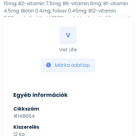
15mg; B2-vitamin 7.5mg; B6-vitamin 6mg; B1-vitamin
4.5mg; Biotin 0.4mg; folsav 0.45mg; B12-vitamin
0.06mg; kolin-klorid 2500mg; béta-karotin 1.5mg; cink
(metionin-hidroxi-analóg cinkkelátja): 190.8mg;
mangan (metionin-hidroxi-analóg mangánkelátja):
V
68mg; vas (glicin-hidrát vas (II)-kelátja): 43.1mg;
szelén (szeléntartalmú inaktivált élesztő): 0.14960mg;
Vet Life
jód (vízmentes kalcium-jodát): 1.56mg; L-lizin-
monohidroklorid, ipari tisztaságú 4500mg; DL-
Márka adatlap
metionin, ipari tisztaságú 3000mg; taurin 1800mg; L-
karnitin 350mg. Antioxidánsok: növényi olajokból
származó tokoferol kivonatok 10 mg.
Egyéb információk
Analitikai összetevők:
Nyersfehérje 16.00%; nyerszsír 18.00%; nyersrost 3.00%;
Cikkszám
nyershamu 5.90%; kalcium 0.90%; foszfor 0.65%;
#148654
nátrium 0.25%; kálium 0.70%; magnézium 0.085%;
Kiszerelés
Omega-3 zsírsavak 0.90%; Omega-6 zsírsavak 3.60%;
12 kg