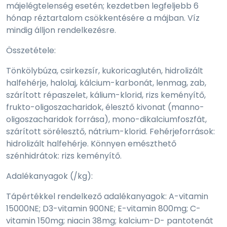
májelégtelenség esetén; kezdetben legfeljebb 6
hónap réztartalom csökkentésére a májban. Víz
mindig álljon rendelkezésre.
Összetétele:
Tönkölybúza, csirkezsír, kukoricaglutén, hidrolizált
halfehérje, halolaj, kálcium-karbonát, lenmag, zab,
szárított répaszelet, kálium-klorid, rizs keményítő,
frukto-oligoszacharidok, élesztő kivonat (manno-
oligoszacharidok forrása), mono-dikalciumfoszfát,
szárított sörélesztő, nátrium-klorid. Fehérjeforrások:
hidrolizált halfehérje. Könnyen emészthető
szénhidrátok: rizs keményítő.
Adalékanyagok (/kg):
Tápértékkel rendelkező adalékanyagok: A-vitamin
15000NE; D3-vitamin 900NE; E-vitamin 800mg; C-
vitamin 150mg; niacin 38mg; kalcium-D- pantotenát