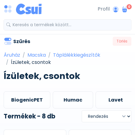
0
Profil
Szűrés
Törlés
Áruház
Macska
Táplálékkiegészítők
Ízületek, csontok
Ízületek, csontok
BiogenicPET
Humac
Lavet
Termékek - 8 db