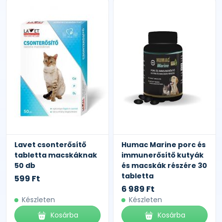
Lavet csonterősítő
Humac Marine porc és
tabletta macskáknak
immunerősítő kutyák
50 db
és macskák részére 30
tabletta
599 Ft
6 989 Ft
Készleten
Készleten
Kosárba
Kosárba