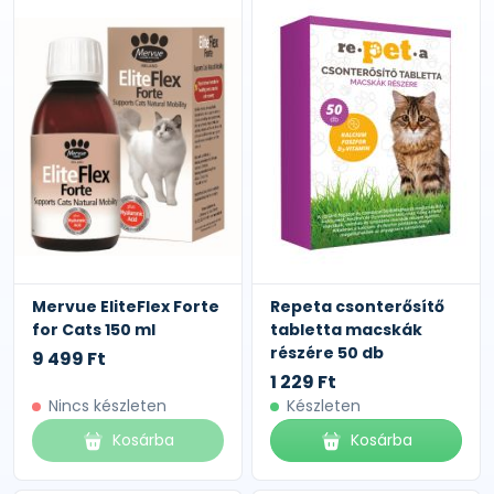
Mervue EliteFlex Forte
Repeta csonterősítő
for Cats 150 ml
tabletta macskák
részére 50 db
9 499 Ft
1 229 Ft
Nincs készleten
Készleten
Kosárba
Kosárba