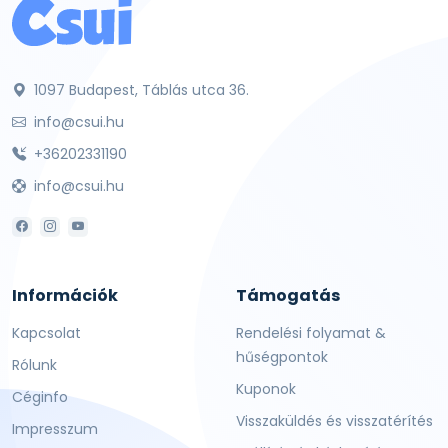
1097 Budapest, Táblás utca 36.
info@csui.hu
+36202331190
info@csui.hu
Információk
Támogatás
Kapcsolat
Rendelési folyamat &
hűségpontok
Rólunk
Kuponok
Céginfo
Visszaküldés és visszatérítés
Impresszum