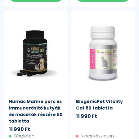
Humac Marine porc és
BiogenicPet Vitality
immunerősítő kutyák
Cat 60 tabletta
és macskák részére 60
11 990 Ft
tabletta
11 990 Ft
Készleten
Nincs készleten