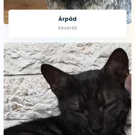
Árpád
Keverék