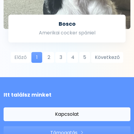
Bosco
Amerikai cocker spániel
Előző
1
2
3
4
5
Következő
Itt találsz minket
Kapcsolat
Támogatás