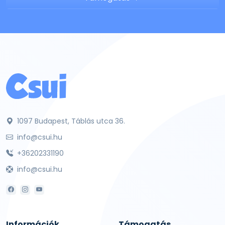
1097 Budapest, Táblás utca 36.
info@csui.hu
+36202331190
info@csui.hu
Információk
Támogatás