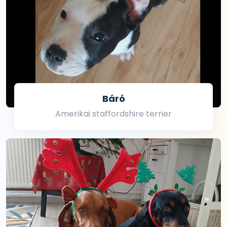
Báró
Amerikai staffordshire terrier