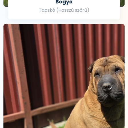
Bogyó
Tacskó (Hosszú szőrű)