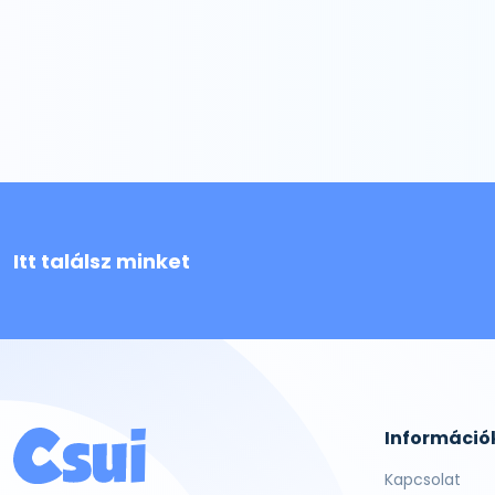
Itt találsz minket
Információ
Kapcsolat