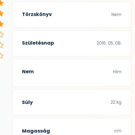
Törzskönyv
Nem
Születésnap
2016. 05. 08.
Nem
Hím
Súly
22 kg
Magasság
cm