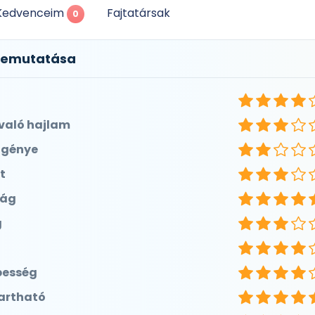
Fajtatársak
Kedvenceim
0
bemutatása
való hajlam
igénye
t
ság
g
pesség
artható