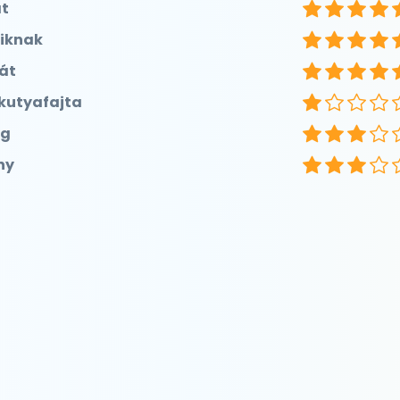
t
iknak
át
 kutyafajta
ág
ny