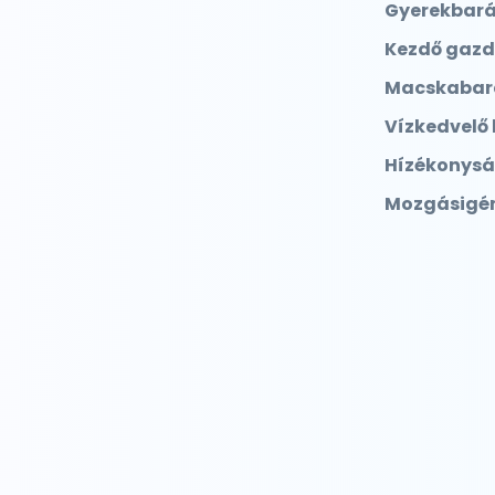
Gyerekbará
Kezdő gazd
Macskabar
Vízkedvelő
Hízékonys
Mozgásigé