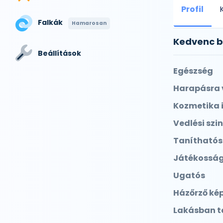
Profil
Falkák
Hamarosan
Kedvenc 
Beállítások
Egészség
Harapásra 
Kozmetika 
Vedlési szin
Tanítható
Játékossá
Ugatós
Házőrző ké
Lakásban t