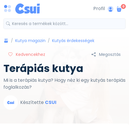
0
Profil
Kutya magazin
Kutyás érdekességek
Kedvencekhez
Megosztás
Terápiás kutya
Mi is a terápiás kutya? Hogy néz ki egy kutyás terápiás
foglalkozás?
Készítette
CSUI