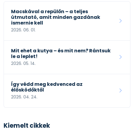
Macskával a repülőn – a teljes
útmutató, amit minden gazdának
ismernie kell
2026. 06. 01.
Mit ehet a kutya – és mit nem? Rántsuk
le a leplet!
2026. 05. 14.
Így védd meg kedvenced az
élősködőktől
2026. 04. 24.
Kiemelt cikkek