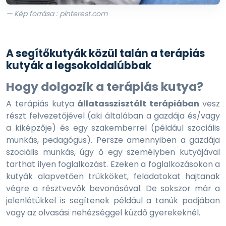
— Kép forrása : pinterest.com
A segítőkutyák közül talán a terápiás
kutyák a legsokoldalúbbak
Hogy dolgozik a terápiás kutya?
A terápiás kutya
állatasszisztált terápiában
vesz
részt felvezetőjével (aki általában a gazdája és/vagy
a kiképzője) és egy szakemberrel (például szociális
munkás, pedagógus). Persze amennyiben a gazdája
szociális munkás, úgy ő egy személyben
kutyájával
tarthat ilyen foglalkozást. Ezeken a foglalkozásokon a
kutyák alapvetően trükköket, feladatokat hajtanak
végre a résztvevők bevonásával. De sokszor már a
jelenlétükkel is segítenek például a tanúk padjában
vagy az olvasási nehézséggel küzdő gyerekeknél.