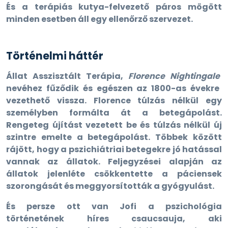
És a terápiás kutya-felvezető páros mögött
minden esetben áll egy ellenőrző szervezet.
Történelmi háttér
Állat Asszisztált Terápia,
Florence Nightingale
nevéhez fűződik és egészen az 1800-as évekre
vezethető vissza. Florence túlzás nélkül egy
személyben formálta át a betegápolást.
Rengeteg újítást vezetett be és túlzás nélkül új
szintre emelte a betegápolást. Többek között
rájött, hogy a pszichiátriai betegekre jó hatással
vannak az állatok. Feljegyzései alapján az
állatok jelenléte csökkentette a páciensek
szorongását és meggyorsították a gyógyulást.
És persze ott van Jofi a pszichológia
történetének híres csaucsauja, aki