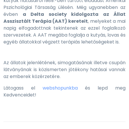
kutyák hatásairól 1989.-ben tartott előadást
Amerikai
Pszichológiai Társaság ülésén. Még ugyanebben az
évben
a Delta society kidolgozta az Állat
Asszisztált Terápia (AAT) kereteit
, melyeket a mai
napig elfogadottnak tekintenek az ezzel foglalkozó
szervezetek. A AAT megába foglalja a kutyás, lovas és
egyéb állatokkal végzett terápiás lehetőségeket is.
Az állatok jelenlétének, simogatásának illetve csupán
látványának is közismerten jótékony hatásai vannak
az emberek közérzetére.
Látogass el
webshopunkba
és lepd meg
Kedvenceidet!