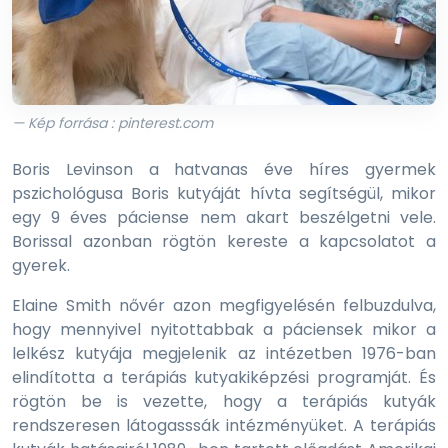
— Kép forrása : pinterest.com
Boris Levinson a hatvanas éve híres gyermek
pszichológusa Boris kutyáját hívta segítségül, mikor
egy 9 éves páciense nem akart beszélgetni vele.
Borissal azonban rögtön kereste a kapcsolatot a
gyerek.
Elaine Smith nővér azon megfigyelésén felbuzdulva,
hogy mennyivel nyitottabbak a páciensek mikor a
lelkész kutyája megjelenik az intézetben 1976-ban
elindította a terápiás kutyakiképzési programját. És
rögtön be is vezette, hogy a terápiás kutyák
rendszeresen látogasssák intézményüket. A terápiás