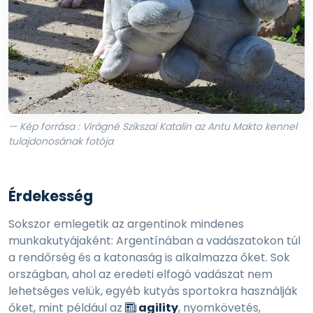
— Kép forrása : Virágné Szikszai Katalin az Antu Makto kennel
tulajdonosának fotója
Érdekesség
Sokszor emlegetik az argentinok mindenes
munkakutyájaként: Argentínában a vadászatokon túl
a rendőrség és a katonaság is alkalmazza őket. Sok
országban, ahol az eredeti elfogó vadászat nem
lehetséges velük, egyéb kutyás sportokra használják
őket, mint például az
agility
, nyomkövetés,