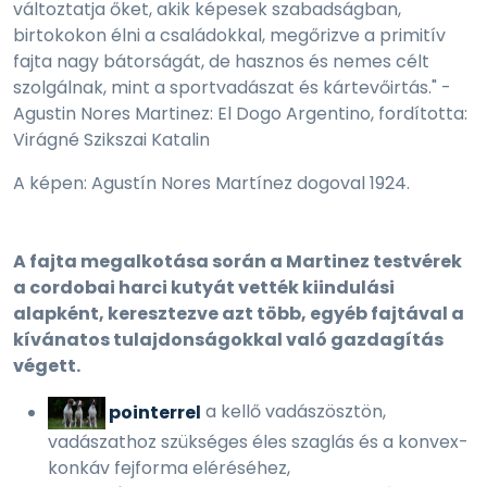
változtatja őket, akik képesek szabadságban,
birtokokon élni a családokkal, megőrizve a primitív
fajta nagy bátorságát, de hasznos és nemes célt
szolgálnak, mint a sportvadászat és kártevőirtás." -
Agustin Nores Martinez: El Dogo Argentino, fordította:
Virágné Szikszai Katalin
A képen: Agustín Nores Martínez dogoval 1924.
A fajta megalkotása során a Martinez testvérek
a cordobai harci kutyát vették kiindulási
alapként, keresztezve azt több, egyéb fajtával a
kívánatos tulajdonságokkal való gazdagítás
végett.
pointerrel
a kellő vadászösztön,
vadászathoz szükséges éles szaglás és a konvex-
konkáv fejforma eléréséhez,