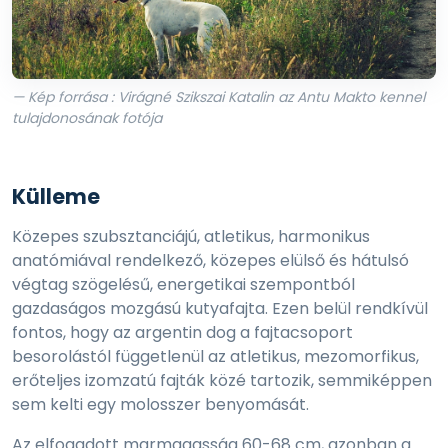
— Kép forrása : Virágné Szikszai Katalin az Antu Makto kennel
tulajdonosának fotója
Külleme
Közepes szubsztanciájú, atletikus, harmonikus
anatómiával rendelkező, közepes elülső és hátulsó
végtag szögelésű, energetikai szempontból
gazdaságos mozgású kutyafajta. Ezen belül rendkívül
fontos, hogy az argentin dog a fajtacsoport
besorolástól függetlenül az atletikus, mezomorfikus,
erőteljes izomzatú fajták közé tartozik, semmiképpen
sem kelti egy molosszer benyomását.
Az elfogadott marmagasság 60-68 cm, azonban a