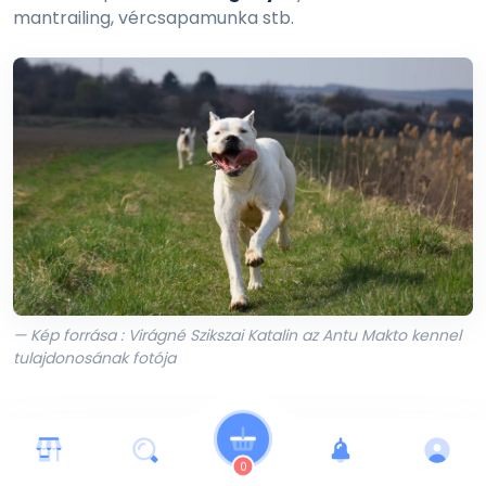
mantrailing, vércsapamunka stb.
— Kép forrása : Virágné Szikszai Katalin az Antu Makto kennel
tulajdonosának fotója
Fajtabetegségek
0