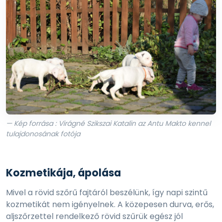
— Kép forrása : Virágné Szikszai Katalin az Antu Makto kennel
tulajdonosának fotója
Kozmetikája, ápolása
Mivel a rövid szőrű fajtáról beszélünk, így napi szintű
kozmetikát nem igényelnek. A közepesen durva, erős,
aljszőrzettel rendelkező rövid szűrük egész jól