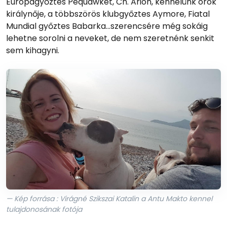
Európagyőztes Pequawket, Ch. Arion, kennelünk örök
királynője, a többszörös klubgyőztes Aymore, Fiatal
Mundial győztes Babarka...szerencsére még sokáig
lehetne sorolni a neveket, de nem szeretnénk senkit
sem kihagyni.
— Kép forrása : Virágné Szikszai Katalin a Antu Makto kennel
tulajdonosának fotója