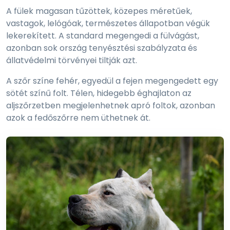
A fülek magasan tűzöttek, közepes méretűek,
vastagok, lelógóak, természetes állapotban végük
lekerekített. A standard megengedi a fülvágást,
azonban sok ország tenyésztési szabályzata és
állatvédelmi törvényei tiltják azt.
A szőr színe fehér, egyedül a fejen megengedett egy
sötét színű folt. Télen, hidegebb éghajlaton az
aljszőrzetben megjelenhetnek apró foltok, azonban
azok a fedőszőrre nem üthetnek át.