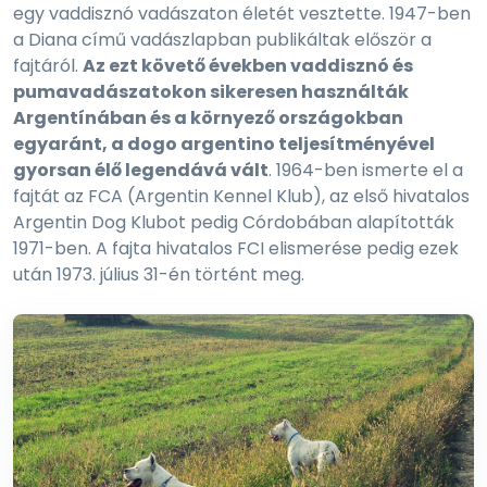
egy vaddisznó vadászaton életét vesztette. 1947-ben
a Diana című vadászlapban publikáltak először a
fajtáról.
Az ezt követő években vaddisznó és
pumavadászatokon sikeresen használták
Argentínában és a környező országokban
egyaránt, a dogo argentino teljesítményével
gyorsan élő legendává vált
. 1964-ben ismerte el a
fajtát az FCA (Argentin Kennel Klub), az első hivatalos
Argentin Dog Klubot pedig Córdobában alapították
1971-ben. A fajta hivatalos FCI elismerése pedig ezek
után 1973. július 31-én történt meg.