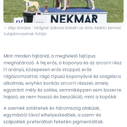
— Kép forrása : Virágné Szikszai Katalin az Antu Makto kennel
tulajdonosának fotója
Mint minden fajtánál, a megfelelő fejtípus
meghatározó. A fej erős, a koponya és az arcorri rész
1:1 arányú, közepesen erős stoppal, erős
rágóizomzattal, rágó típusú koponyával és szaglásra
alkalmas, enyhén konkáv arcorri résszel, amely
egyaránt mély és széles, semmiképpen sem boxerre
hajazó, se nem hosszú és beszűkülő, mint a kopóké.
A szemek sötétetek és háromszög alakúak,
egymástól távol elhelyezkedőek, a szem-és
szájszélek preferáltan feketén pigmentáltak.