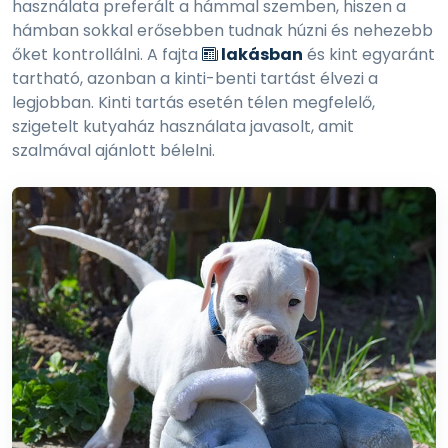
használata preferált a hámmal szemben, hiszen a
hámban sokkal erősebben tudnak húzni és nehezebb
őket kontrollálni. A fajta
lakásban
és kint egyaránt
tartható, azonban a kinti-benti tartást élvezi a
legjobban. Kinti tartás esetén télen megfelelő,
szigetelt kutyaház használata javasolt, amit
szalmával ajánlott bélelni.