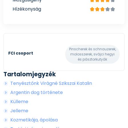
Hízékonyság
Pinscherek és schnauzerek,
FCI csoport
molosszerek, svájci hegyi
és pásztorkutyák
Tartalomjegyzék
Tenyésztőnk Virágné Szikszai Katalin
Argentin dog története
Külleme
Jelleme
Kozmetikája, ápolása