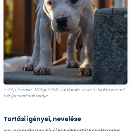
— Kép forrása : Virágné Szikszai Katalin az Antu Makto kennel
tulajdonosának fotója
Tartási igényei, nevelése
Egy
argentin dog kicsi kölyökkortól következetes