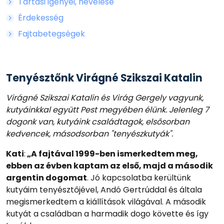
Tartási igényei, nevelése
Érdekesség
Fajtabetegségek
Tenyésztőnk Virágné Szikszai Katalin
Virágné Szikszai Katalin és Virág Gergely vagyunk,
kutyáinkkal együtt Pest megyében élünk. Jelenleg 7
dogonk van, kutyáink családtagok, elsősorban
kedvencek, másodsorban "tenyészkutyák".
Kati
:
„A fajtával 1999-ben ismerkedtem meg,
ebben az évben kaptam az első, majd a második
argentin dogomat
. Jó kapcsolatba kerültünk
kutyáim tenyésztőjével, Andó Gertrúddal és általa
megismerkedtem a kiállítások világával. A második
kutyát a családban a harmadik dogo követte és így