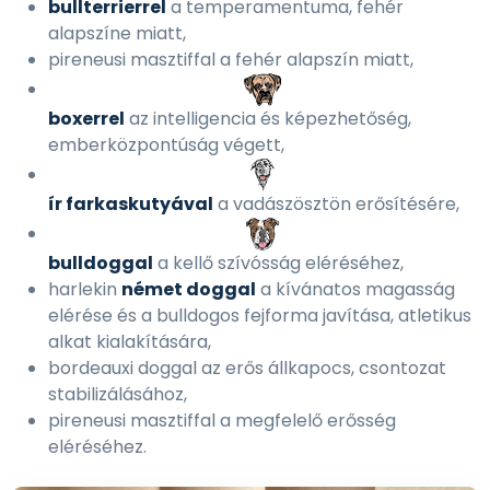
bullterrierrel
a temperamentuma, fehér
alapszíne miatt,
pireneusi masztiffal a fehér alapszín miatt,
boxerrel
az intelligencia és képezhetőség,
emberközpontúság végett,
ír farkaskutyával
a vadászösztön erősítésére,
bulldoggal
a kellő szívósság eléréséhez,
harlekin
német doggal
a kívánatos magasság
elérése és a bulldogos fejforma javítása, atletikus
alkat kialakítására,
bordeauxi doggal az erős állkapocs, csontozat
stabilizálásához,
pireneusi masztiffal a megfelelő erősség
eléréséhez.