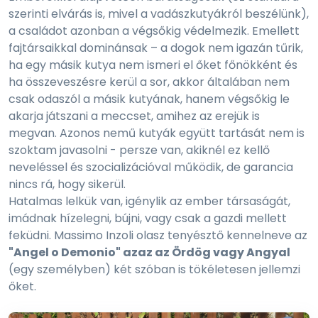
szerinti elvárás is, mivel a vadászkutyákról beszélünk),
a családot azonban a végsőkig védelmezik. Emellett
fajtársaikkal dominánsak – a dogok nem igazán tűrik,
ha egy másik kutya nem ismeri el őket főnökként és
ha összeveszésre kerül a sor, akkor általában nem
csak odaszól a másik kutyának, hanem végsőkig le
akarja játszani a meccset, amihez az erejük is
megvan. Azonos nemű kutyák együtt tartását nem is
szoktam javasolni - persze van, akiknél ez kellő
neveléssel és szocializációval működik, de garancia
nincs rá, hogy sikerül.
Hatalmas lelkük van, igénylik az ember társaságát,
imádnak hízelegni, bújni, vagy csak a gazdi mellett
feküdni. Massimo Inzoli olasz tenyésztő kennelneve az
"Angel o Demonio" azaz az Ördög vagy Angyal
(egy személyben) két szóban is tökéletesen jellemzi
őket.