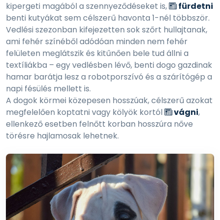
kipergeti magából a szennyeződéseket is,
fürdetni
benti kutyákat sem célszerű havonta 1-nél többször.
Vedlési szezonban kifejezetten sok szőrt hullajtanak,
ami fehér színéből adódóan minden nem fehér
felületen meglátszik és kitűnően bele tud állni a
textíliákba – egy vedlésben lévő, benti dogo gazdinak
hamar barátja lesz a robotporszívó és a szárítógép a
napi fésülés mellett is.
A dogok körmei közepesen hosszúak, célszerű azokat
megfelelően koptatni vagy kölyök kortól
vágni
,
ellenkező esetben felnőtt korban hosszúra nőve
törésre hajlamosak lehetnek.