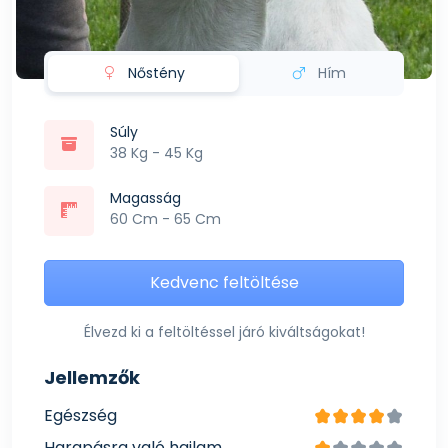
Nőstény
Hím
Súly
38 Kg - 45 Kg
Magasság
60 Cm - 65 Cm
Kedvenc feltöltése
Élvezd ki a feltöltéssel járó kiváltságokat!
Jellemzők
Egészség
Harapásra való hajlam