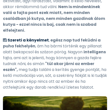
aktivitást, agyi fárasztást, valamint a kellő nevelést,
akkor rémálommá tud válni.
Nem is mindenkinek
való a fajta pont ezek miatt, nem minden
családban jó kutya, nem minden gazdinak álom
kutya - ezzel nincs is baj, csak nem is szabad
elfelejteni.
Szereti a kényelmet
,
egész nap tud feküdni a
puha fekhelyén
, ám ha bármi történik egy pillanat
alatt bekapcsol és százon pörög. Nagyon
intelligens
fajta, ami azt is jelenti, hogy könnyen a gazda fejére
tudnak nőni, és simán
"túl akar járni az ember
eszén",
meg tudja találni a kerítés gyenge pontját, ha
kellő motivációja van, sőt, a szekrény fiókját is ki tudják
nyitni amikor épp nincs ott az ember és ha
ottfelejtünk egy darab rendkívül ízletes falatot.