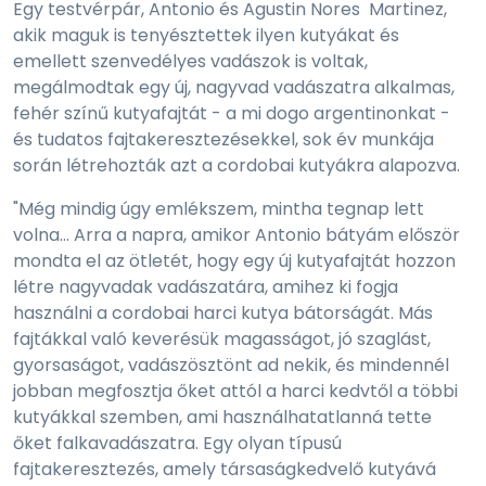
Egy testvérpár, Antonio és Agustin Nores Martinez,
akik maguk is tenyésztettek ilyen kutyákat és
emellett szenvedélyes vadászok is voltak,
megálmodtak egy új, nagyvad vadászatra alkalmas,
fehér színű kutyafajtát - a mi dogo argentinonkat -
és tudatos fajtakeresztezésekkel, sok év munkája
során létrehozták azt a cordobai kutyákra alapozva.
"Még mindig úgy emlékszem, mintha tegnap lett
volna... Arra a napra, amikor Antonio bátyám először
mondta el az ötletét, hogy egy új kutyafajtát hozzon
létre nagyvadak vadászatára, amihez ki fogja
használni a cordobai harci kutya bátorságát. Más
fajtákkal való keverésük magasságot, jó szaglást,
gyorsaságot, vadászösztönt ad nekik, és mindennél
jobban megfosztja őket attól a harci kedvtől a többi
kutyákkal szemben, ami használhatatlanná tette
őket falkavadászatra. Egy olyan típusú
fajtakeresztezés, amely társaságkedvelő kutyává