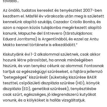
tovább...
Az önálló, tudatos keresést és tenyésztést 2007-ben
kezdtem el. Másfél év várakozás után meg is született
kennelünk alapító szukája, Cazador Criollo Bonita, és
azon a napon közös tulajdonba megérkezett alapító
kanunk, Mapuche del Entrevero (társtulajdonos:
Eduard Jorritsma) is Argentínából, és ezzel az Antu
Makto kennel története is elkezdődött.”
Kiskutyáink évi 1-2 alkalommal születnek, csak akkor
hozunk létre párosítást, ha annak minőségében
hiszünk, és van tenyész célunk az alommal. Fontosnak
tartjuk az egészségügyi szűréseket, a fajtára jellemző
"betegségek" kiszűrését (süketség kiszűrése BAER
teszttel, csípőizületi diszplázia szűrése (HD), könyök
diszplázia (ED), genetikai szűrések), tenyésztésbe
csak szűrt, egészséges, jó idegrendszerű kutyákat
vonunk, és a kölyköket is hallás vizsgáltatjuk.