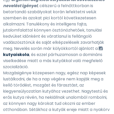
nevelést igényel
, célszerű a felnőttkorban is
betartandó szabályokat korán lefektetni velük
szemben és azokat pici kortól következetesen
alkalmazni. Tanulékony és intelligens fajta,
jutalomfalattal könnyen ösztönözhetőek, tanulási
kedvüket időnként és váratlanul is fellángoló
vadászösztönük és saját elképzeléseik zavarhatják
meg. Nevelés során már kölyökkortól ajánlott a
kutyaiskola
, és ezzel párhuzamosan a domináns
viselkedése miatt a más kutyákkal való megfelelő
szocializáció.
Mozgásigénye közepesen nagy, egész nap képesek
lustálkodni, de ha a nap végére nem kapják meg a
kellő törődést, mozgást és fárasztást, az
kiegyensúlyozatlan kutyához vezethet. Nagytestű és
erős kutya révén, ha nekiállnak unalomból rombolni,
az könnyen nagy károkat tud okozni az ember
otthonában. Sétákhoz a kutyák ereje miatt a nyakörv