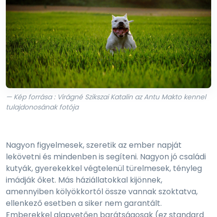
— Kép forrása : Virágné Szikszai Katalin az Antu Makto kennel
tulajdonosának fotója
Nagyon figyelmesek, szeretik az ember napját
lekövetni és mindenben is segíteni. Nagyon jó családi
kutyák, gyerekekkel végtelenül türelmesek, tényleg
imádják őket. Más háziállatokkal kijönnek,
amennyiben kölyökkortól össze vannak szoktatva,
ellenkező esetben a siker nem garantált.
Emberekkel alapvetően barátságosak (ez standard