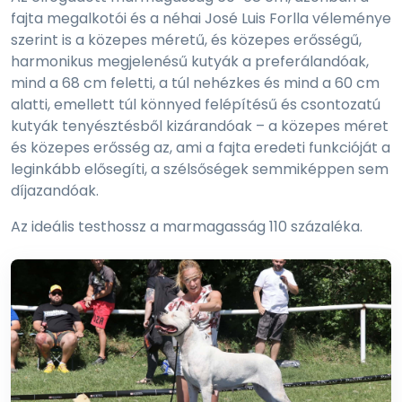
fajta megalkotói és a néhai José Luis Forlla véleménye
szerint is a közepes méretű, és közepes erősségű,
harmonikus megjelenésű kutyák a preferálandóak,
mind a 68 cm feletti, a túl nehézkes és mind a 60 cm
alatti, emellett túl könnyed felépítésű és csontozatú
kutyák tenyésztésből kizárandóak – a közepes méret
és közepes erősség az, ami a fajta eredeti funkcióját a
leginkább elősegíti, a szélsőségek semmiképpen sem
díjazandóak.
Az ideális testhossz a marmagasság 110 százaléka.