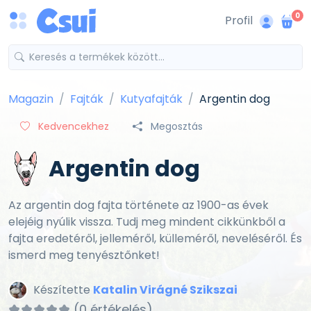
0
Profil
Magazin
Fajták
Kutyafajták
Argentin dog
Kedvencekhez
Megosztás
Argentin dog
Az argentin dog fajta története az 1900-as évek
elejéig nyúlik vissza. Tudj meg mindent cikkünkből a
fajta eredetéről, jelleméről, külleméről, neveléséről. És
ismerd meg tenyésztőnket!
Készítette
Katalin Virágné Szikszai
(0 értékelés)