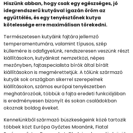
Hiszünk abban, hogy csak egy egészséges, jó
idegrendszerű kutyával igazán öröm az
együttélés, és egy tenyésztőnek kutya
kötelessége erre maximálisan törekedni.
Természetesen kutyáink fajtára jellemző
temperamentumára, valamint típusos, szép
küllemére is odafigyelünk, rendszeresen veszünk részt
kiállításokon, kutyáinkat nemzetközi, népes
mezőnyben, fajtaspecialista bírók által bírált
kiállításokon is megmérettetjük. A tőlünk származó
kutyák sok országban sikerrel szerepelnek
kiállításokon, számos európai tenyészetben
meghatározóak, többük a fajta eredeti funkciójában
is eredményesen bizonyít és sokan családokban
okoznak boldog éveket.
Kennelünkből származó büszkeségeink közé tartozik
többek közt Európa Győztes Moanánk, Fiatal