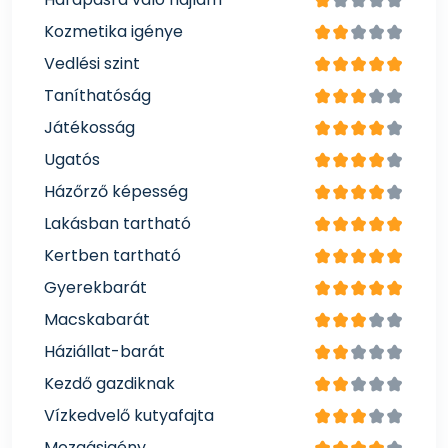
Kozmetika igénye
Vedlési szint
Taníthatóság
Játékosság
Ugatós
Házőrző képesség
Lakásban tartható
Kertben tartható
Gyerekbarát
Macskabarát
Háziállat-barát
Kezdő gazdiknak
Vízkedvelő kutyafajta
Mozgásigény