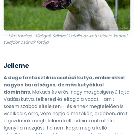
— Kép forrása : Virágné Szikszai Katalin az Antu Makto kennel
tulajdonosának fotója
Jelleme
A dogo fantasztikus családi kutya, emberekkel
nagyon barátságos, de más kutyákkal
domináns.
Makacs és erős, nagy mozgásigényű fajta.
Vadászkutya, felkeresi és elfogja a vadat - amit
sosem szabad elfelejteni - és ennek megfelelően is
viselkedik, orra, vére hajtja a mezőkön, erdőben, amit
a gazdának megfelelően kell tudnia kontrollálni.
Igényli a mozgást, ha nem kapja meg a kellő