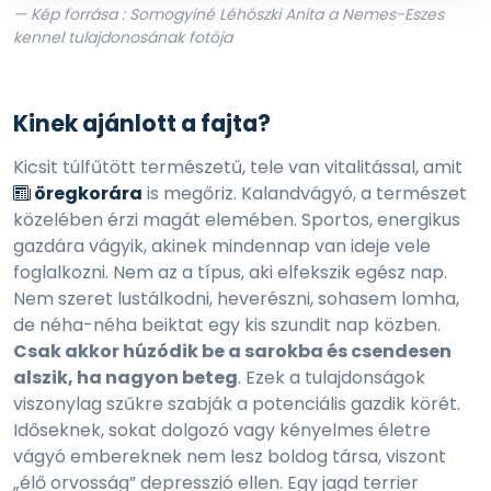
— Kép forrása : Somogyiné Léhószki Anita a Nemes-Eszes
kennel tulajdonosának fotója
Kinek ajánlott a fajta?
Kicsit túlfűtött természetű, tele van vitalitással, amit
öregkorára
is megőriz. Kalandvágyó, a természet
közelében érzi magát elemében. Sportos, energikus
gazdára vágyik, akinek mindennap van ideje vele
foglalkozni. Nem az a típus, aki elfekszik egész nap.
Nem szeret lustálkodni, heverészni, sohasem lomha,
de néha-néha beiktat egy kis szundit nap közben.
Csak akkor húzódik be a sarokba és csendesen
alszik, ha nagyon beteg
. Ezek a tulajdonságok
viszonylag szűkre szabják a potenciális gazdik körét.
Időseknek, sokat dolgozó vagy kényelmes életre
vágyó embereknek nem lesz boldog társa, viszont
„élő orvosság” depresszió ellen. Egy jagd terrier