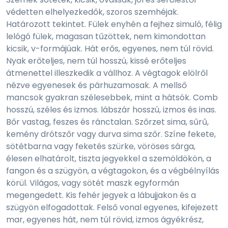
védetten elhelyezkedők, szoros szemhéjak.
Határozott tekintet. Fülek enyhén a fejhez simuló, félig
lelógó fülek, magasan tűzöttek, nem kimondottan
kicsik, v-formájúak. Hát erős, egyenes, nem túl rövid.
Nyak erőteljes, nem túl hosszú, kissé erőteljes
átmenettel illeszkedik a vállhoz. A végtagok elölről
nézve egyenesek és párhuzamosak. A mellső
mancsok gyakran szélesebbek, mint a hátsók. Comb
hosszú, széles és izmos. lábszár hosszú, izmos és inas.
Bőr vastag, feszes és ránctalan. Szőrzet sima, sűrű,
kemény drótszőr vagy durva sima szőr. Színe fekete,
sötétbarna vagy feketés szürke, vöröses sárga,
élesen elhatárolt, tiszta jegyekkel a szemöldökön, a
fangon és a szügyön, a végtagokon, és a végbélnyílás
körül. Világos, vagy sötét maszk egyformán
megengedett. Kis fehér jegyek a lábujjakon és a
szügyön elfogadottak. Felső vonal egyenes, kifejezett
mar, egyenes hát, nem túl rövid, izmos ágyékrész,