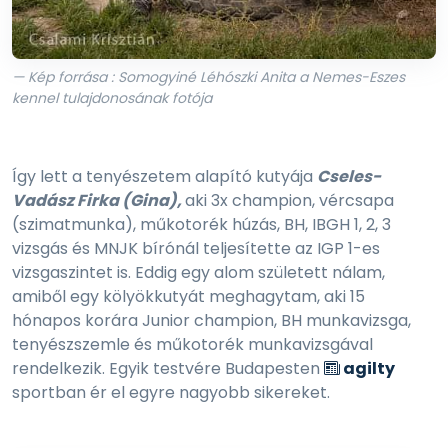
— Kép forrása : Somogyiné Léhószki Anita a Nemes-Eszes
kennel tulajdonosának fotója
Így lett a tenyészetem alapító kutyája
Cseles-
Vadász Firka (Gina),
aki 3x champion, vércsapa
(szimatmunka), műkotorék húzás, BH, IBGH 1, 2, 3
vizsgás és MNJK bírónál teljesítette az IGP 1-es
vizsgaszintet is. Eddig egy alom született nálam,
amiből egy kölyökkutyát meghagytam, aki 15
hónapos korára Junior champion, BH munkavizsga,
tenyészszemle és műkotorék munkavizsgával
rendelkezik. Egyik testvére Budapesten
agilty
sportban ér el egyre nagyobb sikereket.