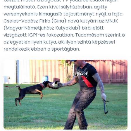
megtalálható. Ezen kívül súlyhúzásban, agility
versenyeken is kimagasló teljesítményt nyújt a fajta.
Cseles-Vadász Firka (Gina) nevű kutyám az MNJK
(Magyar Németjuhász Kutyaklub) birái előtt
vizsgázott IGP1-es fokozatban. Tudomásom szerint ő
az egyetlen ilyen kutya, aki ilyen szintű képzéssel
rendelkezik ebben a sportágban.