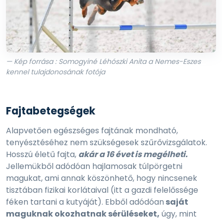
— Kép forrása : Somogyiné Léhószki Anita a Nemes-Eszes
kennel tulajdonosának fotója
Fajtabetegségek
Alapvetően egészséges fajtának mondható,
tenyésztéséhez nem szükségesek szűrővizsgálatok.
Hosszú életű fajta,
akár a 16 évet is megélheti.
Jellemükből adódóan hajlamosak túlpörgetni
magukat, ami annak köszönhető, hogy nincsenek
tisztában fizikai korlátaival (itt a gazdi felelőssége
féken tartani a kutyáját). Ebből adódóan
saját
maguknak okozhatnak sérüléseket,
úgy, mint