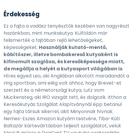
Érdekesség
Ez a fajta a vadász tenyésztők kezében van nagyrészt
hazánkban, mint munkakutya. Külföldön már
felismerték a fajtában rejlő lehetőségeket,
képességeket.
Használják kutató-mentő,
kábítószer, illetve bombakereső kutyaként is
kifinomult szaglása, és keresőképessége miatt,
de megállja a helyét a kutyasport világában is
.
Híres egyed Leo, aki Angliában alkotott maradandót a
ring sportban, ami elég volt ahhoz, hogy Brevet-et
szerzett és a németországi kutya, Lutz vom
Mückensteg, aki IRO vizsgát tett, és dolgozik. Itthon a
Keresőkutyás Szolgálat Alapítványnál épp betanul
egy fajta társuk sikerrel, akit Minyonnak hívnak.
Nemes-Eszes Amazon kutyám testvére, Tiba-Kúti
Baltazár kártevőirtásban teljesít szolgálatot, velük
készült műsor a DogCast TV youtube csatornáján