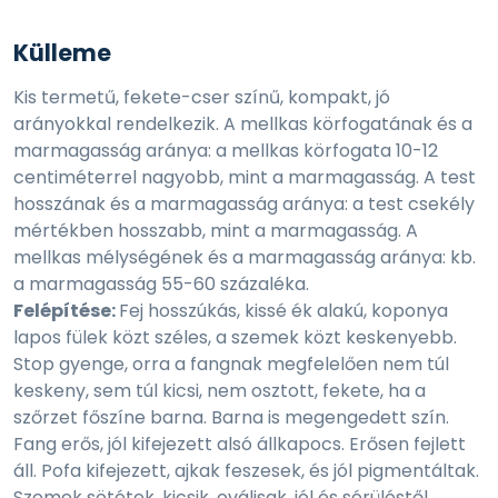
Külleme
Kis termetű, fekete-cser színű, kompakt, jó
arányokkal rendelkezik. A mellkas körfogatának és a
marmagasság aránya: a mellkas körfogata 10-12
centiméterrel nagyobb, mint a marmagasság. A test
hosszának és a marmagasság aránya: a test csekély
mértékben hosszabb, mint a marmagasság. A
mellkas mélységének és a marmagasság aránya: kb.
a marmagasság 55-60 százaléka.
Felépítése:
Fej hosszúkás, kissé ék alakú, koponya
lapos fülek közt széles, a szemek közt keskenyebb.
Stop gyenge, orra a fangnak megfelelően nem túl
keskeny, sem túl kicsi, nem osztott, fekete, ha a
szőrzet főszíne barna. Barna is megengedett szín.
Fang erős, jól kifejezett alsó állkapocs. Erősen fejlett
áll. Pofa kifejezett, ajkak feszesek, és jól pigmentáltak.
Szemek sötétek, kicsik, oválisak, jól és sérüléstől