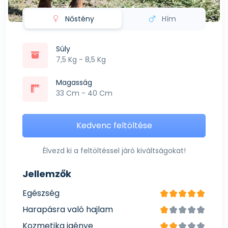
Nőstény
Hím
Súly
7,5 Kg - 8,5 Kg
Magasság
33 Cm - 40 Cm
Kedvenc feltöltése
Élvezd ki a feltöltéssel járó kiváltságokat!
Jellemzők
Egészség
Harapásra való hajlam
Kozmetika igénye