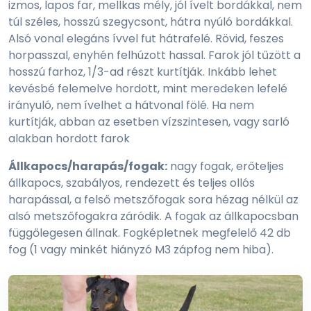
izmos, lapos far, mellkas mély, jól ívelt bordákkal, nem
túl széles, hosszú szegycsont, hátra nyúló bordákkal.
Alsó vonal elegáns ívvel fut hátrafelé. Rövid, feszes
horpasszal, enyhén felhúzott hassal. Farok jól tűzött a
hosszú farhoz, 1/3-ad részt kurtítják. Inkább lehet
kevésbé felemelve hordott, mint meredeken lefelé
irányuló, nem ívelhet a hátvonal fölé. Ha nem
kurtítják, abban az esetben vízszintesen, vagy sarló
alakban hordott farok
Állkapocs/harapás/fogak:
nagy fogak, erőteljes
állkapocs, szabályos, rendezett és teljes ollós
harapással, a felső metszőfogak sora hézag nélkül az
alsó metszőfogakra záródik. A fogak az állkapocsban
függőlegesen állnak. Fogképletnek megfelelő 42 db
fog (1 vagy minkét hiányzó M3 zápfog nem hiba).