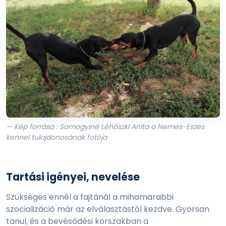
— Kép forrása : Somogyiné Léhószki Anita a Nemes-Eszes
kennel tulajdonosának fotója
Tartási igényei, nevelése
Szükséges ennél a fajtánál a mihamarabbi
szocializáció már az elválasztástól kezdve. Gyorsan
tanul, és a bevésődési korszakban a