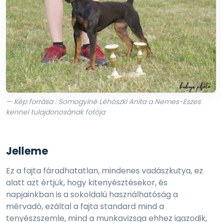
— Kép forrása : Somogyiné Léhószki Anita a Nemes-Eszes
kennel tulajdonosának fotója
Jelleme
Ez a fajta fáradhatatlan, mindenes vadászkutya, ez
alatt azt értjük, hogy kitenyésztésekor, és
napjainkban is a sokoldalú használhatóság a
mérvadó, ezáltal a fajta standard mind a
tenyészszemle, mind a munkavizsga ehhez igazodik,