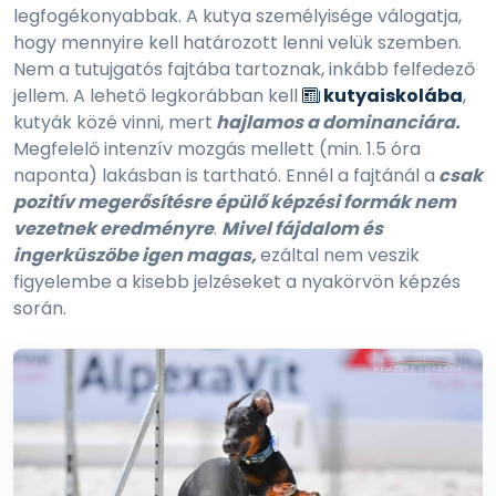
legfogékonyabbak. A kutya személyisége válogatja,
hogy mennyire kell határozott lenni velük szemben.
Nem a tutujgatós fajtába tartoznak, inkább felfedező
jellem. A lehető legkorábban kell
kutyaiskolába
,
kutyák közé vinni, mert
hajlamos a dominanciára.
Megfelelő intenzív mozgás mellett (min. 1.5 óra
naponta) lakásban is tartható. Ennél a fajtánál a
csak
pozitív megerősítésre épülő képzési formák nem
vezetnek eredményre
.
Mivel fájdalom és
ingerküszöbe igen magas,
ezáltal nem veszik
figyelembe a kisebb jelzéseket a nyakörvön képzés
során.