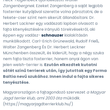
Zangenbergnek.
Ezeket Zangenberg a saját legjobb
foxterrier kutyájával szerette volna pároztatni, de a
fekete-cser színt nem sikerült állandósítani. Dr.
Herbert Lackner egy vadászati lapban olvasott a
fajta kitenyésztésére irányuló törekvésekről, aki
éppen egy vadász-
schnauzer
kialakításán
munkálkodott. Carl-Erich Grünewald, Rudolf Frieß,
Walter Zangenberg És Dr. Herbert Leckner
Münchenben összeült, és kiderült, hogy a négy szuka
nem fajta tiszta foxterrier, hanem anyai ágon van
jelen welsh-terrier is.
Ezután elkezdtek kutatni
sötét színű terrierek után, így jutottak egy Forma
Baltia nevű szukához. Innen indul a fajta sikeres
tenyésztése.
Magyarországon a fajtagondozó szervezet
a Magyar
Jagd terrier klub, ami 2003 óta
működik.
(https://magyarjagdterrierklub.hu/)