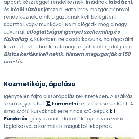
apport készséggel rendelkeznek, imádnak
labdázni
,
és
kötélhúzást
játszani. Hatalmas mozgásigénnyel
rendelkeznek, amit a gazdának kell kielégíteni
sporttal, vagy munkával. Nem elégszik meg a nagy
udvarral,
elfoglaltságot igényel szellemileg és
fizikailag
is, különben ne csodálkozzunk, ha rágcsálni
kezd ezt azt a ház körül, megrongál esetleg dolgokat.
Biztos kerítés kell nekik, hiszem megugorják a 150
cm-t is.
Kozmetikája, ápolása
Igénytelen fajta a szőrápolás tekintetében. A szálkás
szőrű egyedeket
trimmelni
szokták esetenként. A
sima szőrű kutyáknak erre nincs szükségük.
Fürdetés
igény szerint. Ha kellőképpen van velük
foglalkozva, a karmaik is maguktól lekopnak.