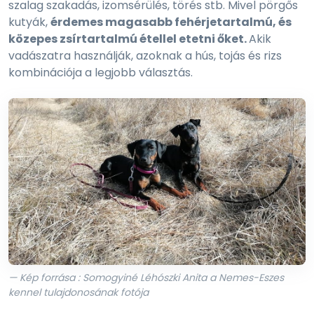
szalag szakadás, izomsérülés, törés stb. Mivel pörgős
kutyák,
érdemes magasabb fehérjetartalmú, és
közepes zsírtartalmú étellel etetni őket.
Akik
vadászatra használják, azoknak a hús, tojás és rizs
kombinációja a legjobb választás.
— Kép forrása : Somogyiné Léhószki Anita a Nemes-Eszes
kennel tulajdonosának fotója