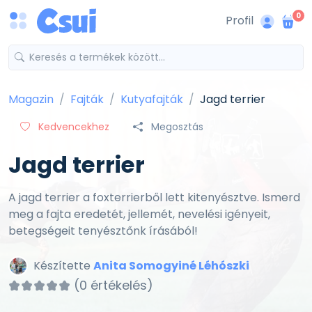
0
Profil
Magazin
Fajták
Kutyafajták
Jagd terrier
Kedvencekhez
Megosztás
Jagd terrier
A jagd terrier a foxterrierből lett kitenyésztve. Ismerd
meg a fajta eredetét, jellemét, nevelési igényeit,
betegségeit tenyésztőnk írásából!
Készítette
Anita Somogyiné Léhószki
(0 értékelés)