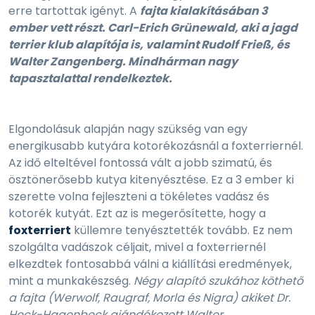
erre tartottak igényt. A
fajta kialakításában 3
ember vett részt. Carl-Erich Grünewald, aki a jagd
terrier klub alapítója is, valamint Rudolf Frieß, és
Walter Zangenberg. Mindhárman nagy
tapasztalattal rendelkeztek.
Elgondolásuk alapján nagy szükség van egy
energikusabb kutyára kotorékozásnál a foxterriernél.
Az idő elteltével fontossá vált a jobb szimatú, és
ösztönerősebb kutya kitenyésztése. Ez a 3 ember ki
szerette volna fejleszteni a tökéletes vadász és
kotorék kutyát. Ezt az is megerősítette, hogy a
foxterriert
küllemre tenyésztették tovább. Ez nem
szolgálta vadászok céljait, mivel a foxterriernél
elkezdtek fontosabbá válni a kiállítási eredmények,
mint a munkakészség.
Négy alapító szukához köthető
a fajta (Werwolf, Raugraf, Morla és Nigra) akiket Dr.
Heck-Hagenbeck ajándékozott Walter