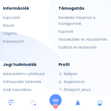
Információk
Támogatás
Kapcsolat
Rendelési folyamat &
hűségpontok
Rólunk
Kuponok
Céginfo
Visszaküldés és visszatérítés
Impresszum
Szállítás és kézbesítés
Jogi tudnivalók
Profil
Adatvédelmi nyilatkozat
Belépés
Felhasználói feltételek.
Regisztráció
Sütik használata
Elfelejtett jelszó
0