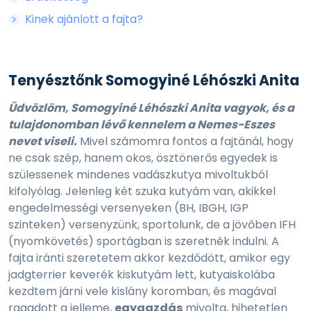
Kinek ajánlott a fajta?
Tenyésztőnk Somogyiné Léhószki Anita
Üdvözlöm, Somogyiné Léhószki Anita vagyok, és a
tulajdonomban lévő kennelem a Nemes-Eszes
nevet viseli.
Mivel számomra fontos a fajtánál, hogy
ne csak szép, hanem okos, ösztönerős egyedek is
szülessenek mindenes vadászkutya mivoltukból
kifolyólag. Jelenleg két szuka kutyám van, akikkel
engedelmességi versenyeken (BH, IBGH, IGP
szinteken) versenyzünk, sportolunk, de a jövőben IFH
(nyomkövetés) sportágban is szeretnék indulni. A
fajta iránti szeretetem akkor kezdődött, amikor egy
jadgterrier keverék kiskutyám lett, kutyaiskolába
kezdtem járni vele kislány koromban, és magával
ragadott a jelleme,
egygazdás
mivolta, hihetetlen