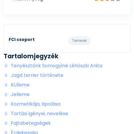
FCI csoport
Terrierek
Tartalomjegyzék
Tenyésztőnk Somogyiné Léhószki Anita
Jagd terrier története
Külleme
Jelleme
Kozmetikája, ápolása
Tartási igényei, nevelése
Fajtabetegségek
Érdekesség