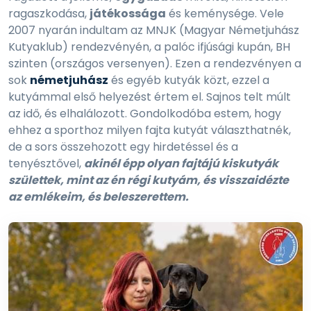
ragaszkodása,
játékossága
és keménysége. Vele
2007 nyarán indultam az MNJK (Magyar Németjuhász
Kutyaklub) rendezvényén, a palóc ifjúsági kupán, BH
szinten (országos versenyen). Ezen a rendezvényen a
sok
németjuhász
és egyéb kutyák közt, ezzel a
kutyámmal első helyezést értem el. Sajnos telt múlt
az idő, és elhalálozott. Gondolkodóba estem, hogy
ehhez a sporthoz milyen fajta kutyát választhatnék,
de a sors összehozott egy hirdetéssel és a
tenyésztővel,
akinél épp olyan fajtájú kiskutyák
születtek, mint az én régi kutyám, és visszaidézte
az emlékeim, és beleszerettem.