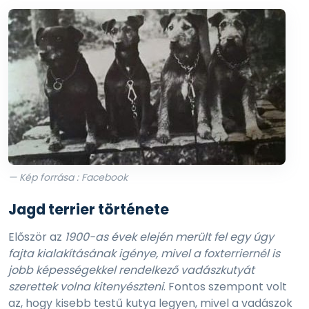
— Kép forrása : Facebook
Jagd terrier története
Először az
1900-as évek elején merült fel egy úgy
fajta kialakításának igénye, mivel a foxterriernél is
jobb képességekkel rendelkező vadászkutyát
szerettek volna kitenyészteni
. Fontos szempont volt
az, hogy kisebb testű kutya legyen, mivel a vadászok