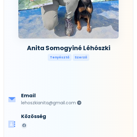
Anita Somogyiné Léhószki
Tenyésztő
Szerző
Email
lehoszkianita@gmail.com
Közösség