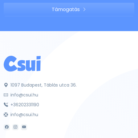
Támogatás
1097 Budapest, Táblás utca 36.
info@csui.hu
+36202331190
info@csui.hu