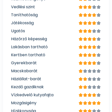
Vedlési szint
Taníthatóság
Játékosság
Ugatós
Házőrző képesség
Lakásban tartható
Kertben tartható
Gyerekbarát
Macskabarát
Háziállat-barát
Kezdő gazdiknak
Vízkedvelő kutyafajta
Mozgásigény
Hízékonyság