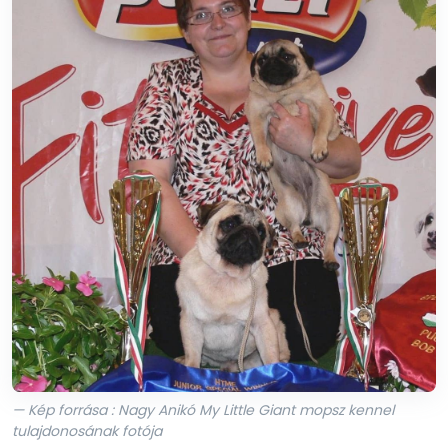
— Kép forrása : Nagy Anikó My Little Giant mopsz kennel
tulajdonosának fotója