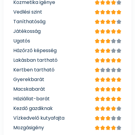
Kozmetika igénye
Vedlési szint
Taníthatóság
Játékosság
Ugatós
Házőrző képesség
Lakásban tartható
Kertben tartható
Gyerekbarát
Macskabarát
Háziállat-barát
Kezdő gazdiknak
Vízkedvelő kutyafajta
Mozgásigény