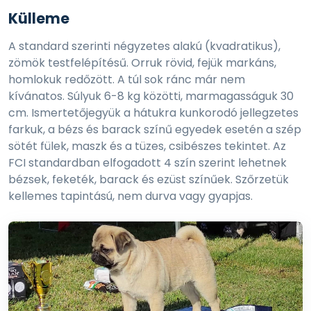
Külleme
A standard szerinti négyzetes alakú (kvadratikus),
zömök testfelépítésű. Orruk rövid, fejük markáns,
homlokuk redőzött. A túl sok ránc már nem
kívánatos. Súlyuk 6-8 kg közötti, marmagasságuk 30
cm. Ismertetőjegyük a hátukra kunkorodó jellegzetes
farkuk, a bézs és barack színű egyedek esetén a szép
sötét fülek, maszk és a tüzes, csibészes tekintet. Az
FCI standardban elfogadott 4 szín szerint lehetnek
bézsek, feketék, barack és ezüst színűek. Szőrzetük
kellemes tapintású, nem durva vagy gyapjas.