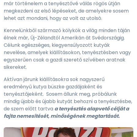
már történelem a tenyésztővé válás rögös útján
megkezdeni az első lépéseket, de amelyekre sosem
lehet azt mondani, hogy az volt az utolsó.
Kennelünkből származó kölykök a világ minden táján
élnek már, Új-Zélandtól Amerikán át Svédországig.
Célunk egészséges, kiegyensúlyozott kutyák
nevelése, amelyek kiállításokon, tenyésztésben vagy
egyszerűen csak a gazdi szerető szívében aratnak
sikereket.
Aktívan járunk kiállításokra sok nagyszerű
eredményű kutya büszke gazdájaként és
tenyésztőjeként. Sosem állunk meg, próbálunk
mindig újabb és újabb kutyát behozni a tenyésztésbe,
de szem előtt tartva
a tenyésztés alapvető célját a
fajta nemesítését, minőségének megtartását.