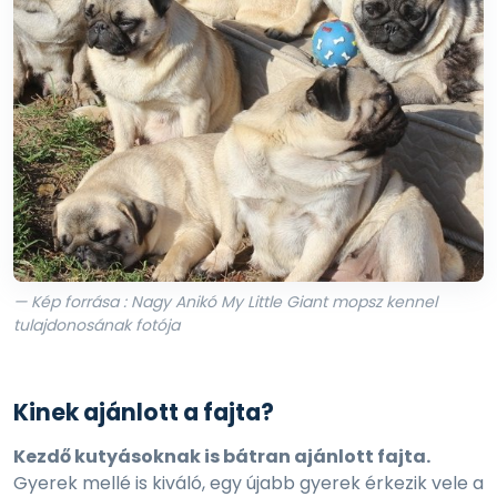
— Kép forrása : Nagy Anikó My Little Giant mopsz kennel
tulajdonosának fotója
Kinek ajánlott a fajta?
Kezdő kutyásoknak is bátran ajánlott fajta.
Gyerek mellé is kiváló, egy újabb gyerek érkezik vele a