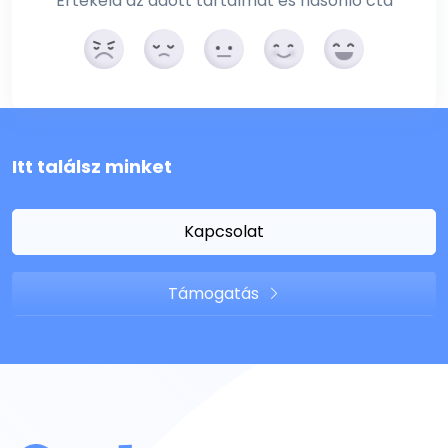
Értékeld az adott tartalmat és hasonló cta
Itt találsz minket
Kapcsolat
Támogatás