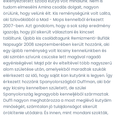
elkényeztetett szoba kutya volt minálunk. Nem is
tudom elmesélni Amina csodás dolgait, nagyon
örülünk, hogy velünk élt. Kis reménységünk volt Lalita,
aki Szlovákiából a Mad - Mops kennelből érkezett
2007-ben. Azt gondolom, hogy a sok szép eredmény
igazolja, hogy jól sikerült választani és kincset
találtunk. Újabb kis családtagunk Remizmenti-Buflák
Napsugár 2008 szeptemberében került hozzánk, aki
egy újabb reménység volt kicsiny kennelünkben és
aki szintén szívünk csücske lett magával ragadó
egyéniségével. Majd pár év elteltével több nagyszerű
alom születése után, amelyekből maradtak szukák
elérkezett az idő, hogy saját kan kutyánk is legyen. Így
érkezett hozzánk Spanyolországból Duffman, aki bár
egy kicsiny kennelben született, de szülei
Spanyolország legnagyobb kenneljéből származtak.
Duffi nagyon meghatározza a most meglévő kutyáim
minőségét, számtalan jó tulajdonságot sikerült
örökítenie utódaira. És innen, mint mondani szokták,