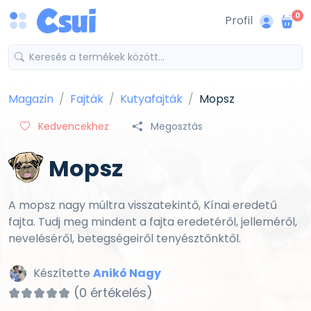
0
Profil
Magazin
Fajták
Kutyafajták
Mopsz
Kedvencekhez
Megosztás
Mopsz
A mopsz nagy múltra visszatekintő, Kínai eredetű
fajta. Tudj meg mindent a fajta eredetéről, jelleméről,
neveléséről, betegségeiről tenyésztőnktől.
Készítette
Anikó Nagy
(0 értékelés)