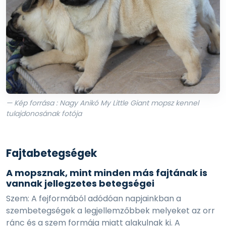
— Kép forrása : Nagy Anikó My Little Giant mopsz kennel
tulajdonosának fotója
Fajtabetegségek
A mopsznak, mint minden más fajtának is
vannak jellegzetes betegségei
Szem: A fejformából adódóan napjainkban a
szembetegségek a legjellemzőbbek melyeket az orr
ránc és a szem formája miatt alakulnak ki. A