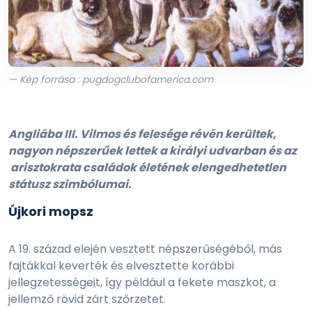
— Kép forrása : pugdogclubofamerica.com
Angliába III. Vilmos és felesége révén kerültek,
nagyon népszerűek lettek a királyi udvarban és az
arisztokrata családok életének elengedhetetlen
státusz szimbólumai.
Újkori mopsz
A 19. század elején vesztett népszerűségéből, más
fajtákkal keverték és elvesztette korábbi
jellegzetességeit, így például a fekete maszkot, a
jellemző rövid zárt szőrzetet.