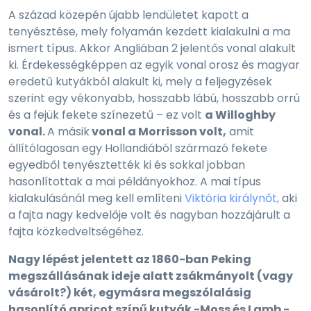
A század közepén újabb lendületet kapott a
tenyésztése, mely folyamán kezdett kialakulni a ma
ismert típus. Akkor Angliában 2 jelentős vonal alakult
ki. Érdekességképpen az egyik vonal orosz és magyar
eredetű kutyákból alakult ki, mely a feljegyzések
szerint egy vékonyabb, hosszabb lábú, hosszabb orrú
és a fejük fekete színezetű – ez volt
a Willoghby
vonal.
A másik
vonal a Morrisson volt,
amit
állítólagosan egy Hollandiából származó fekete
egyedből tenyésztették ki és sokkal jobban
hasonlítottak a mai példányokhoz. A mai típus
kialakulásánál meg kell említeni
Viktória királynőt,
aki
a fajta nagy kedvelője volt és nagyban hozzájárult a
fajta közkedveltségéhez.
Nagy lépést jelentett az 1860-ban Peking
megszállásának ideje alatt zsákmányolt (vagy
vásárolt?) két, egymásra megszólalásig
hasonlító apricot színű kutyák -Moss és Lamb -