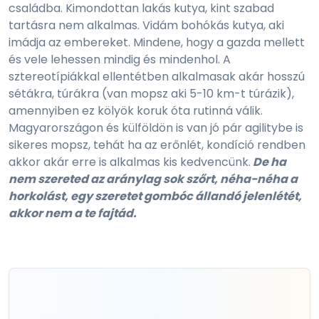
családba. Kimondottan lakás kutya, kint szabad
tartásra nem alkalmas. Vidám bohókás kutya, aki
imádja az embereket. Mindene, hogy a gazda mellett
és vele lehessen mindig és mindenhol. A
sztereotípiákkal ellentétben alkalmasak akár hosszú
sétákra, túrákra (van mopsz aki 5-10 km-t túrázik),
amennyiben ez kölyök koruk óta rutinná válik.
Magyarországon és külföldön is van jó pár agilitybe is
sikeres mopsz, tehát ha az erőnlét, kondíció rendben
akkor akár erre is alkalmas kis kedvencünk.
De ha
nem szereted az aránylag sok szőrt, néha-néha a
horkolást, egy szeretet gombóc állandó jelenlétét,
akkor nem a te fajtád.