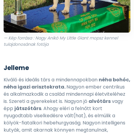
— Kép forrása : Nagy Anikó My Little Giant mopsz kennel
tulajdonosának fotója
Jelleme
Kiváló és ideális társ a mindennapokban
néha bohóc,
néha igazi arisztokrata.
Nagyon ember centrikus
és alkalmazkodik a család mindennapi életviteléhez
is. Szereti a gyerekeket is. Nagyon jó
alvótárs
vagy
épp
játszótárs
. Ahogy eléri a felnőtt kort
nyugodtabb viselkedésre vált(hat), és elmúlik a
kölyök-fiatalkori hebehurgyaság. Nagyon intelligens
kutyák, amit akarnak könnyen megtanulnak,