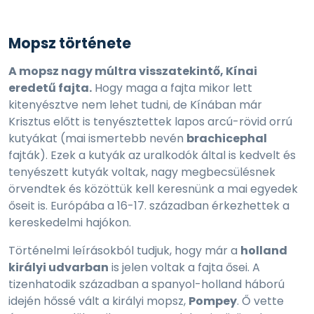
Mopsz története
A mopsz nagy múltra visszatekintő, Kínai
eredetű fajta.
Hogy maga a fajta mikor lett
kitenyésztve nem lehet tudni, de Kínában már
Krisztus előtt is tenyésztettek lapos arcú-rövid orrú
kutyákat (mai ismertebb nevén
brachicephal
fajták). Ezek a kutyák az uralkodók által is kedvelt és
tenyészett kutyák voltak, nagy megbecsülésnek
örvendtek és közöttük kell keresnünk a mai egyedek
őseit is. Európába a 16-17. században érkezhettek a
kereskedelmi hajókon.
Történelmi leírásokból tudjuk, hogy már a
holland
királyi udvarban
is jelen voltak a fajta ősei. A
tizenhatodik században a spanyol-holland háború
idején hőssé vált a királyi mopsz,
Pompey
. Ő vette