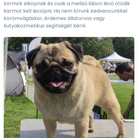
körmök elkopnak és csak a mellső lábon lévő ötödik
karmot kell lecsípni. Ha nem bírunk kedvencünkkel
körömvágáskor, érdemes állatorvos vagy
kutyakozmetikus segítségét kérni.