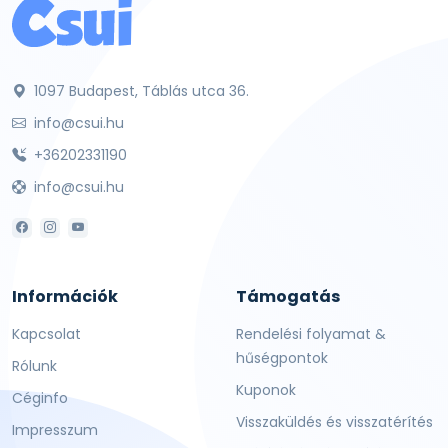
1097 Budapest, Táblás utca 36.
info@csui.hu
+36202331190
info@csui.hu
Információk
Támogatás
Kapcsolat
Rendelési folyamat &
hűségpontok
Rólunk
Kuponok
Céginfo
Visszaküldés és visszatérítés
Impresszum