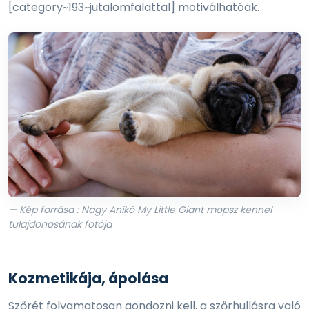
[category~193~jutalomfalattal] motiválhatóak.
— Kép forrása : Nagy Anikó My Little Giant mopsz kennel
tulajdonosának fotója
Kozmetikája, ápolása
Szőrét folyamatosan gondozni kell, a szőrhullásra való