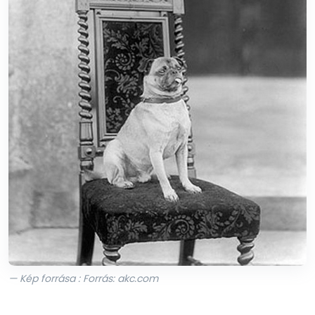
— Kép forrása : Forrás: akc.com