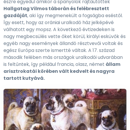
észre egyedül amikor a spanyolok rajtaütöttek
Hallgatag Vilmos táborán és felébresztett
gazdáját
, aki így megmenekült a fogságba eséstől.
Így esett, hogy az orániai uralkodó ház jelképévé
válhatott egy mopsz. A következő évtizedeken is
nagy megbecsülés vette őket körül, királyi esküvők és
egyéb nagy események állandó résztvevői voltak és
egész Európa szerte ismertté váltak. A 17. század
második felében más országok uralkodói udvarában
is feltűntek, így például francia, olasz, német
állam
arisztrokatái körében vált kedvelt és nagyra
tartott kutyává.