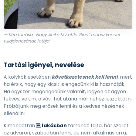
— Kép forrása : Nagy Anikó My Little Giant mopsz kennel
tulajdonosának fotója
Tartási igényei, nevelése
A kölykök esetében
következetesnek kell lenni
, mert
ha érzik, hogy egy kicsit is engedünk ki is használják.
Ha egyszer megengedünk valamit, legyen az ágyon
fekvés, velünk alvás.. hát utána már nehéz leszoktatni.
Próbáljunk meg erősek lenni és a kedves nézésnek
ellenállni.
Kimondottan
lakásban
tartandó fajta, bár szeret
az udvaron, szabadban lenni, de nem alkalmas arra,