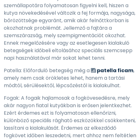
szemállapotára folyamatosan figyelni kell, hiszen a
kutya növekedésével változik a fej formája, nagysága,
bőrözöttsége egyaránt, amik akár felnőttkorban is
okozhatnak problémát. Jellemző a fajtára a
szemszárazság, mely szempigmentációt okozhat.
Ennek megelőzésére vagy az esetlegesen kialakuló
betegségek időbeli eltolásához speciális szemcsepp
napi használatával már sokat lehet tenni.
Patella: Előforduló betegség még a
patella ficam
,
amely nem csak örökletes lehet, hanem a tartási
módtól, sérülésektől, lépcsőzéstől is kialakulhat.
Fogak: A fogaik hajlamosak a fogkövesedésre, mely
akár nagyon fiatal kutyákban is erősen jelentkezhet.
Ezért érdemes ezt is folyamatosan ellenőrizni,
különböző speciális rágható eszközökkel csökkenteni,
lassítani a kialakulását. Érdemes az elkezdődő
fogkövet időben leszedetni, mert ahhoz nem feltétlen