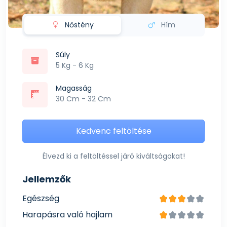
Nőstény
Hím
Súly
5 Kg - 6 Kg
Magasság
30 Cm - 32 Cm
Kedvenc feltöltése
Élvezd ki a feltöltéssel járó kiváltságokat!
Jellemzők
Egészség
Harapásra való hajlam