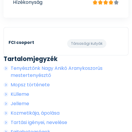
Hízékonyság
FCI csoport
Társasági kutyák
Tartalomjegyzék
Tenyésztőnk Nagy Anikó Aranykoszorús
mestertenyésztő
Mopsz története
Külleme
Jelleme
Kozmetikája, ápolása
Tartási igényei, nevelése
Fajtabetegségek