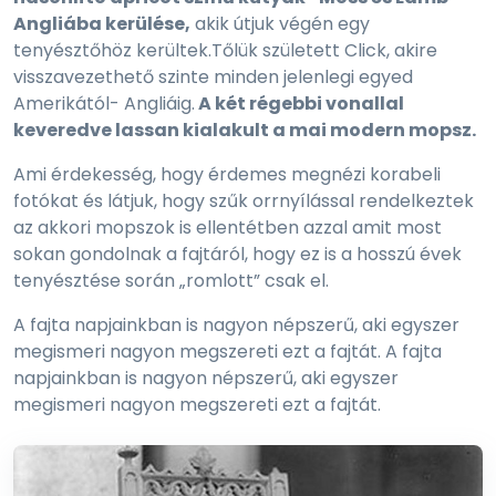
Angliába kerülése,
akik útjuk végén egy
tenyésztőhöz kerültek.Tőlük született Click, akire
visszavezethető szinte minden jelenlegi egyed
Amerikától- Angliáig.
A két régebbi vonallal
keveredve lassan kialakult a mai modern mopsz.
Ami érdekesség, hogy érdemes megnézi korabeli
fotókat és látjuk, hogy szűk orrnyílással rendelkeztek
az akkori mopszok is ellentétben azzal amit most
sokan gondolnak a fajtáról, hogy ez is a hosszú évek
tenyésztése során „romlott” csak el.
A fajta napjainkban is nagyon népszerű, aki egyszer
megismeri nagyon megszereti ezt a fajtát. A fajta
napjainkban is nagyon népszerű, aki egyszer
megismeri nagyon megszereti ezt a fajtát.