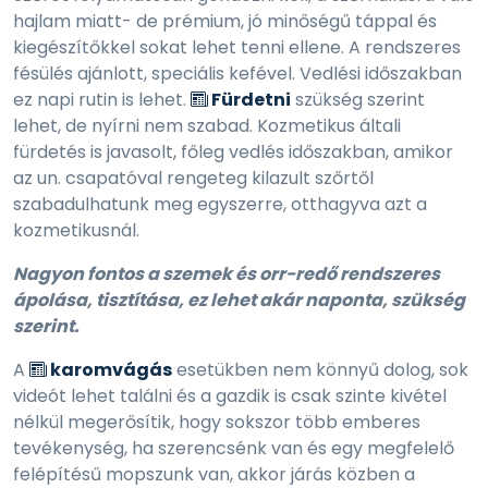
hajlam miatt- de prémium, jó minőségű táppal és
kiegészítőkkel sokat lehet tenni ellene. A rendszeres
fésülés ajánlott, speciális kefével. Vedlési időszakban
ez napi rutin is lehet.
Fürdetni
szükség szerint
lehet, de nyírni nem szabad. Kozmetikus általi
fürdetés is javasolt, főleg vedlés időszakban, amikor
az un. csapatóval rengeteg kilazult szőrtől
szabadulhatunk meg egyszerre, otthagyva azt a
kozmetikusnál.
Nagyon fontos a szemek és orr-redő rendszeres
ápolása, tisztítása, ez lehet akár naponta, szükség
szerint.
A
karomvágás
esetükben nem könnyű dolog, sok
videót lehet találni és a gazdik is csak szinte kivétel
nélkül megerősítik, hogy sokszor több emberes
tevékenység, ha szerencsénk van és egy megfelelő
felépítésű mopszunk van, akkor járás közben a