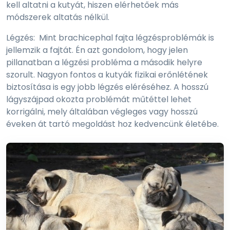
kell altatni a kutyát, hiszen elérhetőek más
módszerek altatás nélkül.
Légzés: Mint brachicephal fajta légzésproblémák is
jellemzik a fajtát. Én azt gondolom, hogy jelen
pillanatban a légzési probléma a második helyre
szorult. Nagyon fontos a kutyák fizikai erőnlétének
biztosítása is egy jobb légzés eléréséhez. A hosszú
lágyszájpad okozta problémát műtéttel lehet
korrigálni, mely általában végleges vagy hosszú
éveken át tartó megoldást hoz kedvencünk életébe.