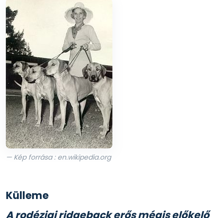
— Kép forrása : en.wikipedia.org
Külleme
A rodéziai ridgeback erős mégis előkelő