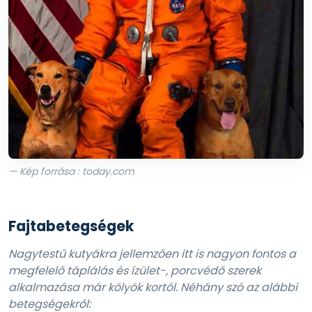
— Kép forrása : today.com
Fajtabetegségek
Nagytestű kutyákra jellemzően itt is nagyon fontos a
megfelelő táplálás és ízület-, porcvédő szerek
alkalmazása már kölyök kortól. Néhány szó az alábbi
betegségekről: