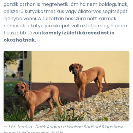
gazdik otthon is megtehetik, ám ha nem boldogulnak,
célszerű kutyakozmetikus vagy állatorvos segítségét
igénybe venni. A túlzottan hosszúra nőtt karmok
nemcsak a kutya járásképét változtatja meg, hanem
hosszabb távon
komoly ízületi károsodást is
okozhatnak.
— Kép forrása : Deák Andrea a Kishima Rodéziai Ridgeback