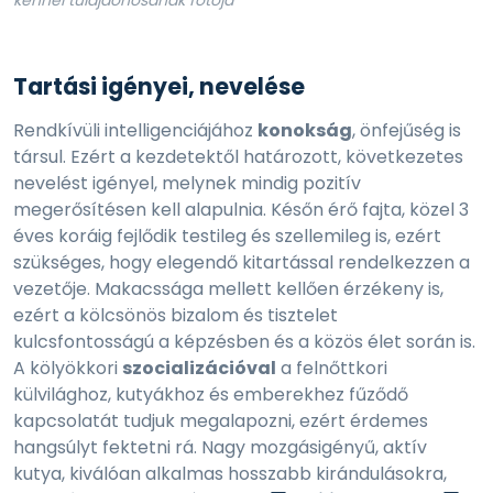
kennel tulajdonosának fotója
Tartási igényei, nevelése
Rendkívüli intelligenciájához
konokság
, önfejűség is
társul. Ezért a kezdetektől határozott, következetes
nevelést igényel, melynek mindig pozitív
megerősítésen kell alapulnia. Későn érő fajta, közel 3
éves koráig fejlődik testileg és szellemileg is, ezért
szükséges, hogy elegendő kitartással rendelkezzen a
vezetője. Makacssága mellett kellően érzékeny is,
ezért a kölcsönös bizalom és tisztelet
kulcsfontosságú a képzésben és a közös élet során is.
A kölyökkori
szocializációval
a felnőttkori
külvilághoz, kutyákhoz és emberekhez fűződő
kapcsolatát tudjuk megalapozni, ezért érdemes
hangsúlyt fektetni rá. Nagy mozgásigényű, aktív
kutya, kiválóan alkalmas hosszabb kirándulásokra,