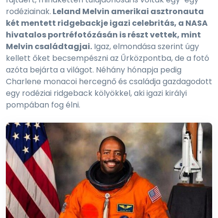
rodéziainak.
Leland Melvin amerikai asztronauta
két mentett ridgebackje igazi celebritás, a NASA
hivatalos portréfotózásán is részt vettek, mint
Melvin családtagjai.
Igaz, elmondása szerint úgy
kellett őket becsempészni az Űrközpontba, de a fotó
azóta bejárta a világot. Néhány hónapja pedig
Charlene monacoi hercegnő és családja gazdagodott
egy rodéziai ridgeback kölyökkel, aki igazi királyi
pompában fog élni.