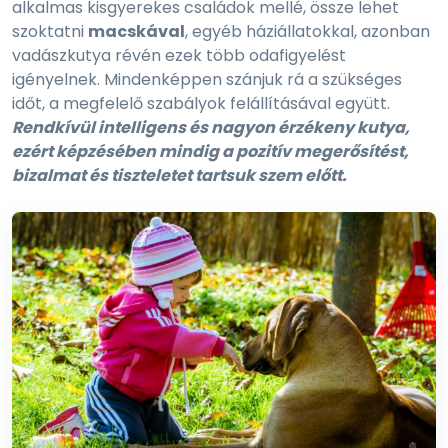
alkalmas kisgyerekes családok mellé, össze lehet
szoktatni
macskával
, egyéb háziállatokkal, azonban
vadászkutya révén ezek több odafigyelést
igényelnek. Mindenképpen szánjuk rá a szükséges
időt, a megfelelő szabályok felállításával együtt.
Rendkívül intelligens és nagyon érzékeny kutya,
ezért képzésében mindig a pozitív megerősítést,
bizalmat és tiszteletet tartsuk szem előtt.