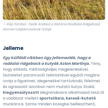
— Kép forrása : Deák Andrea a Kishima Rodéziai Ridgeback
kennel tulajdonosának fotója
Jelleme
Egy külföldi cikkben úgy jellemezték, hogy a
rodéziai ridgeback a kutyák Aston Martinja.
Tény,
hogy előkelő, méltóságteljes megjelenésével,
tiszteletet parancsoló tekintetével egyből magára
vonja a figyelmet. Idegenekkel tartózkodó, félelmet
és agressziót azonban nem mutató kutya. Stabil,
kiegyensúlyozott
idegrendszere alkalmassá teszi őt
a vadászat mellett
sportolásra, kereső-kutató
munkára is. Szinte minden közegbe beilleszthető,