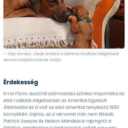
— Kép forrása : Deák Andrea a Kishima Rodéziai Ridgeback
kennel tulajdonosának fotója
Érdekesség
Errol Flynn, ausztrál származású színész importálta az
első rodéziai ridgebacket az Amerikai Egyesült
Államokba és ő volt az első amerikai tenyésztő 1930
környékén. Sajnos, az a vérvonal már nem létezik.
Patrick Swayze és Nelson Mandela is rajongott a
fajtáért, mindketten tulajdonosai is voltak egy-egy