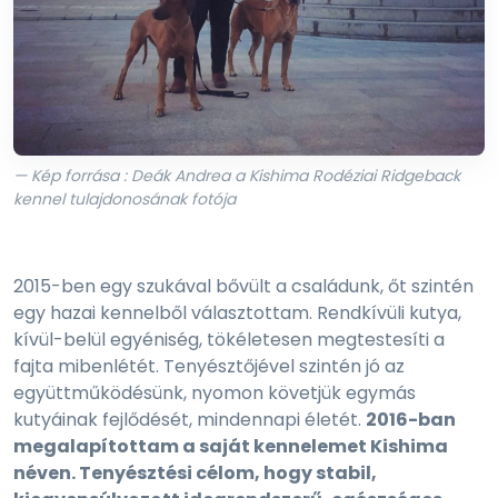
— Kép forrása : Deák Andrea a Kishima Rodéziai Ridgeback
kennel tulajdonosának fotója
2015-ben egy szukával bővült a családunk, őt szintén
egy hazai kennelből választottam. Rendkívüli kutya,
kívül-belül egyéniség, tökéletesen megtestesíti a
fajta mibenlétét. Tenyésztőjével szintén jó az
együttműködésünk, nyomon követjük egymás
kutyáinak fejlődését, mindennapi életét.
2016-ban
megalapítottam a saját kennelemet Kishima
néven. Tenyésztési célom, hogy stabil,