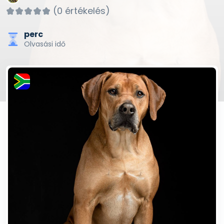
(0 értékelés)
perc
Olvasási idő