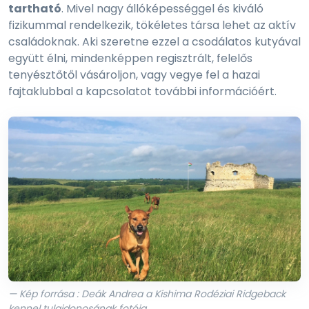
tartható
. Mivel nagy állóképességgel és kiváló
fizikummal rendelkezik, tökéletes társa lehet az aktív
családoknak. Aki szeretne ezzel a csodálatos kutyával
együtt élni, mindenképpen regisztrált, felelős
tenyésztőtől vásároljon, vagy vegye fel a hazai
fajtaklubbal a kapcsolatot további információért.
— Kép forrása : Deák Andrea a Kishima Rodéziai Ridgeback
kennel tulajdonosának fotója