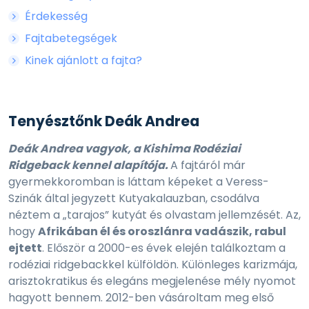
Érdekesség
Fajtabetegségek
Kinek ajánlott a fajta?
Tenyésztőnk Deák Andrea
Deák Andrea vagyok, a Kishima Rodéziai
Ridgeback kennel alapítója.
A fajtáról már
gyermekkoromban is láttam képeket a Veress-
Szinák által jegyzett Kutyakalauzban, csodálva
néztem a „tarajos” kutyát és olvastam jellemzését. Az,
hogy
Afrikában él és oroszlánra vadászik, rabul
ejtett
. Először a 2000-es évek elején találkoztam a
rodéziai ridgebackkel külföldön. Különleges karizmája,
arisztokratikus és elegáns megjelenése mély nyomot
hagyott bennem. 2012-ben vásároltam meg első