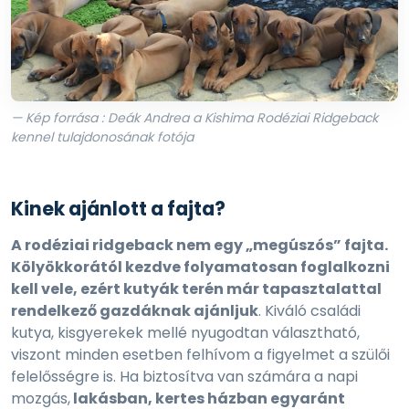
— Kép forrása : Deák Andrea a Kishima Rodéziai Ridgeback
kennel tulajdonosának fotója
Kinek ajánlott a fajta?
A rodéziai ridgeback nem egy „megúszós” fajta.
Kölyökkorától kezdve folyamatosan foglalkozni
kell vele, ezért kutyák terén már tapasztalattal
rendelkező gazdáknak ajánljuk
. Kiváló családi
kutya, kisgyerekek mellé nyugodtan választható,
viszont minden esetben felhívom a figyelmet a szülői
felelősségre is. Ha biztosítva van számára a napi
mozgás,
lakásban, kertes házban egyaránt