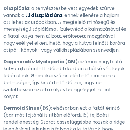
Diszplázia
: a tenyésztésbe vett egyedek szűrve
vannak a
diszpláziára
, ennek ellenére a hajlam
ott lehet az utódokban. A megfelelő minőségű és
mennyiségű táplálással, ízületvédő alkalmazásával és
a fiatal kutya nem túlzott, erőltetett mozgásával
nagy eséllyel elkerülhető, hogy a kutya felnőtt korára
csípő-, könyök- vagy válldiszpláziában szenvedjen.
Degeneratív Myelopatia (DM):
számos nagytestű
kutyafajta érintett, idősebb korban a hátsó végtagok
lebénulnak. Genetikai szűrés elérhető már erre a
betegségre, így kiszűrhető időben, hogy ne
születhessen ezzel a súlyos betegséggel terhelt
kölyök.
Dermoid Sinus (DS):
elsősorban ezt a fajtát érintő
(bár más fajtánál is ritkán előforduló) fejlődési
rendellenesség. Szoros összefüggésbe hozzák a ridge
jelenlétével, jelenleg is folynak a kutatások, hogy