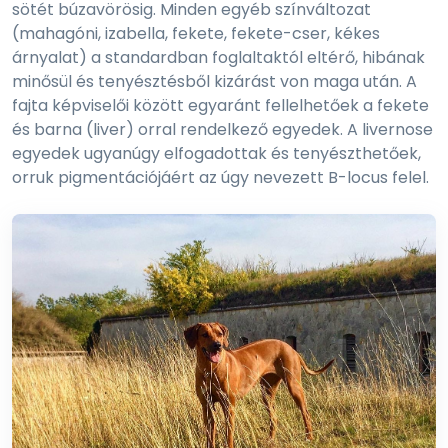
sötét búzavörösig. Minden egyéb színváltozat
(mahagóni, izabella, fekete, fekete-cser, kékes
árnyalat) a standardban foglaltaktól eltérő, hibának
minősül és tenyésztésből kizárást von maga után. A
fajta képviselői között egyaránt fellelhetőek a fekete
és barna (liver) orral rendelkező egyedek. A livernose
egyedek ugyanúgy elfogadottak és tenyészthetőek,
orruk pigmentációjáért az úgy nevezett B-locus felel.