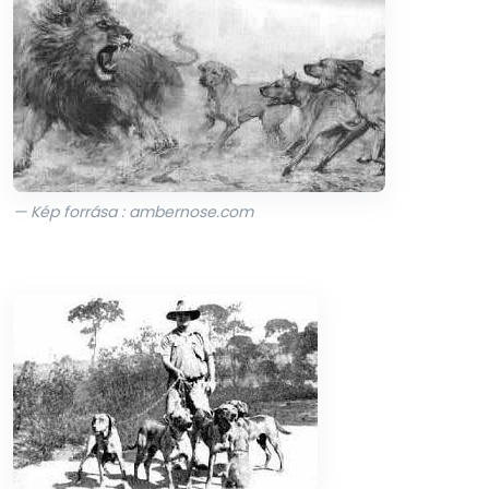
— Kép forrása : ambernose.com