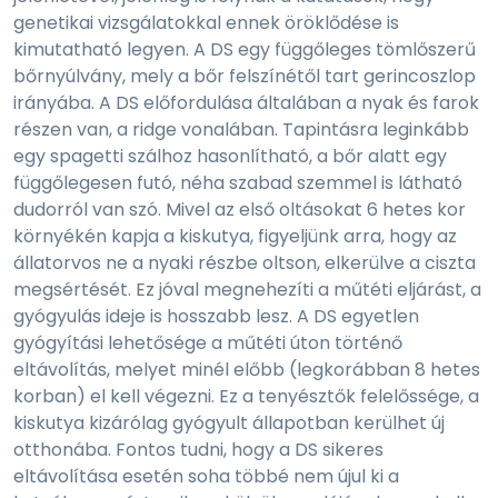
genetikai vizsgálatokkal ennek öröklődése is
kimutatható legyen. A DS egy függőleges tömlőszerű
bőrnyúlvány, mely a bőr felszínétől tart gerincoszlop
irányába. A DS előfordulása általában a nyak és farok
részen van, a ridge vonalában. Tapintásra leginkább
egy spagetti szálhoz hasonlítható, a bőr alatt egy
függőlegesen futó, néha szabad szemmel is látható
dudorról van szó. Mivel az első oltásokat 6 hetes kor
környékén kapja a kiskutya, figyeljünk arra, hogy az
állatorvos ne a nyaki részbe oltson, elkerülve a ciszta
megsértését. Ez jóval megnehezíti a műtéti eljárást, a
gyógyulás ideje is hosszabb lesz. A DS egyetlen
gyógyítási lehetősége a műtéti úton történő
eltávolítás, melyet minél előbb (legkorábban 8 hetes
korban) el kell végezni. Ez a tenyésztők felelőssége, a
kiskutya kizárólag gyógyult állapotban kerülhet új
otthonába. Fontos tudni, hogy a DS sikeres
eltávolítása esetén soha többé nem újul ki a