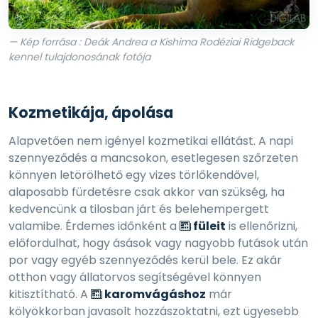
— Kép forrása : Deák Andrea a Kishima Rodéziai Ridgeback
kennel tulajdonosának fotója
Kozmetikája, ápolása
Alapvetően nem igényel kozmetikai ellátást. A napi
szennyeződés a mancsokon, esetlegesen szőrzeten
könnyen letörölhető egy vizes törlőkendővel,
alaposabb fürdetésre csak akkor van szükség, ha
kedvencünk a tilosban járt és belehempergett
valamibe. Érdemes időnként a
füleit
is ellenőrizni,
előfordulhat, hogy ásások vagy nagyobb futások után
por vagy egyéb szennyeződés kerül bele. Ez akár
otthon vagy állatorvos segítségével könnyen
kitisztítható. A
karomvágáshoz
már
kölyökkorban javasolt hozzászoktatni, ezt ügyesebb