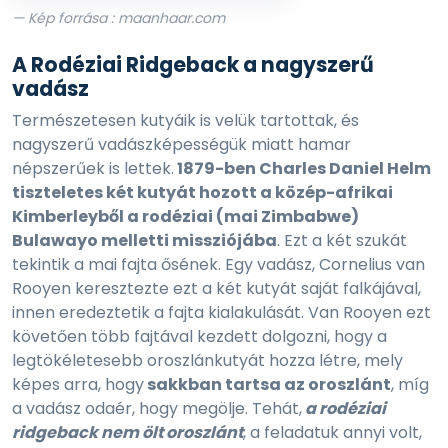
— Kép forrása : maanhaar.com
A Rodéziai Ridgeback a nagyszerű
vadász
Természetesen kutyáik is velük tartottak, és
nagyszerű vadászképességük miatt hamar
népszerűek is lettek.
1879-ben Charles Daniel Helm
tiszteletes két kutyát hozott a közép-afrikai
Kimberleyből a rodéziai (mai Zimbabwe)
Bulawayo melletti missziójába
. Ezt a két szukát
tekintik a mai fajta ősének. Egy vadász, Cornelius van
Rooyen keresztezte ezt a két kutyát saját falkájával,
innen eredeztetik a fajta kialakulását. Van Rooyen ezt
követően több fajtával kezdett dolgozni, hogy a
legtökéletesebb oroszlánkutyát hozza létre, mely
képes arra, hogy
sakkban tartsa az oroszlánt
, míg
a vadász odaér, hogy megölje. Tehát,
a rodéziai
ridgeback nem ölt oroszlánt
, a feladatuk annyi volt,