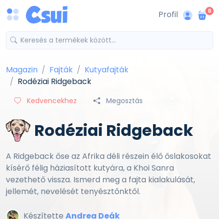
0
Profil
Magazin
Fajták
Kutyafajták
Rodéziai Ridgeback
Kedvencekhez
Megosztás
Rodéziai Ridgeback
A Ridgeback őse az Afrika déli részein élő őslakosokat
kísérő félig háziasított kutyára, a Khoi Sanra
vezethető vissza. Ismerd meg a fajta kialakulását,
jellemét, nevelését tenyésztőnktől.
Készítette
Andrea Deák