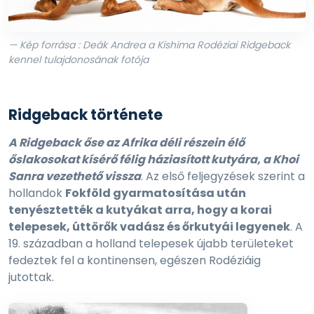
— Kép forrása : Deák Andrea a Kishima Rodéziai Ridgeback
kennel tulajdonosának fotója
Ridgeback története
A Ridgeback őse az Afrika déli részein élő
őslakosokat kísérő félig háziasított kutyára, a Khoi
Sanra vezethető vissza
. Az első feljegyzések szerint a
hollandok
Fokföld gyarmatosítása után
tenyésztették a kutyákat arra, hogy a korai
telepesek, úttörők vadász és őrkutyái legyenek
. A
19. században a holland telepesek újabb területeket
fedeztek fel a kontinensen, egészen Rodéziáig
jutottak.