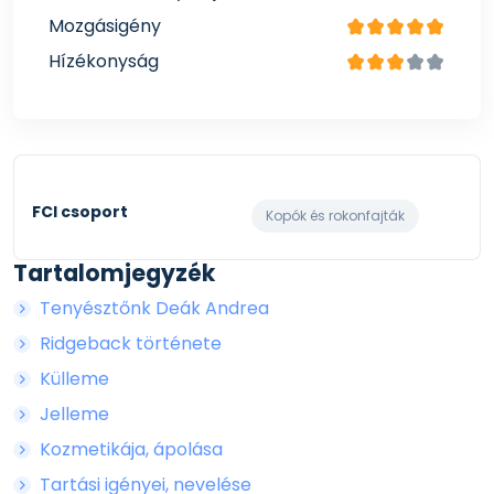
Mozgásigény
Hízékonyság
FCI csoport
Kopók és rokonfajták
Tartalomjegyzék
Tenyésztőnk Deák Andrea
Ridgeback története
Külleme
Jelleme
Kozmetikája, ápolása
Tartási igényei, nevelése