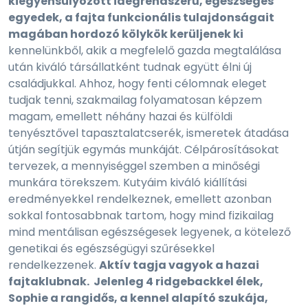
kiegyensúlyozott idegrendszerű, egészséges
egyedek, a fajta funkcionális tulajdonságait
magában hordozó kölykök kerüljenek ki
kennelünkből, akik a megfelelő gazda megtalálása
után kiváló társállatként tudnak együtt élni új
családjukkal. Ahhoz, hogy fenti célomnak eleget
tudjak tenni, szakmailag folyamatosan képzem
magam, emellett néhány hazai és külföldi
tenyésztővel tapasztalatcserék, ismeretek átadása
útján segítjük egymás munkáját. Célpárosításokat
tervezek, a mennyiséggel szemben a minőségi
munkára törekszem. Kutyáim kiváló kiállítási
eredményekkel rendelkeznek, emellett azonban
sokkal fontosabbnak tartom, hogy mind fizikailag
mind mentálisan egészségesek legyenek, a kötelező
genetikai és egészségügyi szűrésekkel
rendelkezzenek.
Aktív tagja vagyok a hazai
fajtaklubnak. Jelenleg 4 ridgebackkel élek,
Sophie a rangidős, a kennel alapító szukája,