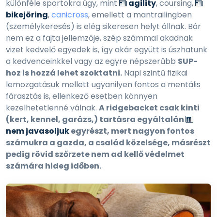
különféle sportokra úgy, mint
agility
, coursing,
bikejöring
,
canicross
, emellett a mantrailingben
(személykeresés) is elég sikeresen helyt állnak. Bár
nem ez a fajta jellemzője, szép számmal akadnak
vizet kedvelő egyedek is, így akár együtt is úszhatunk
a kedvenceinkkel vagy az egyre népszerűbb
SUP-
hoz is hozzá lehet szoktatni.
Napi szintű fizikai
lemozgatásuk mellett ugyanilyen fontos a mentális
fárasztás is, ellenkező esetben könnyen
kezelhetetlenné válnak.
A ridgebacket csak kinti
(kert, kennel, garázs,) tartásra egyáltalán
nem javasoljuk
egyrészt, mert nagyon fontos
számukra a gazda, a család közelsége, másrészt
pedig rövid szőrzete nem ad kellő védelmet
számára hideg időben.