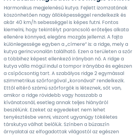
Harmonikus megjelenésű kutya. Fejlett izomzatának
köszönhetően nagy állóképességgel rendelkezik és
akár 40 km/h sebességgel is képes futni. Fontos
kiemelni, hogy tekintélyt parancsoló erőteljes alkata
ellenére könnyed, elegáns mozgás jellemzi. A fajta
különlegessége egyben a „címere” is: a ridge, mely a
kutya gerincvonalán található. Ezen a területen a szőr
a többihez képest ellenkező irányban nő. A ridge a
kutya válla mögül indul a tompor irányába és egészen
a csípőcsontig tart. A szabályos ridge 2 egymással
szimmetrikus szőrforgóval „koronával” rendelkezik.
Ettől eltérő számú szőrforgók is léteznek, sőt van,
amikor a ridge rövidebb vagy hosszabb a
kívánatosnál, esetleg annak teljes hiányáról
beszélünk. Ezeket az egyedeket nem lehet
tenyésztésbe venni, viszont ugyanúgy tökéletes
társkutya válhat belőlük. Színben a búzaszín
árnyalatai az elfogadottak világostól az egészen