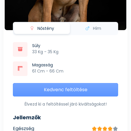
Nőstény
Hím
Súly
33 Kg - 35 Kg
Magasság
61 Cm - 66 Cm
Kedvenc feltöltése
Élvezd ki a feltöltéssel járó kiváltságokat!
Jellemzők
Egészség