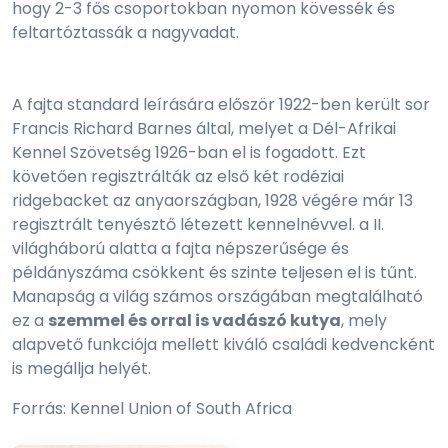
hogy 2-3 fős csoportokban nyomon kövessék és
feltartóztassák a nagyvadat.
A fajta standard leírására először 1922-ben került sor
Francis Richard Barnes által, melyet a Dél-Afrikai
Kennel Szövetség 1926-ban el is fogadott. Ezt
követően regisztrálták az első két rodéziai
ridgebacket az anyaországban, 1928 végére már 13
regisztrált tenyésztő létezett kennelnévvel. a II.
világháború alatta a fajta népszerűsége és
példányszáma csökkent és szinte teljesen el is tűnt.
Manapság a világ számos országában megtalálható
ez a
szemmel és orral is vadászó kutya
, mely
alapvető funkciója mellett kiváló családi kedvencként
is megállja helyét.
Forrás: Kennel Union of South Africa