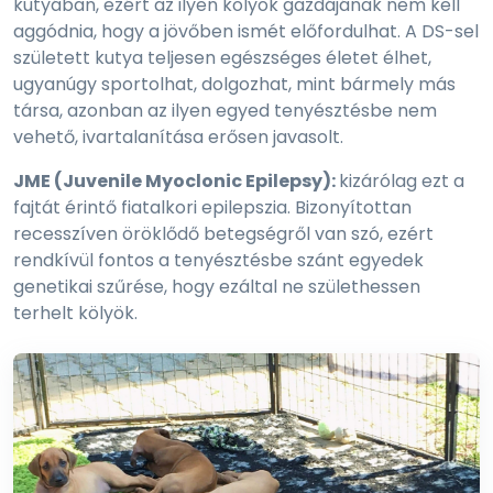
kutyában, ezért az ilyen kölyök gazdájának nem kell
aggódnia, hogy a jövőben ismét előfordulhat. A DS-sel
született kutya teljesen egészséges életet élhet,
ugyanúgy sportolhat, dolgozhat, mint bármely más
társa, azonban az ilyen egyed tenyésztésbe nem
vehető, ivartalanítása erősen javasolt.
JME (Juvenile Myoclonic Epilepsy):
kizárólag ezt a
fajtát érintő fiatalkori epilepszia. Bizonyítottan
recesszíven öröklődő betegségről van szó, ezért
rendkívül fontos a tenyésztésbe szánt egyedek
genetikai szűrése, hogy ezáltal ne születhessen
terhelt kölyök.