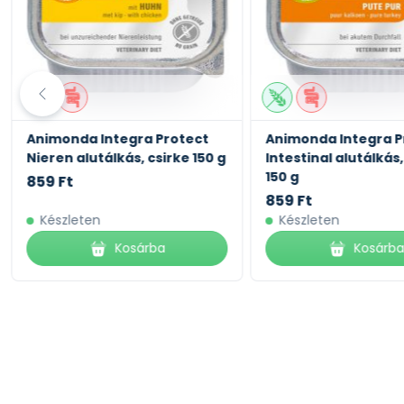
Animonda Integra Protect
Animonda Integra P
Nieren alutálkás, csirke 150 g
Intestinal alutálkás
150 g
859 Ft
859 Ft
Készleten
Készleten
Kosárba
Kosárb