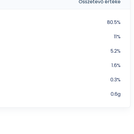
Összetevő értéke
80.5%
11%
5.2%
1.6%
0.3%
0.6g