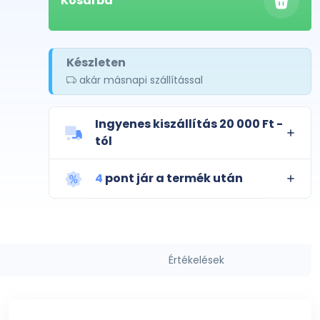
Kosárba
Készleten
akár másnapi szállítással
Ingyenes kiszállítás 20 000 Ft -
tól
4
pont jár a termék után
Értékelések