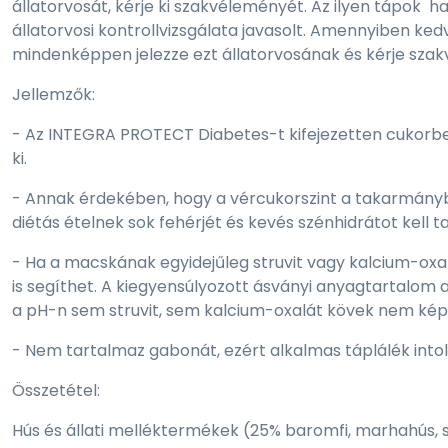
állatorvosát, kérje ki szakvéleményét. Az ilyen tápok ha
állatorvosi kontrollvizsgálata javasolt. Amennyiben ke
mindenképpen jelezze ezt állatorvosának és kérje sza
Jellemzők:
- Az INTEGRA PROTECT Diabetes-t kifejezetten cukorbe
ki.
- Annak érdekében, hogy a vércukorszint a takarmányb
diétás ételnek sok fehérjét és kevés szénhidrátot kell 
- Ha a macskának egyidejűleg struvit vagy kalcium-ox
is segíthet. A kiegyensúlyozott ásványi anyagtartalom a
a pH-n sem struvit, sem kalcium-oxalát kövek nem képe
- Nem tartalmaz gabonát, ezért alkalmas táplálék int
Összetétel:
Hús és állati melléktermékek (25% baromfi, marhahús, s