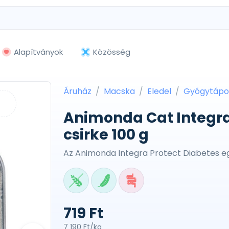
Alapítványok
Közösség
Áruház
Macska
Eledel
Gyógytápo
Animonda Cat Integra 
csirke 100 g
Az Animonda Integra Protect Diabetes 
719 Ft
7 190 Ft/kg