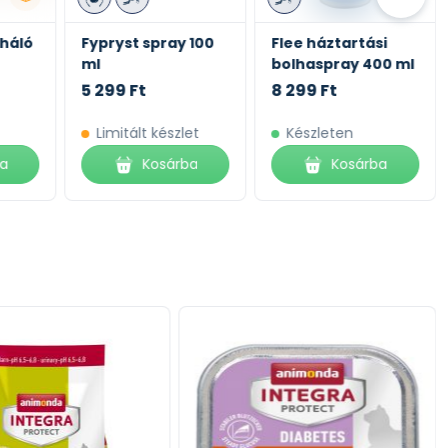
háló
Fypryst spray 100
Flee háztartási
ml
bolhaspray 400 ml
5 299 Ft
8 299 Ft
Limitált készlet
Készleten
ba
Kosárba
Kosárba