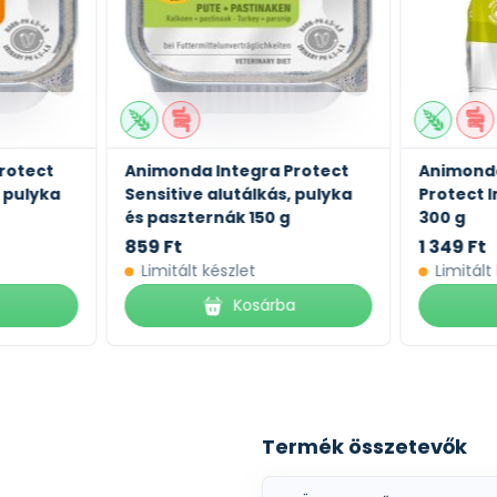
rotect
Animonda Integra Protect
Animonda
, pulyka
Sensitive alutálkás, pulyka
Protect I
és paszternák 150 g
300 g
859 Ft
1 349 Ft
Limitált készlet
Limitált
a
Kosárba
Termék összetevők