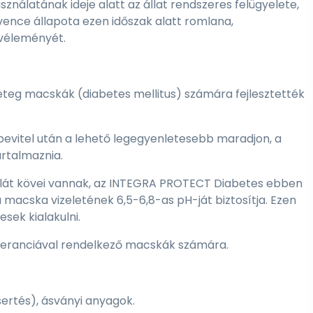
sználatának ideje alatt az állat rendszeres felügyelete,
dvence állapota ezen időszak alatt romlana,
kvéleményét.
teg macskák (diabetes mellitus) számára fejlesztették
evitel után a lehető legegyenletesebb maradjon, a
tartalmaznia.
alát kövei vannak, az INTEGRA PROTECT Diabetes ebben
 macska vizeletének 6,5-6,8-as pH-ját biztosítja. Ezen
sek kialakulni.
oleranciával rendelkező macskák számára.
ertés), ásványi anyagok.