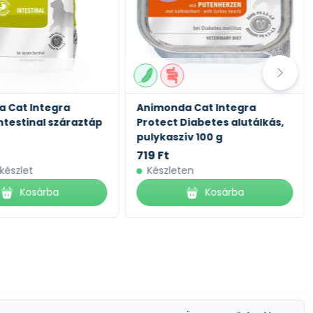
 Cat Integra
Animonda Cat Integra
ntestinal száraztáp
Protect Diabetes alutálkás,
pulykaszív 100 g
719 Ft
 készlet
Készleten
Kosárba
Kosárba