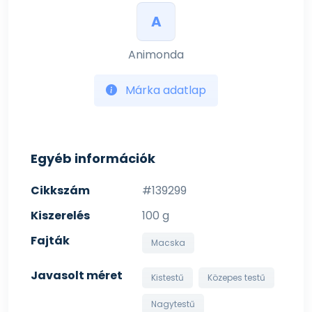
A
Animonda
Márka adatlap
Egyéb információk
Cikkszám
#139299
Kiszerelés
100 g
Fajták
Macska
Javasolt méret
Kistestű
Közepes testű
Nagytestű