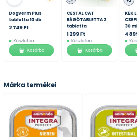
+2
Dogverm Plus
CESTAL CAT
KÉK 
tabletta 10 db
RÁGÓTABLETTA 2
CSEP
tabletta
30 m
2 749 Ft
1 299 Ft
4 89
Készleten
Készleten
Kés
Kosárba
Kosárba
Márka termékei