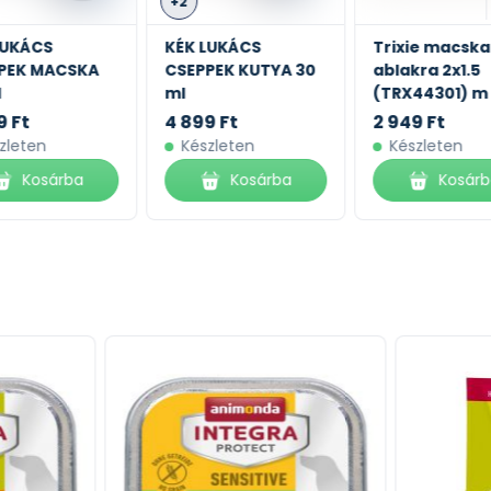
+2
LUKÁCS
KÉK LUKÁCS
Trixie macska
PEK MACSKA
CSEPPEK KUTYA 30
ablakra 2x1.5
l
ml
(TRX44301) m
9 Ft
4 899 Ft
2 949 Ft
zleten
Készleten
Készleten
Kosárba
Kosárba
Kosár