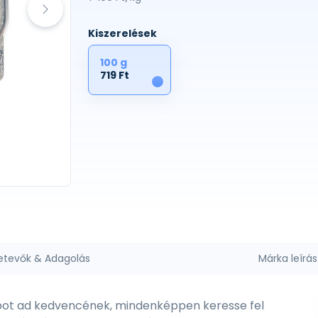
Kiszerelések
100 g
719 Ft
1
etevők & Adagolás
Márka leírás
tápot ad kedvencének, mindenképpen keresse fel