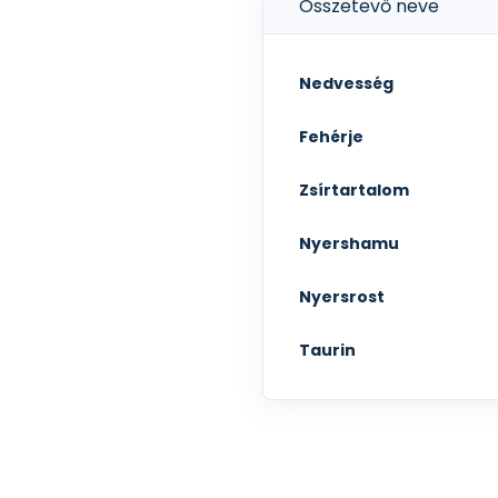
Összetevő neve
Nedvesség
Fehérje
Zsírtartalom
Nyershamu
Nyersrost
Taurin