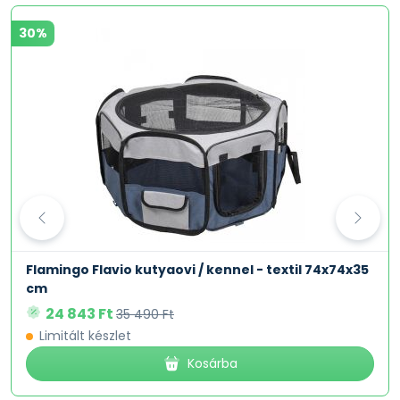
30%
Flamingo Flavio kutyaovi / kennel - textil 74x74x35
cm
24 843 Ft
35 490 Ft
Limitált készlet
Kosárba