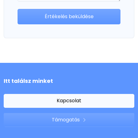
Értékelés beküldése
Itt találsz minket
Kapcsolat
Támogatás