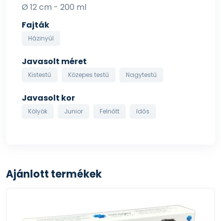
Ø 12 cm - 200 ml
Fajták
Házinyúl
Javasolt méret
Kistestű
Közepes testű
Nagytestű
Javasolt kor
Kölyök
Junior
Felnőtt
Idős
Ajánlott termékek