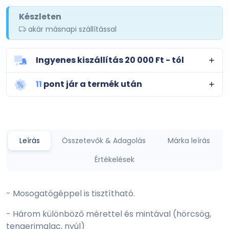
Készleten
akár másnapi szállítással
Ingyenes kiszállítás 20 000 Ft - tól
11
pont jár a termék után
Leírás
Összetevők & Adagolás
Márka leírás
Értékelések
- Mosogatógéppel is tisztítható.
- Három különböző mérettel és mintával (hörcsög,
tengerimalac, nyúl)