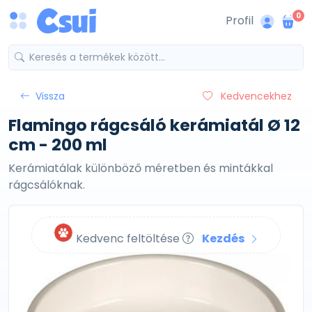
0
Profil
Vissza
Kedvencekhez
Flamingo rágcsáló kerámiatál Ø 12
cm - 200 ml
Kerámiatálak különböző méretben és mintákkal
rágcsálóknak.
Kedvenc feltöltése
Kezdés