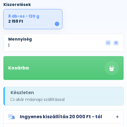
Kiszerelések
8 db-os - 120 g
2 159 Ft
1
Mennyiség
Kosárba
Készleten
akár másnapi szállítással
Ingyenes kiszállítás 20 000 Ft - tól