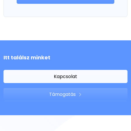
Itt találsz minket
Kapcsolat
Támogatás