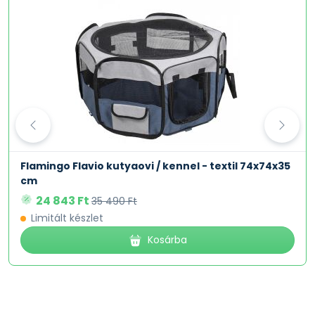
Flamingo Flavio kutyaovi / kennel - textil 74x74x35
cm
24 843 Ft
35 490 Ft
Limitált készlet
Kosárba