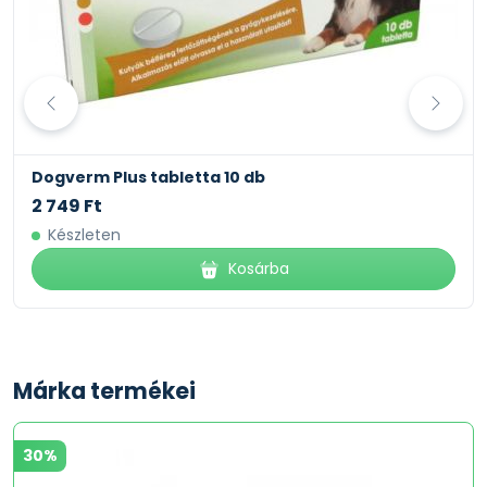
Dogverm Plus tabletta 10 db
2 749 Ft
Készleten
Kosárba
Márka termékei
30%