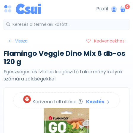
0
Profil
Vissza
Kedvencekhez
Flamingo Veggie Dino Mix 8 db-os
120 g
Egészséges és ízletes kiegészítő takarmány kutyák
számára zöldségekkel
Kedvenc feltöltése
Kezdés