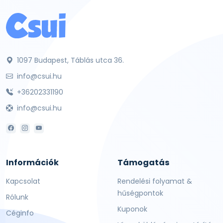
1097 Budapest, Táblás utca 36.
info@csui.hu
+36202331190
info@csui.hu
Információk
Támogatás
Kapcsolat
Rendelési folyamat &
hűségpontok
Rólunk
Kuponok
Céginfo