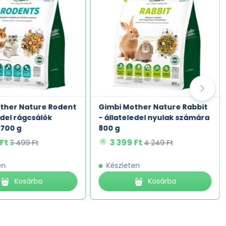
ther Nature Rodent
Gimbi Mother Nature Rabbit
edel rágcsálók
- állateledel nyulak számára
700 g
800 g
 Ft
3 399 Ft
3 499 Ft
4 249 Ft
en
Készleten
Kosárba
Kosárba