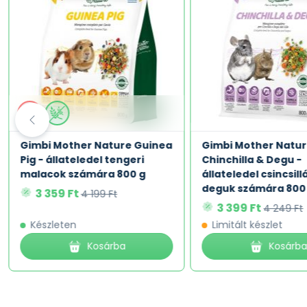
Gimbi Mother Nature Guinea
Gimbi Mother Natu
Pig - állateledel tengeri
Chinchilla & Degu -
malacok számára 800 g
állateledel csincsill
deguk számára 800
3 359 Ft
4 199 Ft
3 399 Ft
4 249 Ft
Készleten
Limitált készlet
Kosárba
Kosárb