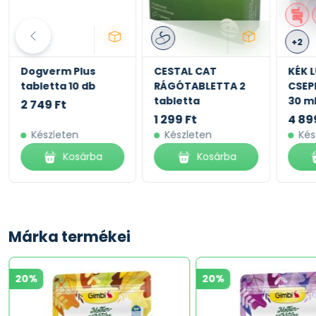
+2
Dogverm Plus
CESTAL CAT
KÉK 
tabletta 10 db
RÁGÓTABLETTA 2
CSEP
tabletta
30 m
2 749 Ft
1 299 Ft
4 89
Készleten
Készleten
Kés
Kosárba
Kosárba
Márka termékei
20%
20%