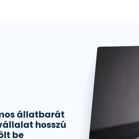
os állatbarát
vállalat hosszú
ölt be