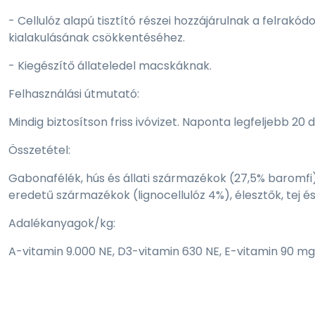
- Cellulóz alapú tisztító részei hozzájárulnak a felrakód
kialakulásának csökkentéséhez.
- Kiegészítő állateledel macskáknak.
Felhasználási útmutató:
Mindig biztosítson friss ivóvizet. Naponta legfeljebb 20 
Összetétel:
Gabonafélék, hús és állati származékok (27,5% baromfi), 
eredetű származékok (lignocellulóz 4%), élesztők, tej 
Adalékanyagok/kg:
A-vitamin 9.000 NE, D3-vitamin 630 NE, E-vitamin 90 mg