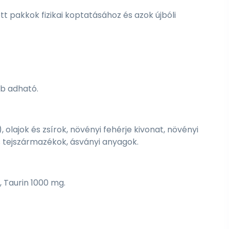
ott pakkok fizikai koptatásához és azok újbóli
db adható.
olajok és zsírok, növényi fehérje kivonat, növényi
és tejszármazékok, ásványi anyagok.
, Taurin 1000 mg.