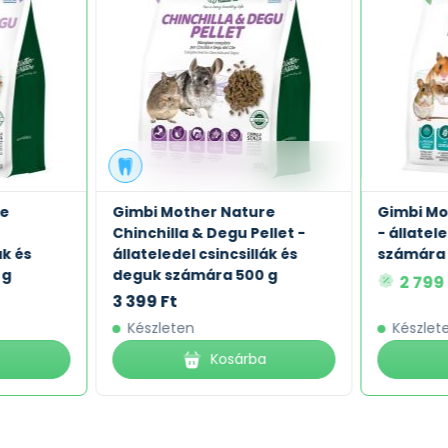
re
Gimbi Mother Nature
Gimbi Mo
Chinchilla & Degu Pellet -
- állatel
ák és
állateledel csincsillák és
számára 
 g
deguk számára 500 g
2 799
3 399 Ft
Készleten
Készlet
a
Kosárba