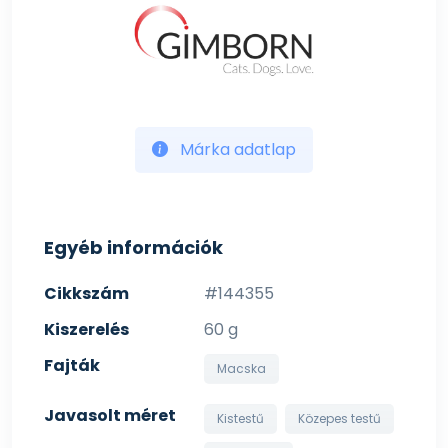
Márka adatlap
Egyéb információk
Cikkszám
#144355
Kiszerelés
60 g
Fajták
Macska
Javasolt méret
Kistestű
Közepes testű