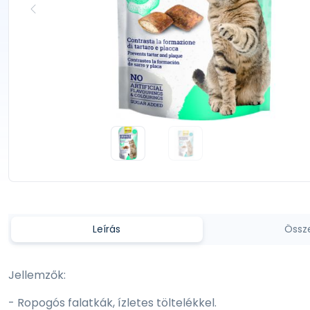
Leírás
Össz
Jellemzők:
- Ropogós falatkák, ízletes töltelékkel.