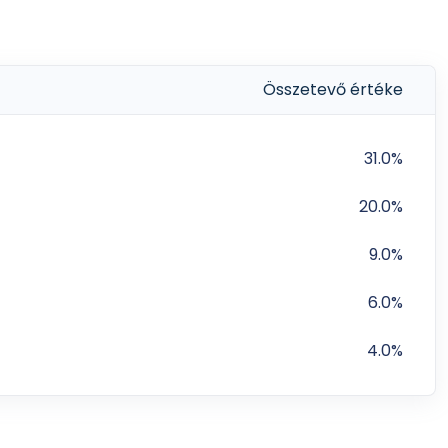
Összetevő értéke
31.0%
20.0%
9.0%
6.0%
4.0%