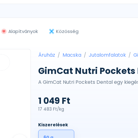
Alapítványok
Közösség
Áruház
Macska
Jutalomfalatok
G
GimCat Nutri Pockets 
A GimCat Nutri Pockets Dental egy kiegé
1 049 Ft
17 483 Ft/kg
Kiszerelések
60 g