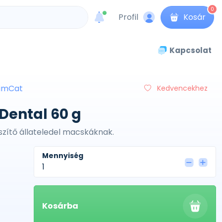
0
Profil
Kosár
unread messages
Kapcsolat
imCat
Kedvencekhez
Dental 60 g
szítő állateledel macskáknak.
Mennyiség
Kosárba