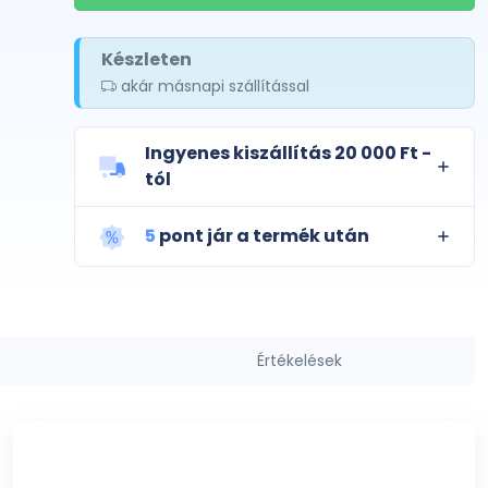
Készleten
akár másnapi szállítással
Ingyenes kiszállítás 20 000 Ft -
tól
5
pont jár a termék után
Értékelések