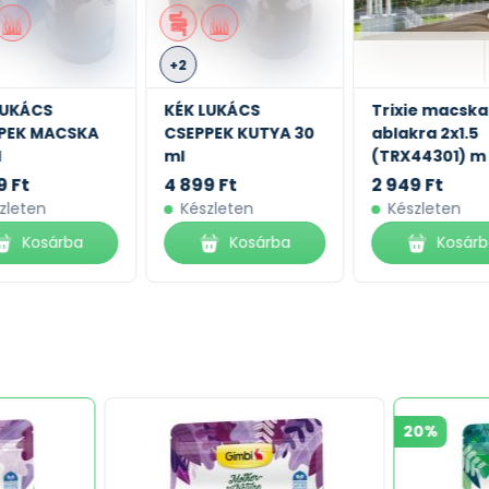
+2
LUKÁCS
KÉK LUKÁCS
Trixie macska
PEK MACSKA
CSEPPEK KUTYA 30
ablakra 2x1.5
l
ml
(TRX44301) m
9 Ft
4 899 Ft
2 949 Ft
zleten
Készleten
Készleten
Kosárba
Kosárba
Kosár
20%