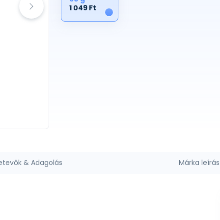
1 049 Ft
1
etevők & Adagolás
Márka leírás