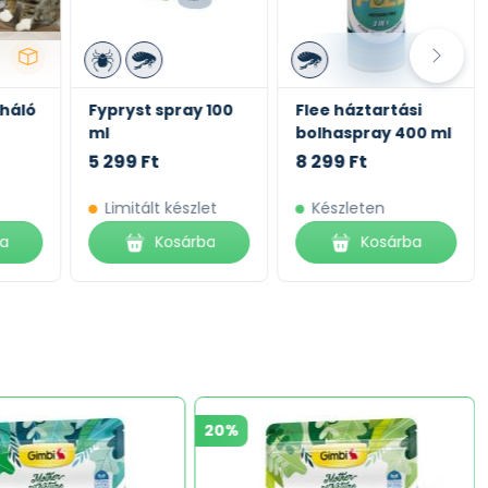
háló
Fypryst spray 100
Flee háztartási
ml
bolhaspray 400 ml
5 299 Ft
8 299 Ft
Limitált készlet
Készleten
ba
Kosárba
Kosárba
20%