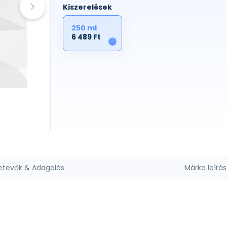
Kiszerelések
250 ml
6 489 Ft
1
etevők & Adagolás
Márka leírás