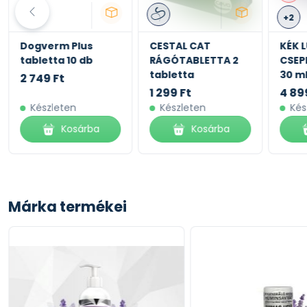
+2
Dogverm Plus
CESTAL CAT
KÉK 
tabletta 10 db
RÁGÓTABLETTA 2
CSEP
tabletta
30 m
2 749 Ft
1 299 Ft
4 89
Készleten
Készleten
Kés
Kosárba
Kosárba
Márka termékei