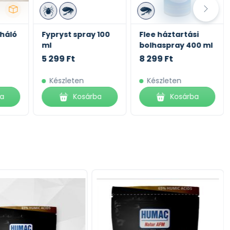
háló
Fypryst spray 100
Flee háztartási
ml
bolhaspray 400 ml
5 299 Ft
8 299 Ft
Készleten
Készleten
ba
Kosárba
Kosárba