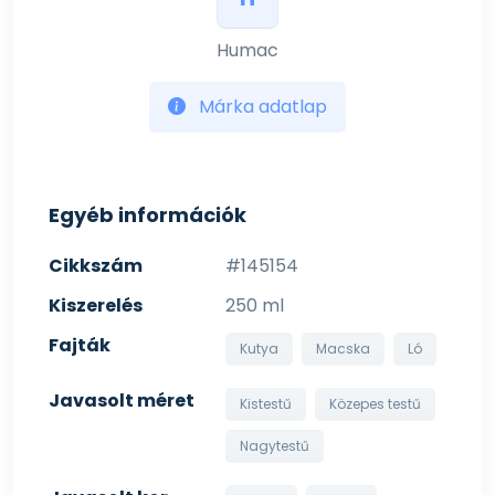
Humac
Márka adatlap
Egyéb információk
Cikkszám
#145154
Kiszerelés
250 ml
Fajták
Kutya
Macska
Ló
Javasolt méret
Kistestű
Közepes testű
Nagytestű