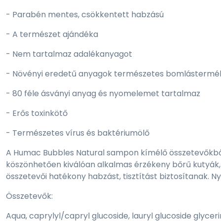
- Parabén mentes, csökkentett habzású
- A természet ajándéka
- Nem tartalmaz adalékanyagot
- Növényi eredetű anyagok természetes bomlástermé
- 80 féle ásványi anyag és nyomelemet tartalmaz
- Erős toxinkötő
- Természetes vírus és baktériumölő
A Humac Bubbles Natural sampon kímélő összetevőkből
köszönhetően kiválóan alkalmas érzékeny bőrű kutyák
összetevői hatékony habzást, tisztítást biztosítanak. N
Összetevők:
Aqua, caprylyl/capryl glucoside, lauryl glucoside glycer