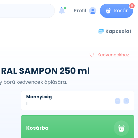
0
Profil
Kosár
unread messages
Kapcsolat
Kedvencekhez
RAL SAMPON 250 ml
 bőrű kedvencek áplására.
Mennyiség
Kosárba