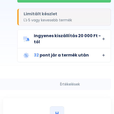
Limitált készlet
5 vagy kevesebb termék
Ingyenes kiszállítás 20 000 Ft -
tól
32
pont jár a termék után
Értékelések
H