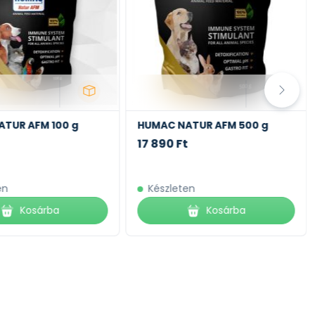
TUR AFM 100 g
HUMAC NATUR AFM 500 g
17 890 Ft
en
Készleten
Kosárba
Kosárba