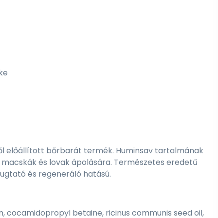
ke
 előállított bőrbarát termék. Huminsav tartalmának
, macskák és lovak ápolására. Természetes eredetű
yugtató és regeneráló hatású.
in, cocamidopropyl betaine, ricinus communis seed oil,