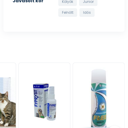
Javasolt kor
Kölyök
Junior
Felnőtt
Idős