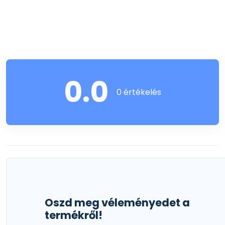
0.0
0 értékelés
Oszd meg véleményedet a
termékről!