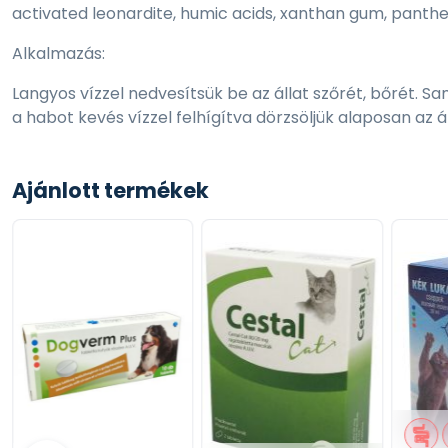
activated leonardite, humic acids, xanthan gum, pantheno
Alkalmazás:
Langyos vízzel nedvesítsük be az állat szőrét, bőrét.
a habot kevés vízzel felhígítva dörzsöljük alaposan az 
majd nagyon alaposan öblítsük ki a sampont a bundábó
Figyelmeztetések:
Ajánlott termékek
Nem alkalmazható az összetevőkkel szembeni ismert t
Ügyelni kell rá, hogy a termék ne kerüljön az állat sze
vízzel alaposan ki kell öblíteni. A termék csak előírás sz