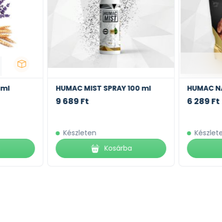
 ml
HUMAC MIST SPRAY 100 ml
HUMAC NA
9 689 Ft
6 289 Ft
Készleten
Készlet
a
Kosárba