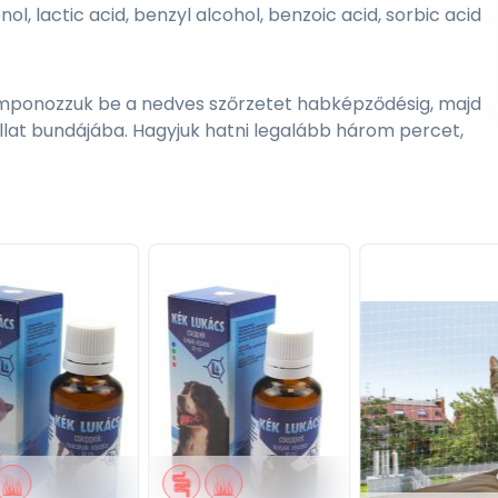
l, lactic acid, benzyl alcohol, benzoic acid, sorbic acid
 Samponozzuk be a nedves szőrzetet habképződésig, majd
állat bundájába. Hagyjuk hatni legalább három percet,
l.
úlérzékenység esetén. Sérült bőrön nem alkalmazható!
mébe, fülébe vagy szájába. Szembe kerülés esetén bő
erint, külsőleg használható.