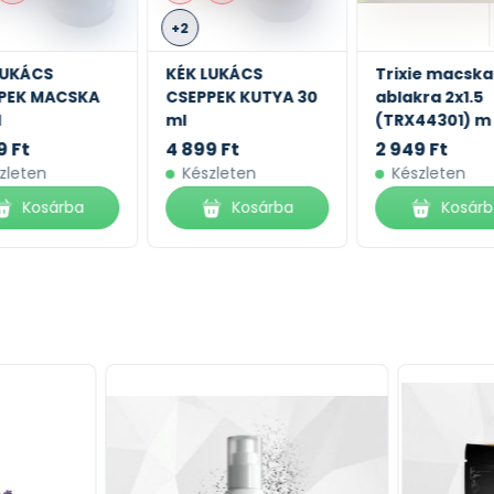
+2
LUKÁCS
KÉK LUKÁCS
Trixie macska
PEK MACSKA
CSEPPEK KUTYA 30
ablakra 2x1.5
l
ml
(TRX44301) m
9 Ft
4 899 Ft
2 949 Ft
zleten
Készleten
Készleten
Kosárba
Kosárba
Kosár