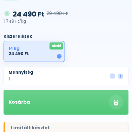
24 490 Ft
29 490 Ft
1 749 Ft/kg
Kiszerelések
akció
14 kg
24 490 Ft
1
Mennyiség
Kosárba
Limitált készlet