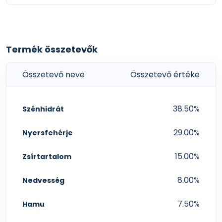
Termék összetevők
Összetevő neve
Összetevő értéke
38.50%
Szénhidrát
29.00%
Nyersfehérje
15.00%
Zsírtartalom
8.00%
Nedvesség
7.50%
Hamu