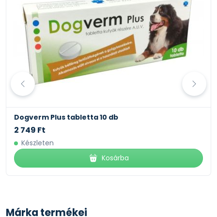
tenni kutyája életét.
Dogverm Plus tabletta 10 db
2 749 Ft
Készleten
Kosárba
Márka termékei