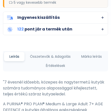
5 vagy kevesebb termék
Ingyenes kiszállítás
122
pont jár a termék után
Leírás
Összetevők & Adagolás
Márka leírás
Értékelések
"7 évesnél idősebb, közepes és nagytermetű kutyák
számára tudományos alapossággal kifejlesztett,
teljes értékű száraz kutyaeledel.
A PURINA® PRO PLAN® Medium & Large Adult 7+ AGE
DEFENCE a kutyája általános egészségének