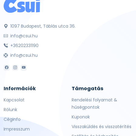
1097 Budapest, Táblás utca 36.
info@csui.hu
+36202331190
info@csui.hu
Információk
Támogatás
Kapcsolat
Rendelési folyamat &
hűségpontok
Rólunk
Kuponok
Céginfo
Visszaküldés és visszatérítés
Impresszum