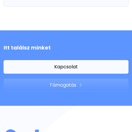
Itt találsz minket
Kapcsolat
Támogatás