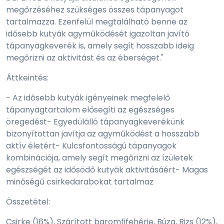
megőrzéséhez szükséges összes tápanyagot
tartalmazza. Ezenfelül megtalálható benne az
idősebb kutyák agyműködését igazoltan javító
tápanyagkeverék is, amely segít hosszabb ideig
megőrizni az aktivitást és az éberséget."
Áttkeintés:
- Az idősebb kutyák igényeinek megfelelő
tápanyagtartalom elősegíti az egészséges
öregedést- Egyedülálló tápanyagkeverékünk
bizonyítottan javítja az agyműködést a hosszabb
aktív életért- Kulcsfontosságú tápanyagok
kombinációja, amely segít megőrizni az ízületek
egészségét az idősödő kutyák aktivitásáért- Magas
minőségű csirkedarabokat tartalmaz
Összetétel:
Csirke (16%), Szárított baromfifehérje, Búza, Rizs (12%),