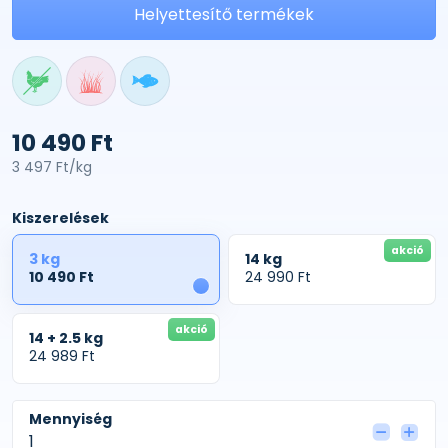
Helyettesítő termékek
10 490 Ft
3 497 Ft/kg
Kiszerelések
akció
3 kg
14 kg
10 490 Ft
24 990 Ft
1
akció
14 + 2.5 kg
24 989 Ft
Mennyiség