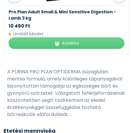
Pro Plan Adult Small & Mini Sensitive Digestion -
Lamb 3 kg
10 490 Ft
Limitált készlet
Kosárba
A PURINA PRO PLAN OPTIDERMA búzaglutén
mentes formula, amely különleges tápanyagaival
bizonyítottan támogatja az egészséges bőrt és
gyönyörű szőrzetet. Válogatott fehérjeforrásainak
köszönhetően segít csökkenteni az eledel
érzékenységgel összefüggésbe hozható
bőrreakciók előfordulását.
Etetési mennyiség