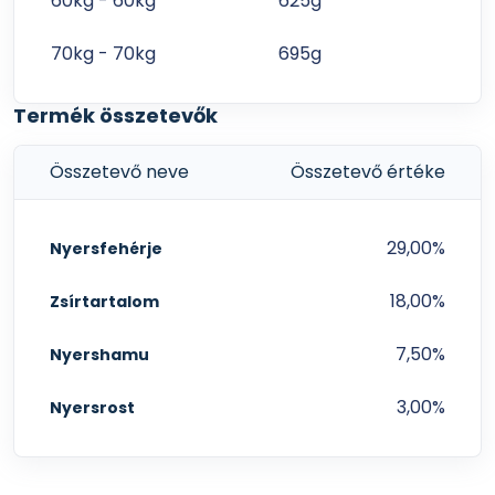
60kg - 60kg
625g
70kg - 70kg
695g
Termék összetevők
Összetevő neve
Összetevő értéke
29,00%
Nyersfehérje
18,00%
Zsírtartalom
7,50%
Nyershamu
3,00%
Nyersrost