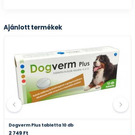
változtathatja. Mindig tegyen friss, tiszta vizet az
eledel mellé! Kutyája egészségének megőrzése
érdekében keresse fel rendszeresen állatorvosát!
Ajánlott termékek
Dogverm Plus tabletta 10 db
2 749 Ft