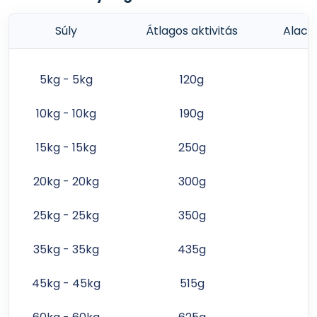
Súly
Átlagos aktivitás
Alacso
5kg - 5kg
120g
10kg - 10kg
190g
15kg - 15kg
250g
20kg - 20kg
300g
25kg - 25kg
350g
35kg - 35kg
435g
45kg - 45kg
515g