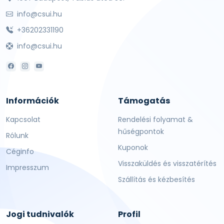
info@csui.hu
+36202331190
info@csui.hu
Információk
Támogatás
Kapcsolat
Rendelési folyamat &
hűségpontok
Rólunk
Kuponok
Céginfo
Visszaküldés és visszatérítés
Impresszum
Szállítás és kézbesítés
Jogi tudnivalók
Profil