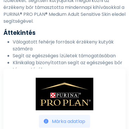
ízületeket. Segítsen kutyájának megbirkózni az
érzékeny bőr támasztotta mindennapi kihívásokkal a
PURINA® PRO PLAN® Medium Adult Sensitive Skin eledel
segítségével.
Áttekintés
Válogatott fehérje források érzékeny kutyák
számára
Segít az egészséges ízületek támogatásában
Klinikailag bizonyítottan segít az egészséges bőr
támogatásában
Lazacból származó magas minőségű fehérjét
tartalmaz
Összetétel
Lazac* (17%), Rizs* (14%), Szárított lazacfehérje*,
Kukoricaglutén-liszt*, Állati eredetű zsiradék,
Kukorica*, Szójaliszt*, Kukoricadara*, Szárított
Márka adatlap
cukorrépa-apríték*, Kukoricakeményítő,