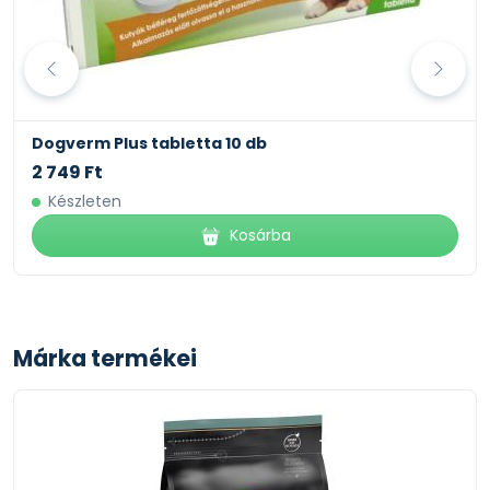
fejlődés érdekében ügyeljen arra, hogy kutyája a
növekedés során folyamatosan megőrizze ideális
testsúlyát. A napi etetési mennyiséget a kölyökkutya
aktivitási szintjétől, fizikai kondíciójától és egyéni
igényeitől függően módosíthatja. Mindig tegyen friss,
Dogverm Plus tabletta 10 db
tiszta vizet az eledel mellé! Kutyája egészségének
megőrzése érdekében keresse fel rendszeresen
2 749 Ft
állatorvosát.
Készleten
Kosárba
Márka termékei