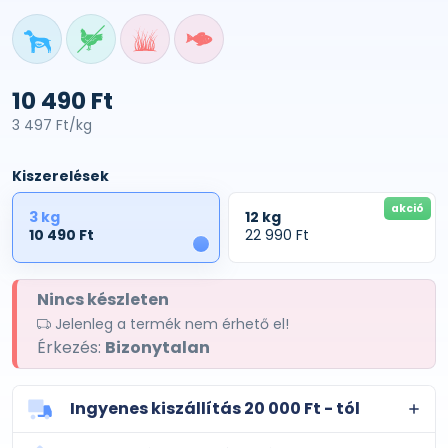
10 490 Ft
3 497 Ft/kg
Kiszerelések
akció
3 kg
12 kg
10 490 Ft
22 990 Ft
1
Nincs készleten
Jelenleg a termék nem érhető el!
Érkezés:
Bizonytalan
Ingyenes kiszállítás 20 000 Ft - tól