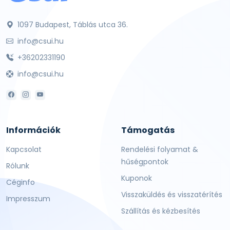
1097 Budapest, Táblás utca 36.
info@csui.hu
+36202331190
info@csui.hu
Információk
Támogatás
Kapcsolat
Rendelési folyamat &
hűségpontok
Rólunk
Kuponok
Céginfo
Visszaküldés és visszatérítés
Impresszum
Szállítás és kézbesítés