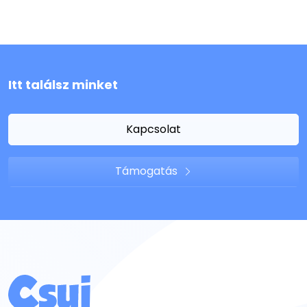
Itt találsz minket
Kapcsolat
Támogatás