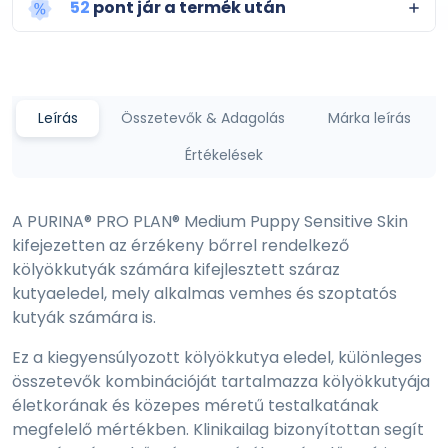
52
pont jár a termék után
Leírás
Összetevők & Adagolás
Márka leírás
Értékelések
A PURINA® PRO PLAN® Medium Puppy Sensitive Skin
kifejezetten az érzékeny bőrrel rendelkező
kölyökkutyák számára kifejlesztett száraz
kutyaeledel, mely alkalmas vemhes és szoptatós
kutyák számára is.
Ez a kiegyensúlyozott kölyökkutya eledel, különleges
összetevők kombinációját tartalmazza kölyökkutyája
életkorának és közepes méretű testalkatának
megfelelő mértékben. Klinikailag bizonyítottan segít