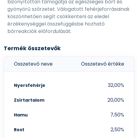
bizonyítottan támogatja az egészséges bőrt és
gyönyörű szőrzetet. Válogatott fehérjeforrásainak
köszönhetően segít csökkenteni az eledel
érzékenységgel összefüggésbe hozható
bőrreakciók előfordulását.
Termék összetevők
Összetevő neve
Összetevő értéke
32,00%
Nyersfehérje
20,00%
Zsírtartalom
7,50%
Hamu
2,50%
Rost