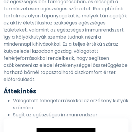
az egészséges bőr támogatásában, és elősegíti a
természetesen egészséges szőrzetet. Receptúránk
tartalmaz olyan tápanyagokat is, melyek támogatják
az aktív életstílushoz szükséges egészséges
ízületeket, valamint az egészséges immunrendszert,
így a kölyökkutyák szembe tudnak nézni a
mindennapi kihívásokkal. Ez a teljes értékű száraz
kutyaeledel lazacban gazdag, válogatott
fehérjeforrásokkal rendelkezik, hogy segítsen
csökkenteni az eledel érzékenységgel összefüggésbe
hozható bőrnél tapasztalható diszkomfort érzet
előfordulását.
Áttekintés
Válogatott fehérjeforrásokkal az érzékeny kutyák
számára
Segít az egészséges immunrendszer
támogatásában
Kölyökkutyák aktív életmódjához szükséges