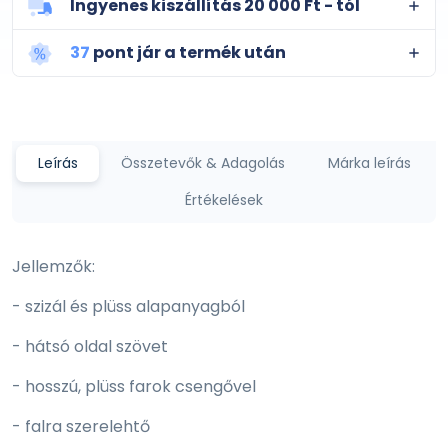
Ingyenes kiszállítás 20 000 Ft - tól
37
pont jár a termék után
Leírás
Összetevők & Adagolás
Márka leírás
Értékelések
Jellemzők:
- szizál és plüss alapanyagból
- hátsó oldal szövet
- hosszú, plüss farok csengővel
- falra szerelehtő