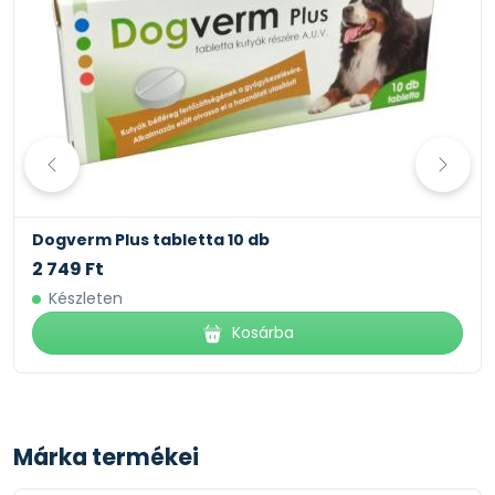
Dogverm Plus tabletta 10 db
2 749 Ft
Készleten
Kosárba
Márka termékei