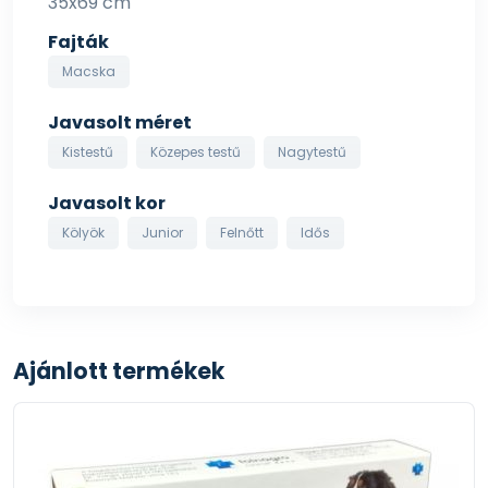
35x69 cm
Fajták
Macska
Javasolt méret
Kistestű
Közepes testű
Nagytestű
Javasolt kor
Kölyök
Junior
Felnőtt
Idős
Ajánlott termékek