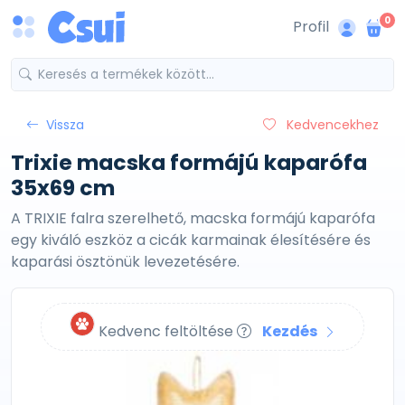
0
Profil
Vissza
Kedvencekhez
Trixie macska formájú kaparófa
35x69 cm
A TRIXIE falra szerelhető, macska formájú kaparófa
egy kiváló eszköz a cicák karmainak élesítésére és
kaparási ösztönük levezetésére.
Kedvenc feltöltése
Kezdés