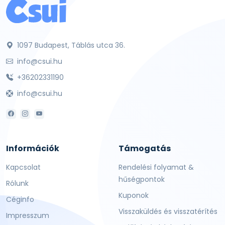
1097 Budapest, Táblás utca 36.
info@csui.hu
+36202331190
info@csui.hu
Információk
Támogatás
Kapcsolat
Rendelési folyamat &
hűségpontok
Rólunk
Kuponok
Céginfo
Visszaküldés és visszatérítés
Impresszum