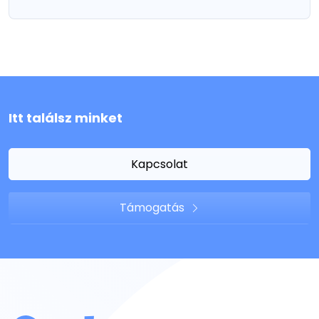
Itt találsz minket
Kapcsolat
Támogatás