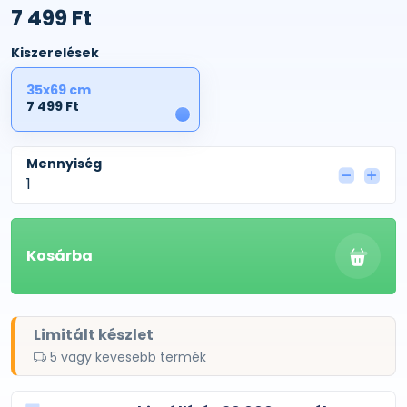
7 499 Ft
Kiszerelések
35x69 cm
7 499 Ft
1
Mennyiség
Kosárba
Limitált készlet
5 vagy kevesebb termék