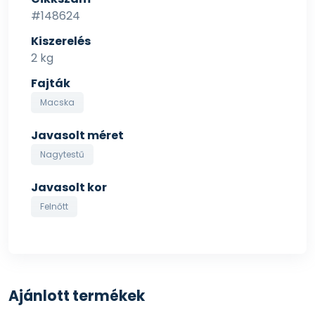
#148624
Nyersfehérje 33,00%; nyerszsír 21,50%; nyersrost 1,70%;
Kiszerelés
nyershamu 7,30%; kalcium 1,00%; foszfor 0,90%;
2 kg
nátrium 0,50%; kálium 0,90%; magnézium 0,09%;
Omega-6 zsírsavak 3,50%; Omega-3 zsírsavak 0,65%;
Fajták
EPA 0,15%; DHA 0,30%.
Macska
Javasolt méret
Nagytestű
Javasolt kor
Felnőtt
Ajánlott termékek