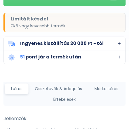
Limitált készlet
5 vagy kevesebb termék
Ingyenes kiszállítás 20 000 Ft - tól
51
pont jár a termék után
Leírás
Összetevők & Adagolás
Márka leírás
Értékelések
Jellemzők: