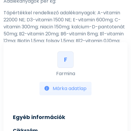
Adalékanyagok per kg:
Tápértékkel rendelkező adalékanyagok: A-vitamin
22000 NE; D3-vitamin 1500 NE; E-vitamin 600mg; C-
vitamin 300mg; niacin 150mg; kalcium-D-pantotenát
50mg; B2-vitamin 20mg; B6-vitamin 8mg; B1-vitamin
12mg; Biotin 1,5mg; folsav 1,5mg; B12-vitamin 0,10mg;
kolin-klorid 3000mg; béta-karotin 1,5mg; cink
(metionin-hidroxi-analóg cinkkelátja): 130,5mg;
F
mangán (metionin-hidroxi-analóg mangánkelátja):
65,5mg; vas [glicin-hidrát vas(II)-kelátja]: 43,1mg; réz
Farmina
(metionin-hidroxianalóg rézkelátja): 10,8mg; szelén
(szeléntartalmú inaktivált élesztő): 0,13200mg; jod
Márka adatlap
(vízmentes kalciumjodát): 1.56mg; DL-metionin, ipari
tisztaságú 7000mg; taurin 2500mg; L-karnitin 500mg.
Technológiai adalékanyagok: mikrokristályos cellulóz.
Antioxidánsok: növényi olajokból származó tokoferol
Egyéb információk
kivonatok 10mg.
Analitikai összetevők:
Cikkszám