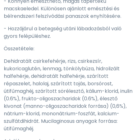
- Könnyen emészthető, magas tápértékű
macskaeledel. Különösen ajánlott emésztési és
bélrendszeri felszívódási panaszok enyhítésére.
- Hozzájárul a betegség utáni lábadozásból való
gyors felépüléshez.
Összetétele:
Dehidratált csirkefehérje, rizs, csirkezsír,
kukoricaglutén, lenmag, tönkölybúza, hidrolizált
halfehérje, dehidratált halfehérje, szárított
répaszelet, halolaj, szárított tojás, borsórost,
útifűmaghéj, szárított sörélesztő, kálium-klorid, inulin
(0.6%), frukto-oligoszacharidok (0.6%), élesztő
kivonat (manno-oligoszacharidok forrása) (0,6%),
nátrium-klorid, mononátrium-foszfát, kalcium-
szulfátdihidrát. Mucilaginosus anyagok forrása:
útifűmaghéj.