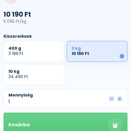
10 190 Ft
5 095 Ft/kg
Kiszerelések
400 g
2 kg
3 199 Ft
10 190 Ft
1
10 kg
34 490 Ft
Mennyiség
Kosárba