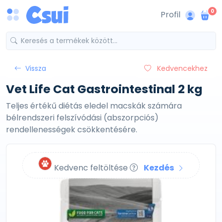
0
Profil
Vissza
Kedvencekhez
Vet Life Cat Gastrointestinal 2 kg
Teljes értékű diétás eledel macskák számára
bélrendszeri felszívódási (abszorpciós)
rendellenességek csökkentésére.
Kedvenc feltöltése
Kezdés