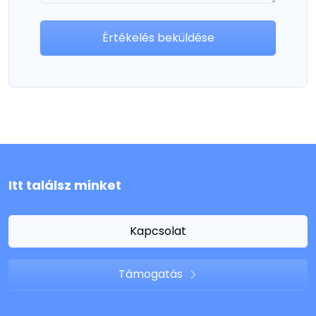
Értékelés beküldése
Itt találsz minket
Kapcsolat
Támogatás