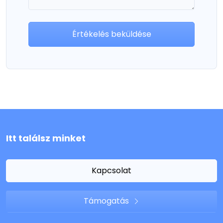
Értékelés beküldése
Itt találsz minket
Kapcsolat
Támogatás