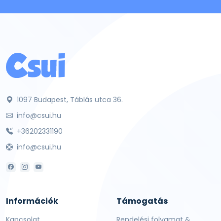
1097 Budapest, Táblás utca 36.
info@csui.hu
+36202331190
info@csui.hu
Információk
Támogatás
Kapcsolat
Rendelési folyamat &