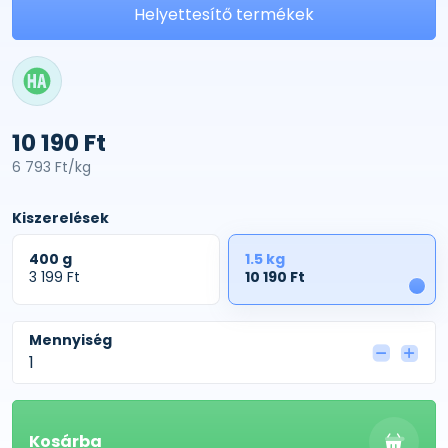
Helyettesítő termékek
10 190 Ft
6 793 Ft/kg
Kiszerelések
400 g
1.5 kg
3 199 Ft
10 190 Ft
1
Mennyiség
Kosárba