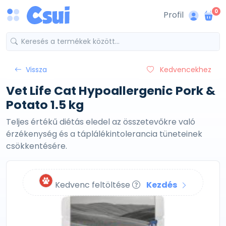
0
Profil
Vissza
Kedvencekhez
Vet Life Cat Hypoallergenic Pork &
Potato 1.5 kg
Teljes értékű diétás eledel az összetevőkre való
érzékenység és a táplálékintolerancia tüneteinek
csökkentésére.
Kedvenc feltöltése
Kezdés