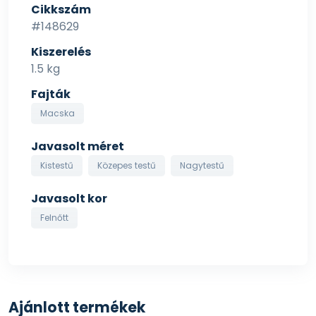
mikrokristályos cellulóz. Antioxidánsok: növényi
Cikkszám
olajokból származó tokoferol kivonatok 10 mg.
#148629
Energia érték: M.E. (CEN) 3687kcal/kg - 15.42MJ/kg.
Kiszerelés
1.5 kg
Fajták
Macska
Javasolt méret
Kistestű
Közepes testű
Nagytestű
Javasolt kor
Felnőtt
Ajánlott termékek