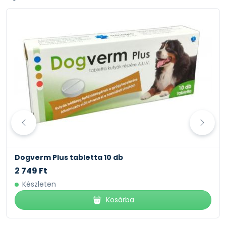
Dogverm Plus tabletta 10 db
2 749 Ft
Készleten
Kosárba