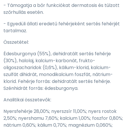
- Támogatja a bőr funkciókat dermatosis és túlzott
szőrhullás esetén.
- Egyedüli állati eredetű fehérjeként sertés fehérjét
tartalmaz.
Összetétel:
Édesburgonya (55%), dehidratált sertés fehérje
(30%), halolaj, kalcium-karbonát, frukto-
oligoszacharidok (0,6%), kálium-klorid, kalcium-
szulfát dihidrát, monodikalcium foszfát, nátrium-
klorid. Fehérje forrás: dehidratált sertés fehérje.
Szénhidrát forrás: édesburgonya.
Analitikai összetevők:
Nyersfehérje 28,00%; nyerszsír 11,00%; nyers rostok
2,50%; nyershamu 7,60%; kalcium 1,00%; foszfor 0,80%;
nátrium 0,60%; kálium 0,70%; magnézium 0,060%;