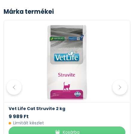
Márka termékei
Vet Life Cat Struvite 2 kg
9 989 Ft
Limitált készlet
Kosárba