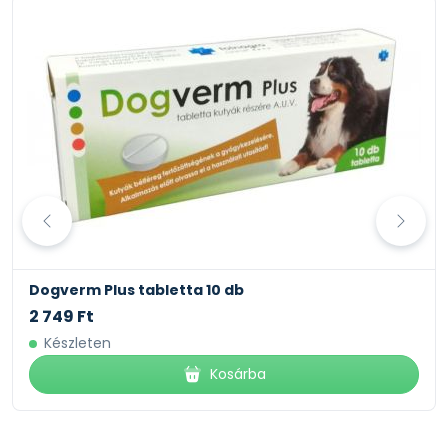
Dogverm Plus tabletta 10 db
2 749 Ft
Készleten
Kosárba