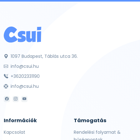
1097 Budapest, Táblás utca 36.
info@csui.hu
+36202331190
info@csui.hu
Információk
Támogatás
Kapcsolat
Rendelési folyamat &
hűségpontok