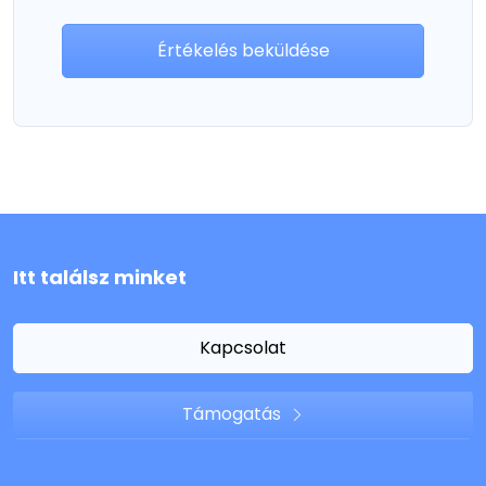
Értékelés beküldése
Itt találsz minket
Kapcsolat
Támogatás