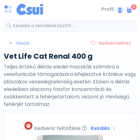
0
Profil
Vissza
Kedvencekhez
Vet Life Cat Renal 400 g
Teljes értékű diétás eledel macskák számára a
vesefunkciók támogatására kifejlesztve krónikus vagy
időszakos veseelégtelenség esetén. Ebben a diétás
eledelben alacsony foszfor koncentráció és
csökkentett a fehérjetartalom, viszont jó minőségű
fehérjét tartalmaz.
Kedvenc feltöltése
Kezdés