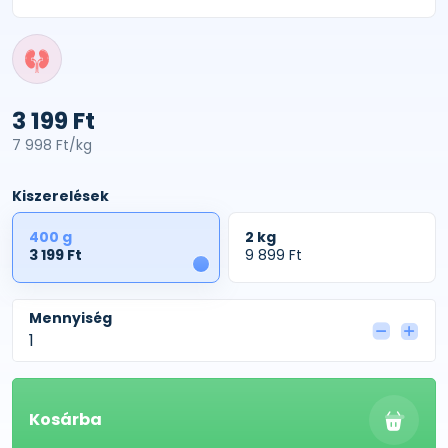
3 199 Ft
7 998 Ft/kg
Kiszerelések
400 g
2 kg
3 199 Ft
9 899 Ft
1
Mennyiség
Kosárba