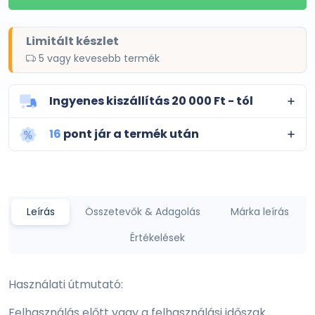
Limitált készlet
5 vagy kevesebb termék
Ingyenes kiszállítás 20 000 Ft - tól
16
pont jár a termék után
Leírás
Összetevők & Adagolás
Márka leírás
Értékelések
Használati útmutató:
Felhasználás előtt vagy a felhasználási időszak