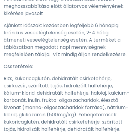
meghosszabbítása előtt állatorvos véleményének
kikérése javasolt
Ajánlott időszak: kezdetben legfeljebb 6 hónapig
krónikus veseelégtelenség esetén; 2-4 hétig
átmeneti veseelégtelenség esetén. A terméket a
táblázatban megadott napi mennyiségnek
megfelelően tálalja. Víz mindig álljon rendelkezésre.
Összetétele:
Rizs, kukoricaglutén, dehidratált csirkefehérje,
csirkezsír, szárított tojás, hidrolizált halfehérje,
kálium-klorid, dehidratált halfehérje, halolaj, kalcium-
karbonát, inulin, frukto-oligoszacharidok, élesztő
kivonat (manno-oligoszacharidok forrása), nátrium-
klorid, glükozamin (500mg/kg). Fehérjeforrások:
kukoricaglutén, dehidratált csirkefehérje, szárított
tojás, hidrolizált halfehérje, dehidratált halfehérje.