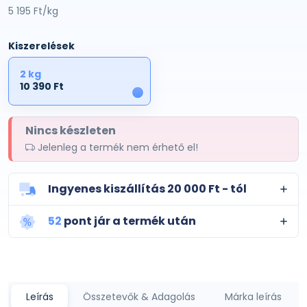
5 195 Ft/kg
Kiszerelések
2 kg
10 390 Ft
1
Nincs készleten
Jelenleg a termék nem érhető el!
Ingyenes kiszállítás 20 000 Ft - tól
52
pont jár a termék után
Leírás
Összetevők & Adagolás
Márka leírás