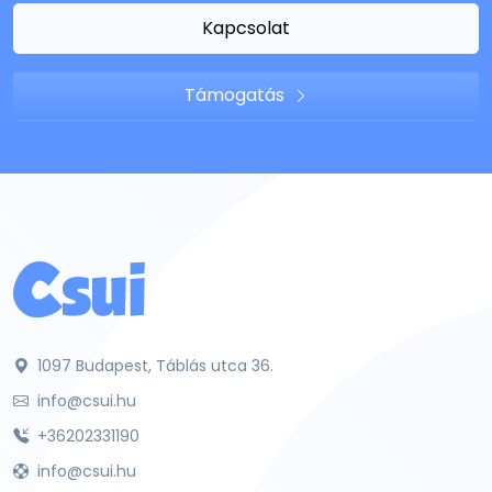
Kapcsolat
Támogatás
1097 Budapest, Táblás utca 36.
info@csui.hu
+36202331190
info@csui.hu