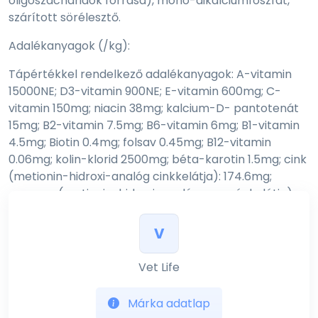
oligoszacharidok forrása), mono-dikalciumfoszfát,
szárított sörélesztő.
Adalékanyagok (/kg):
Tápértékkel rendelkező adalékanyagok: A-vitamin
15000NE; D3-vitamin 900NE; E-vitamin 600mg; C-
vitamin 150mg; niacin 38mg; kalcium-D- pantotenát
15mg; B2-vitamin 7.5mg; B6-vitamin 6mg; B1-vitamin
4.5mg; Biotin 0.4mg; folsav 0.45mg; B12-vitamin
0.06mg; kolin-klorid 2500mg; béta-karotin 1.5mg; cink
(metionin-hidroxi-analóg cinkkelátja): 174.6mg;
mangan (metionin-hidroxi-analóg mangánkelátja):
68mg; vas (glicin-hidrát vas (II)-kelátja): 43.1mg; réz
(metionin-hidroxi-analóg rézkelátja): 2.4mg; szelén
V
(szeléntartalmú inaktivált élesztő): 0.14960mg; jód
(vízmentes kalcium-jodát): 1.56mg; DL-metionin, ipari
Vet Life
tisztaságú 5000mg; L-lizin-monohidroklorid, ipari
tisztaságú 4500mg; taurin 2500mg; L-karnitin 450mg.
Márka adatlap
Érzékszervi tulajdonságokat javító adalékanyagok: