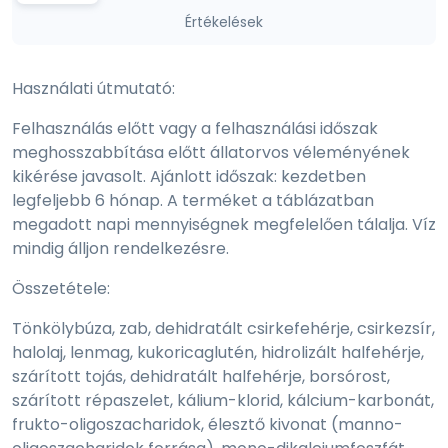
Értékelések
Használati útmutató:
Felhasználás előtt vagy a felhasználási időszak
meghosszabbítása előtt állatorvos véleményének
kikérése javasolt. Ajánlott időszak: kezdetben
legfeljebb 6 hónap. A terméket a táblázatban
megadott napi mennyiségnek megfelelően tálalja. Víz
mindig álljon rendelkezésre.
Összetétele:
Tönkölybúza, zab, dehidratált csirkefehérje, csirkezsír,
halolaj, lenmag, kukoricaglutén, hidrolizált halfehérje,
szárított tojás, dehidratált halfehérje, borsórost,
szárított répaszelet, kálium-klorid, kálcium-karbonát,
frukto-oligoszacharidok, élesztő kivonat (manno-