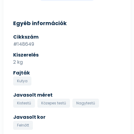
zöld tea kivonat 100mg. Antioxidánsok: növényi
olajokból származó tokoferol kivonatok 10 mg.
Egyéb információk
Analitikai összetevők:
Nyersfehérje 24.00%; nyerszsír 18.00%; nyersrost
Cikkszám
3.40%; nyershamu 6.90%; kalcium 0.75%; foszfor 0.55%;
#148649
nátrium 0.15%; kálium 0.70%; magnézium 0.10%;
Kiszerelés
Omega-3 zsírsavak 1.20%; Omega-6 zsírsavak 3.80%;
2 kg
EPA 0.25%; DHA 0.30%.
Fajták
Kutya
Javasolt méret
Kistestű
Közepes testű
Nagytestű
Javasolt kor
Felnőtt