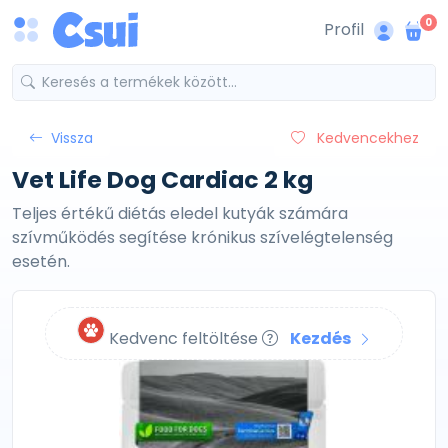
0
Profil
Vissza
Kedvencekhez
Vet Life Dog Cardiac 2 kg
Teljes értékű diétás eledel kutyák számára
szívműködés segítése krónikus szívelégtelenség
esetén.
Kedvenc feltöltése
Kezdés