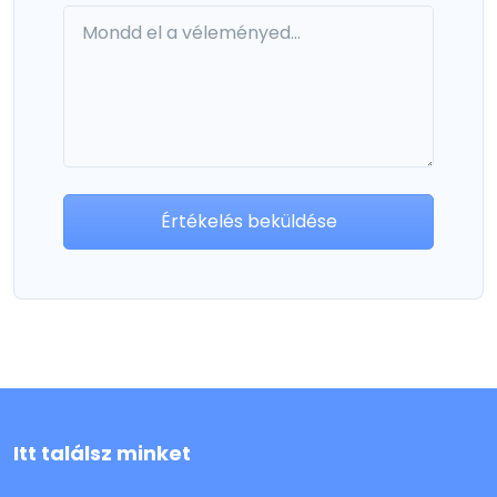
Értékelés beküldése
Itt találsz minket