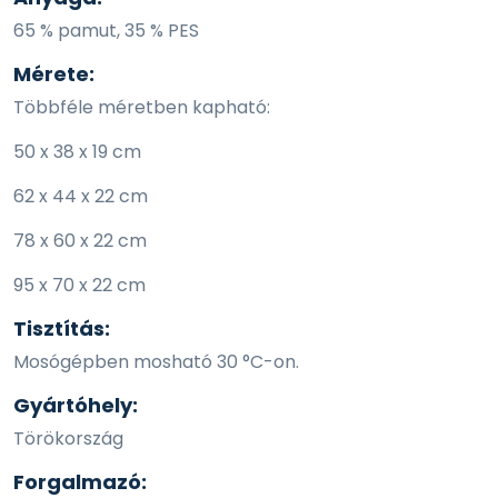
65 % pamut, 35 % PES
Mérete:
Többféle méretben kapható:
50 x 38 x 19 cm
62 x 44 x 22 cm
78 x 60 x 22 cm
95 x 70 x 22 cm
Tisztítás:
Mosógépben mosható 30 °C-on.
Gyártóhely:
Törökország
Forgalmazó: