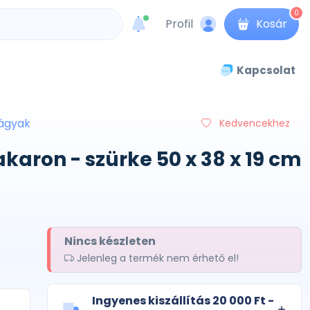
0
Profil
Kosár
unread messages
Kapcsolat
ágyak
Kedvencekhez
aron - szürke 50 x 38 x 19 cm
Nincs készleten
Jelenleg a termék nem érhető el!
Ingyenes kiszállítás 20 000 Ft -