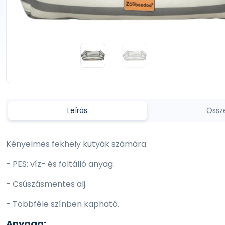
Leírás
Össz
Kényelmes fekhely kutyák számára
- PES: víz- és foltálló anyag.
- Csúszásmentes alj.
- Többféle színben kapható.
Anyaga: