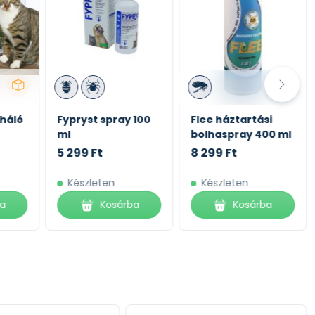
háló
Fypryst spray 100
Flee háztartási
ml
bolhaspray 400 ml
5 299 Ft
8 299 Ft
Készleten
Készleten
ba
Kosárba
Kosárba