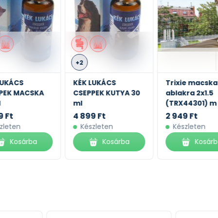
+2
LUKÁCS
KÉK LUKÁCS
Trixie macska
PEK MACSKA
CSEPPEK KUTYA 30
ablakra 2x1.5
l
ml
(TRX44301) m
9 Ft
4 899 Ft
2 949 Ft
zleten
Készleten
Készleten
Kosárba
Kosárba
Kosár