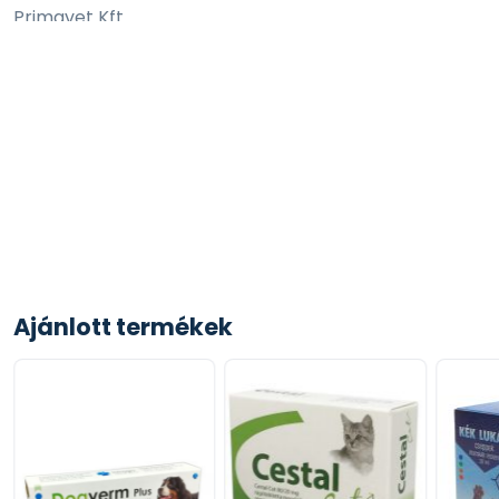
Primavet Kft.
7100 Szekszárd, Rákóczi utca 142-146.;
info@primavet.hu
Ajánlott termékek