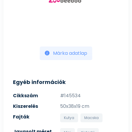
Márka adatlap
Egyéb információk
Cikkszám
#145534
Kiszerelés
50x38x19 cm
Fajták
Kutya
Macska
Javasolt méret