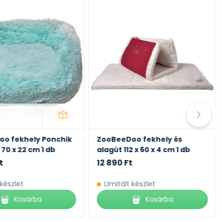
o fekhely Ponchik
ZooBeeDoo fekhely és
 70 x 22 cm 1 db
alagút 112 x 60 x 4 cm 1 db
t
12 890 Ft
 készlet
Limitált készlet
Kosárba
Kosárba