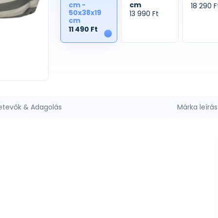
cm -
cm
18 290 F
50x38x19
13 990 Ft
cm
11 490 Ft
1
etevők & Adagolás
Márka leírás