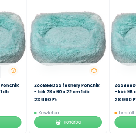
 Ponchik
ZooBeeDoo fekhely Ponchik
ZooBeeDo
 1 db
- kék 78 x 60 x 22 cm 1 db
- kék 95 x
23 990 Ft
28 990 F
Készleten
Limitált
a
Kosárba