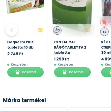
+2
Dogverm Plus
CESTAL CAT
KÉK 
tabletta 10 db
RÁGÓTABLETTA 2
CSEP
tabletta
30 m
2 749 Ft
1 299 Ft
4 89
Készleten
Készleten
Kés
Kosárba
Kosárba
Márka termékei