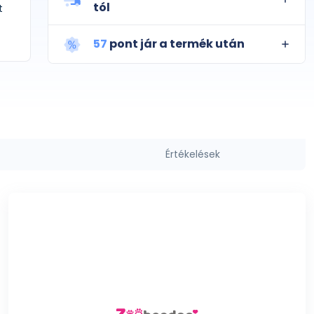
tól
t
57
pont jár a termék után
Értékelések