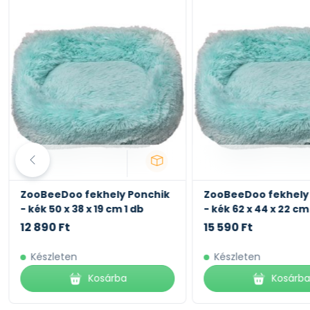
ZooBeeDoo fekhely Ponchik
ZooBeeDoo fekhely
- kék 50 x 38 x 19 cm 1 db
- kék 62 x 44 x 22 cm
12 890 Ft
15 590 Ft
Készleten
Készleten
Kosárba
Kosárb