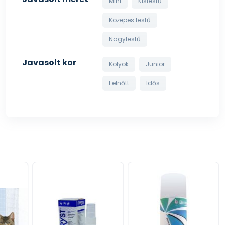
Mini
Kistestű
Közepes testű
Nagytestű
Javasolt kor
Kölyök
Junior
Felnőtt
Idős