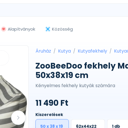
Alapítványok
Közösség
Áruház
Kutya
Kutyafekhely
Kutya
ZooBeeDoo fekhely Mak
50x38x19 cm
Kényelmes fekhely kutyák számára
11 490 Ft
Kiszerelések
50 x 38 x 19
62x44x22
1 db