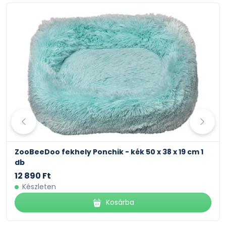
ZooBeeDoo fekhely Ponchik - kék 50 x 38 x 19 cm 1
db
12 890 Ft
Készleten
Kosárba