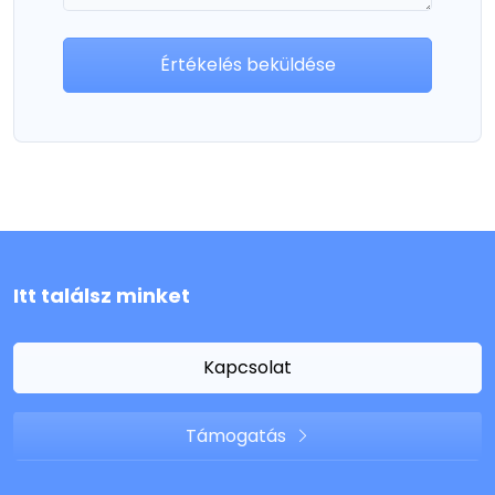
Értékelés beküldése
Itt találsz minket
Kapcsolat
Támogatás