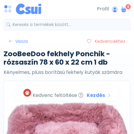
0
Profil
Vissza
Kedvencekhez
ZooBeeDoo fekhely Ponchik -
rózsaszín 78 x 60 x 22 cm 1 db
Kényelmes, plüss borítású fekhely kutyák számára
Kedvenc feltöltése
Kezdés