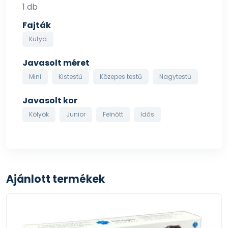
1 db
Fajták
Kutya
Javasolt méret
Mini
Kistestű
Közepes testű
Nagytestű
Javasolt kor
Kölyök
Junior
Felnőtt
Idős
Ajánlott termékek