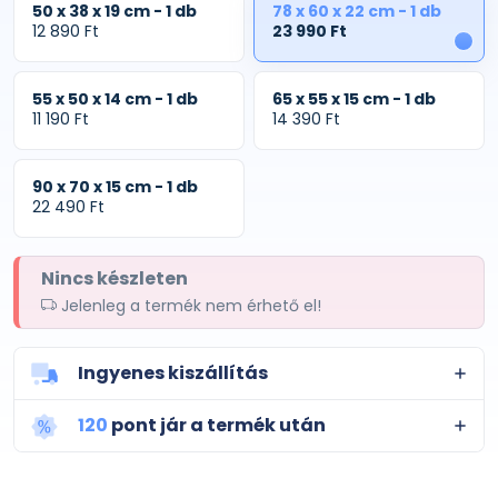
50 x 38 x 19 cm - 1 db
78 x 60 x 22 cm - 1 db
12 890 Ft
23 990 Ft
1
55 x 50 x 14 cm - 1 db
65 x 55 x 15 cm - 1 db
11 190 Ft
14 390 Ft
90 x 70 x 15 cm - 1 db
22 490 Ft
Nincs készleten
Jelenleg a termék nem érhető el!
Ingyenes kiszállítás
120
pont jár a termék után