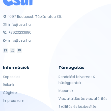
1097 Budapest, Táblás utca 36.
info@csui.hu
+36202331190
info@csui.hu
Információk
Támogatás
Kapcsolat
Rendelési folyamat &
hűségpontok
Rólunk
Kuponok
Céginfo
Visszaküldés és visszatérítés
Impresszum
Szállítás és kézbesítés