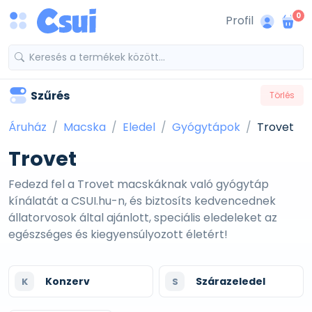
0
Profil
Szűrés
Törlés
Áruház
Macska
Eledel
Gyógytápok
Trovet
Trovet
Fedezd fel a Trovet macskáknak való gyógytáp
kínálatát a CSUI.hu-n, és biztosíts kedvencednek
állatorvosok által ajánlott, speciális eledeleket az
egészséges és kiegyensúlyozott életért!
Konzerv
Szárazeledel
K
S