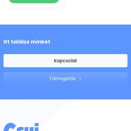
Itt találsz minket
Kapcsolat
Támogatás