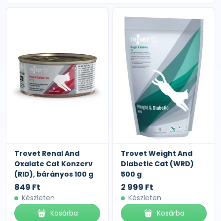
Trovet Renal And
Trovet Weight And
Oxalate Cat Konzerv
Diabetic Cat (WRD)
(RID), bárányos 100 g
500 g
849 Ft
2 999 Ft
Készleten
Készleten
Kosárba
Kosárba