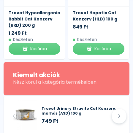
Trovet Hypoallergenic
Trovet Hepatic Cat
Rabbit Cat Konzerv
Konzerv (HLD) 100 g
(RRD) 200 g
849 Ft
1 249 Ft
Készleten
Készleten
Kosárba
Kosárba
Kiemelt akciók
Nézz körül a kategória termékeiben
Trovet Urinary Struvite Cat Konzerv,
marhás (ASD) 100 g
749 Ft