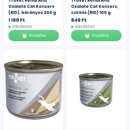
Trovet Renal And
Trovet Renal And
Oxalate Cat Konzerv
Oxalate Cat Konzerv,
(RID), bárányos 200 g
csirkés (RID) 100 g
1 199 Ft
849 Ft
Készleten
Készleten
Kosárba
Kosárba