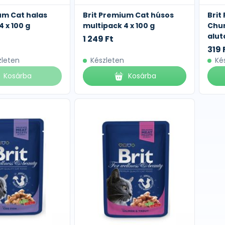
um Cat halas
Brit Premium Cat húsos
Brit
 x 100 g
multipack 4 x 100 g
Chun
alut
1 249 Ft
319 
zleten
Készleten
Ké
Kosárba
Kosárba