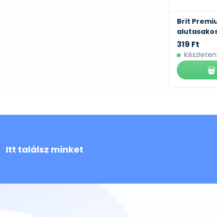
Brit Premi
alutasakos
319 Ft
Készleten
Itt találsz minket