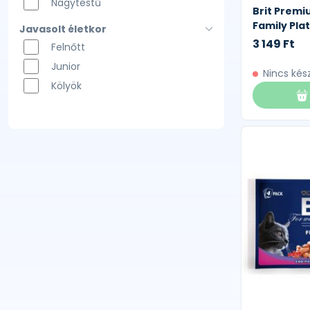
Nagytestű
Brit Premi
Family Plat
Javasolt életkor
3 149 Ft
Felnőtt
Junior
Nincs kés
Kölyök