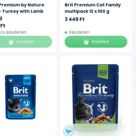
 Premium by Nature
Brit Premium Cat Family
- Turkey with Lamb
multipack 12 x 100 g
g
3 449 Ft
 Ft
ncs készleten
Készleten
Kosárba
Kosárba