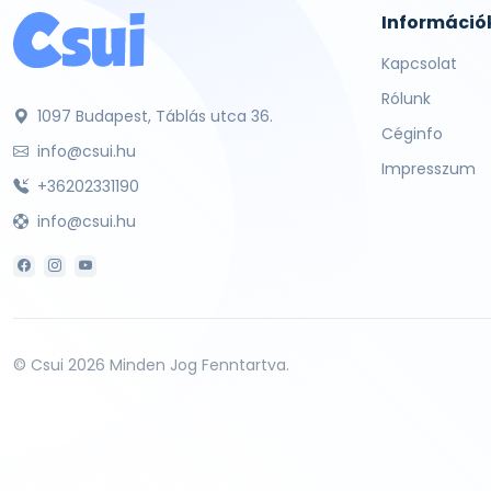
Információ
Kapcsolat
Rólunk
1097 Budapest, Táblás utca 36.
Céginfo
info@csui.hu
Impresszum
+36202331190
info@csui.hu
© Csui 2026 Minden Jog Fenntartva.