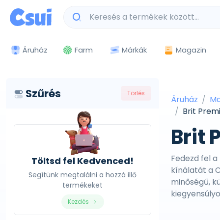
Márkák
Magazin
Áruház
Farm
Szűrés
Törlés
Áruház
Ma
Brit Pre
Brit
Fedezd fel 
Töltsd fel Kedvenced!
kínálatát a 
Segítünk megtalálni a hozzá illő
minőségű, k
termékeket
kiegyensúlyo
Kezdés