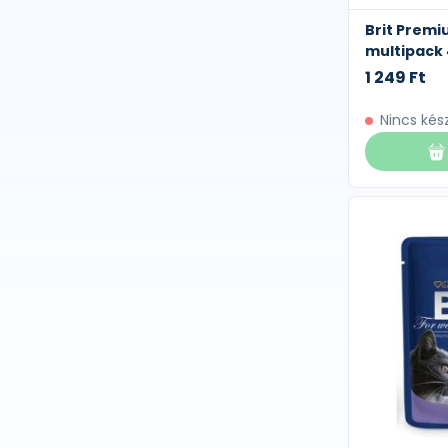
Brit Premi
multipack 4
1 249 Ft
Nincs kés