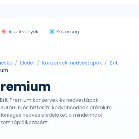
Alapítványok
Közösség
cska
Eledel
Konzervek, nedvestápok
Brit
mium
 Premium
a Brit Premium konzervek és nedvestápok
CSUI.hu-n, és biztosíts kedvencednek prémium
ülönleges nedves eledeleket a mindennapi
zott táplálkozásért!