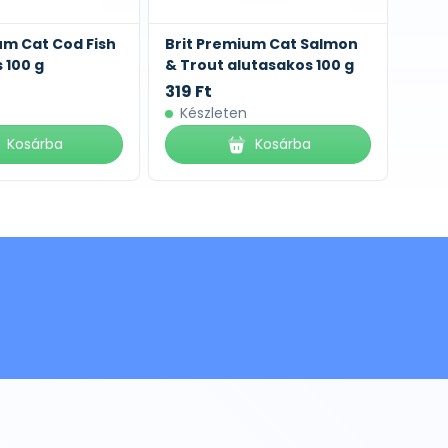
um Cat Cod Fish
Brit Premium Cat Salmon
 100 g
& Trout alutasakos 100 g
319 Ft
Készleten
Kosárba
Kosárba