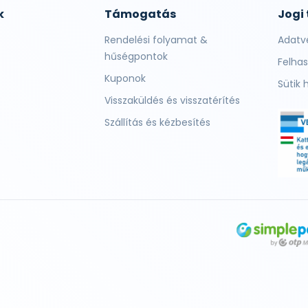
k
Támogatás
Jogi
Rendelési folyamat &
Adatv
hűségpontok
Felhas
Kuponok
Sütik 
Visszaküldés és visszatérítés
Szállítás és kézbesítés