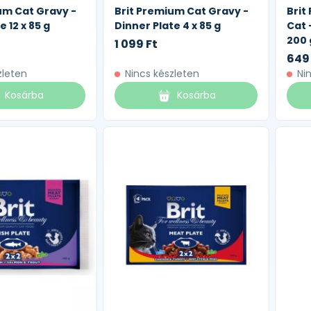
um Cat Gravy -
Brit Premium Cat Gravy -
Brit
e 12 x 85 g
Dinner Plate 4 x 85 g
Cat 
200 
1 099 Ft
649
zleten
Nincs készleten
Ni
Kosárba
Kosárba