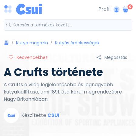
0
Profil
Kutya magazin
Kutyás érdekességek
Kedvencekhez
Megosztás
A Crufts története
A Crufts a világ legjelentősebb és legnagyobb
kutyakiállítása, ami 1891. óta kerül megrendezésre
Nagy Britanniában.
Készítette
CSUI