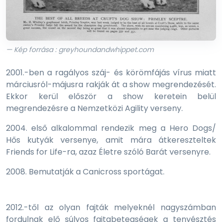
— Kép forrása : greyhoundandwhippet.com
2001.-ben a ragályos száj- és körömfájás vírus miatt
márciusról-májusra rakják át a show megrendezését.
Ekkor kerül először a show keretein belül
megrendezésre a Nemzetközi Agility verseny.
2004. első alkalommal rendezik meg a Hero Dogs/
Hős kutyák versenye, amit mára átkereszteltek
Friends for Life-ra, azaz Életre szóló Barát versenyre.
2008. Bemutatják a Canicross sportágat.
2012.-től az olyan fajták melyeknél nagyszámban
fordulnak elő súlyos fajtabetegségek a tenyésztés