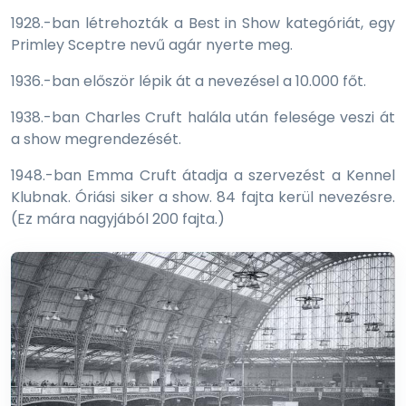
1928.-ban létrehozták a Best in Show kategóriát, egy
Primley Sceptre nevű agár nyerte meg.
1936.-ban először lépik át a nevezésel a 10.000 főt.
1938.-ban Charles Cruft halála után felesége veszi át
a show megrendezését.
1948.-ban Emma Cruft átadja a szervezést a Kennel
Klubnak. Óriási siker a show. 84 fajta kerül nevezésre.
(Ez mára nagyjából 200 fajta.)