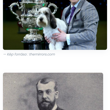
— Kép forrása : themirrors.com