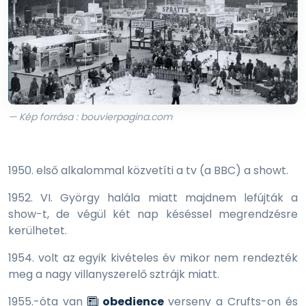
— Kép forrása : bouvierpagina.com
1950. első alkalommal közvetíti a tv (a BBC) a showt.
1952. VI. György halála miatt majdnem lefújták a
show-t, de végül két nap késéssel megrendzésre
kerülhetet.
1954. volt az egyik kivételes év mikor nem rendezték
meg a nagy villanyszerelő sztrájk miatt.
1955.-óta van
obedience
verseny a Crufts-on és