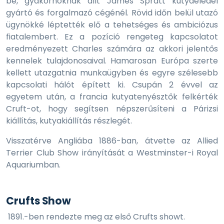
be, gyakornoknak állt James Spratt kutyaeledel
gyártó és forgalmazó cégénél. Rövid időn belül utazó
ügynökké léptették elő a tehetséges és ambiciózus
fiatalembert. Ez a pozíció rengeteg kapcsolatot
eredményezett Charles számára az akkori jelentős
kennelek tulajdonosaival. Hamarosan Európa szerte
kellett utazgatnia munkaügyben és egyre szélesebb
kapcsolati hálót épített ki. Csupán 2 évvel az
egyetem után, a francia kutyatenyésztők felkérték
Cruft-ot, hogy segítsen népszerűsíteni a Párizsi
kiállítás, kutyakiállítás részlegét.
Visszatérve Angliába 1886-ban, átvette az Allied
Terrier Club Show irányítását a Westminster-i Royal
Aquariumban.
Crufts Show
1891.-ben rendezte meg az első Crufts showt.