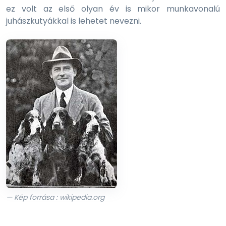
ez volt az első olyan év is mikor munkavonalú
juhászkutyákkal is lehetet nevezni.
— Kép forrása : wikipedia.org