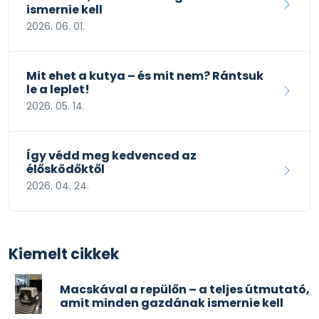
ismernie kell
2026. 06. 01.
Mit ehet a kutya – és mit nem? Rántsuk
le a leplet!
2026. 05. 14.
Így védd meg kedvenced az
élősködőktől
2026. 04. 24.
Kiemelt cikkek
Macskával a repülőn – a teljes útmutató,
amit minden gazdának ismernie kell