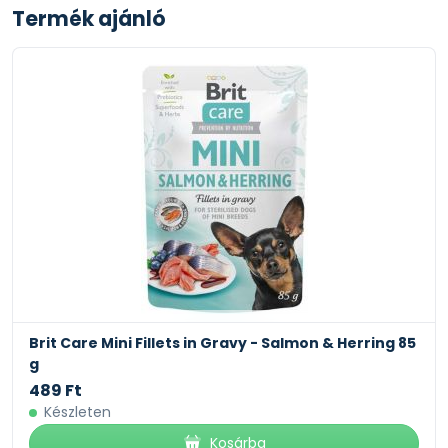
Termék ajánló
5
Royal Canin Dachshund Adult - Tacskó felnőtt
kutya száraz táp 1.5 kg
5 999 Ft
Készleten
Kosárba