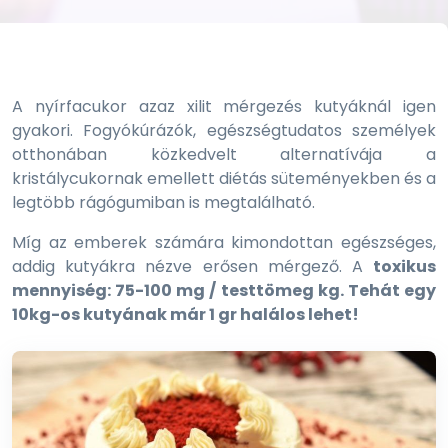
A nyírfacukor azaz xilit mérgezés kutyáknál igen
gyakori. Fogyókúrázók, egészségtudatos személyek
otthonában közkedvelt alternatívája a
kristálycukornak emellett diétás süteményekben és a
legtöbb rágógumiban is megtalálható.
Míg az emberek számára kimondottan egészséges,
addig kutyákra nézve erősen mérgező. A
toxikus
mennyiség: 75-100 mg / testtömeg kg. Tehát egy
10kg-os kutyának már 1 gr halálos lehet!