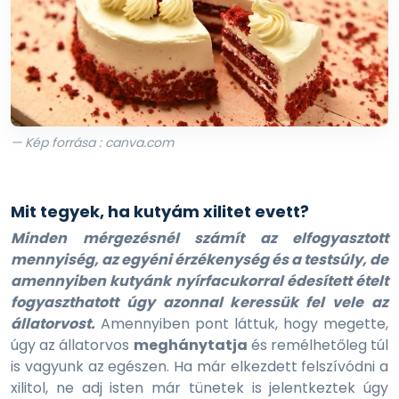
— Kép forrása : canva.com
Mit tegyek, ha kutyám xilitet evett?
Minden mérgezésnél számít az elfogyasztott
mennyiség, az egyéni érzékenység és a testsúly, de
amennyiben kutyánk nyírfacukorral édesített ételt
fogyaszthatott úgy azonnal keressük fel vele az
állatorvost.
Amennyiben pont láttuk, hogy megette,
úgy az állatorvos
meghánytatja
és remélhetőleg túl
is vagyunk az egészen. Ha már elkezdett felszívódni a
xilitol, ne adj isten már tünetek is jelentkeztek úgy