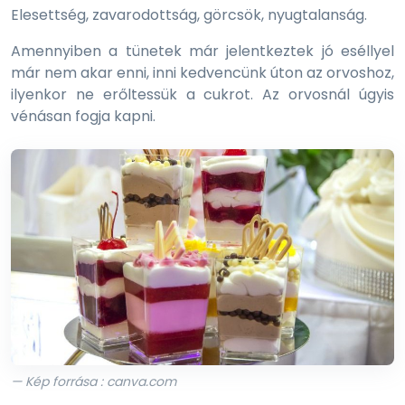
Elesettség, zavarodottság, görcsök, nyugtalanság.
Amennyiben a tünetek már jelentkeztek jó eséllyel
már nem akar enni, inni kedvencünk úton az orvoshoz,
ilyenkor ne erőltessük a cukrot. Az orvosnál úgyis
vénásan fogja kapni.
— Kép forrása : canva.com