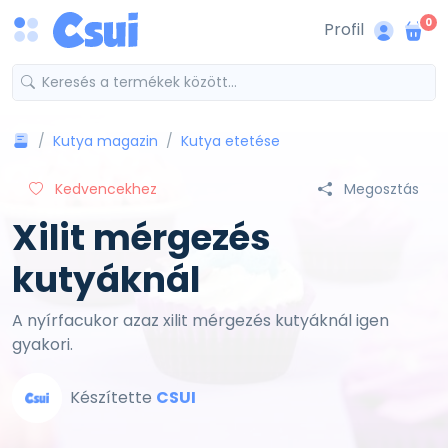
0
Profil
Kutya magazin
Kutya etetése
Kedvencekhez
Megosztás
Xilit mérgezés
kutyáknál
A nyírfacukor azaz xilit mérgezés kutyáknál igen
gyakori.
Készítette
CSUI