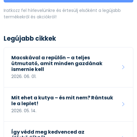
Iratkozz fel hírlevelünkre és értesülj elsőként a legújabb
termékekről és akciókról!
Legújabb cikkek
Macskával a repülőn – a teljes
útmutató, amit minden gazdának
ismernie kell
2026. 06. 01.
Mit ehet a kutya – és mit nem? Rántsuk
le a leplet!
2026. 05. 14.
Így védd meg kedvenced az