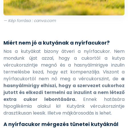
— Kép forrása : canva.com
Miért nem jó a kutyának a nyírfacukor?
Nos a kutyákat bizony átveri a nyírfacukor. Nem
mondunk újat azzal, hogy a cukortól a kutya
vércukorszintje megnő és a hasnyálmirigye inzulin
termelésbe kezd, hogy ezt kompenzálja. Viszont a
nyírfacukortól nem nő meg a vércukorszint, de
a
hasnyálmirigy elhiszi, hogy a szervezet cukorhoz
jutott és elkezdi termelni az inzulint a nem létező
extra cukor lebontására.
Ennek hatására
hipoglikémia alakul ki! Kutyánk vércukorszintje
drasztikusan leesik. Illetve májkárosodás is lehet.
A nyírfacukor mérgezés tünetei kutyáknál