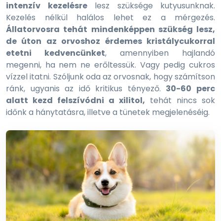
intenzív kezelésre
lesz szüksége kutyusunknak.
Kezelés nélkül halálos lehet ez a mérgezés.
Állatorvosra tehát mindenképpen szükség lesz,
de úton az orvoshoz érdemes kristálycukorral
etetni kedvencünket
, amennyiben hajlandó
megenni, ha nem ne erőltessük. Vagy pedig cukros
vízzel itatni. Szóljunk oda az orvosnak, hogy számítson
ránk, ugyanis az idő kritikus tényező.
30-60 perc
alatt kezd felszívódni a xilitol,
tehát nincs sok
időnk a hánytatásra, illetve a tünetek megjelenéséig.