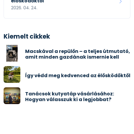
élősködőktől
2026. 04. 24.
Kiemelt cikkek
Macskával a repülőn – a teljes útmutató,
amit minden gazdának ismernie kell
Így védd meg kedvenced az élősködőktől
Tanácsok kutyatáp vásárlásához:
Hogyan válasszuk ki a legjobbat?