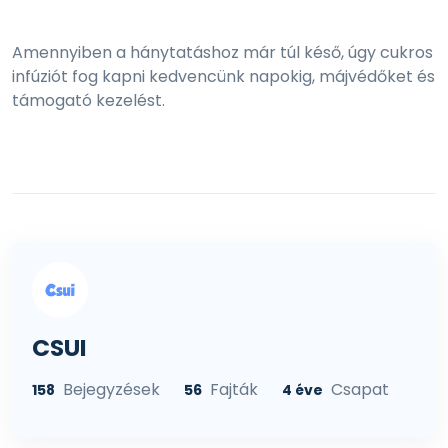
Amennyiben a hánytatáshoz már túl késő, úgy cukros
infúziót fog kapni kedvencünk napokig, májvédőket és
támogató kezelést.
CSUI
Bejegyzések
Fajták
Csapat
158
56
4 éve