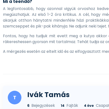
Mi a teendő?
A legfontosabb, hogy azonnal vigyük orvoshoz kedve
megúszhatjuk. Az első 1-2 óra kritikus. A cél, hogy m
akarjuk otthon hánytatni mindenféle házi praktikákkal
szemcseppet és pik-pak kihányja. Ne adjunk neki tejet.
Fontos, hogy ha tudjuk mit evett meg a kutya akkor a
rákereshessen gyorsan mit tartalmaz. Tehát tudja az or
A mérgezés esetén az eltelt idő és az elfogyasztott m
Ivák Tamás
T
Bejegyzések
Fajták
Csapa
6
14
4 éve