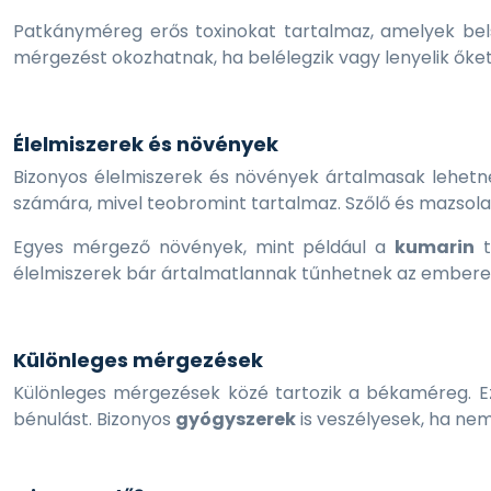
Patkányméreg erős toxinokat tartalmaz, amelyek bels
mérgezést okozhatnak, ha belélegzik vagy lenyelik őket
Élelmiszerek és növények
Bizonyos élelmiszerek és növények ártalmasak lehetn
számára, mivel teobromint tartalmaz. Szőlő és mazsol
Egyes mérgező növények, mint például a
kumarin
t
élelmiszerek bár ártalmatlannak tűnhetnek az embere
Különleges mérgezések
Különleges mérgezések közé tartozik a békaméreg. 
bénulást. Bizonyos
gyógyszerek
is veszélyesek, ha ne