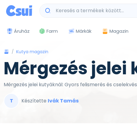
Márkák
Magazin
Áruház
Farm
Kutya magazin
Mérgezés jelei
Mérgezés jelei kutyáknál: Gyors felismerés és cselekvés.
T
Készítette
Ivák Tamás