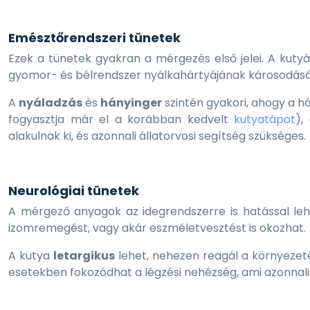
Emésztőrendszeri tünetek
Ezek a tünetek gyakran a mérgezés első jelei. A kuty
gyomor- és bélrendszer nyálkahártyájának károsodásár
A
nyáladzás
és
hányinger
szintén gyakori, ahogy a h
fogyasztja már el a korábban kedvelt
kutyatápot
),
alakulnak ki, és azonnali állatorvosi segítség szükséges.
Neurológiai tünetek
A mérgező anyagok az idegrendszerre is hatással le
izomremegést, vagy akár eszméletvesztést is okozhat.
A kutya
letargikus
lehet, nehezen reagál a környezeté
esetekben fokozódhat a légzési nehézség, ami azonnali