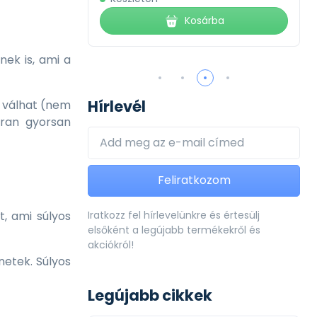
ba
Kosárba
nek is, ami a
Hírlevél
á válhat (nem
kran gyorsan
Feliratkozom
, ami súlyos
Iratkozz fel hírlevelünkre és értesülj
elsőként a legújabb termékekről és
akciókról!
netek. Súlyos
Legújabb cikkek