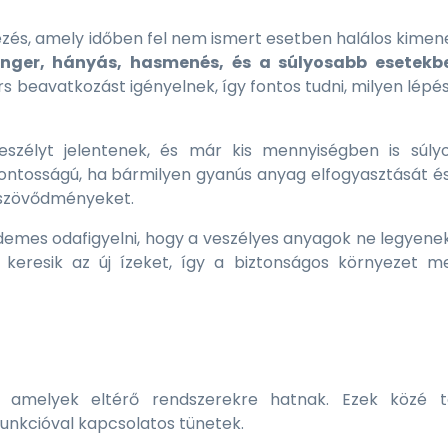
és, amely időben fel nem ismert esetben halálos kimenet
inger, hányás, hasmenés, és a súlyosabb esetekb
s beavatkozást igényelnek, így fontos tudni, milyen lépé
zélyt jelentenek, és már kis mennyiségben is súly
ontosságú, ha bármilyen gyanús anyag elfogyasztását ész
 szövődményeket.
mes odafigyelni, hogy a veszélyes anyagok ne legyenek
 keresik az új ízeket, így a biztonságos környezet 
al Canin Dachshund Adult -
Royal Canin Kitten - 
skó felnőtt kutya száraz táp 1.5
macska száraz táp 2 
 amelyek eltérő rendszerekre hatnak. Ezek közé t
10 890 Ft
funkcióval kapcsolatos tünetek.
99 Ft
észleten
Készleten