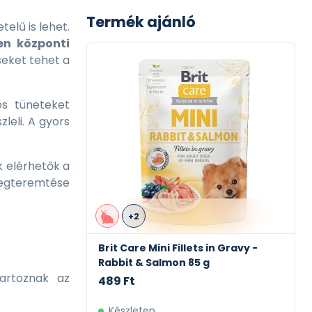
Termék ajánló
elű is lehet.
en központi
seket tehet a
os tüneteket
leli. A gyors
 elérhetők a
megteremtése
+2
kölyök
Brit Care Mini Fillets in Gravy -
kg
Rabbit & Salmon 85 g
artoznak az
489 Ft
Készleten