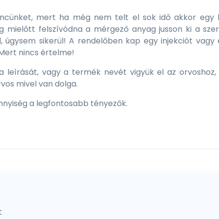
ncünket, mert ha még nem telt el sok idő akkor egy 
ég mielőtt felszívódna a mérgező anyag jusson ki a sze
, úgysem sikerül! A rendelőben kap egy injekciót vagy 
 Mert nincs értelme!
 leírását, vagy a termék nevét vigyük el az orvoshoz, 
vos mivel van dolga.
ennyiség a legfontosabb tényezők.
t