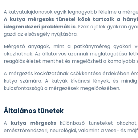
A kutyatulajdonosok egyik legnagyobb félelme a mérgez
A kutya mérgezés tünetei közé tartozik a hány
idegrendszeri problémák is.
Ezek a jelek gyakran gyor
gazdi az elsősegély nyújtására.
Mérgező anyagok, mint a patkányméreg gyakori ves
okozhatnak. Az állatorvos azonnali meglátogatása létf
reagálás életet menthet és megelőzheti a komolyabb
A mérgezés kockázatának csökkentése érdekében érde
kutya számára. A kutyák kíváncsi lények, és mindig
kulcsfontosságú a mérgezések megelőzésében.
Általános tünetek
Roy
Tac
A
kutya mérgezés
különböző tüneteket okozhat,
kg
emésztőrendszeri, neurológiai, valamint a vese- és máj
5 9
K