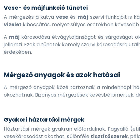
Vese- és májfunkció tünetei
A mérgezés a kutya
vese
és
máj
szervi funkcióit is k
vizelet
kibocsátás, melyet súlyos esetekben kevesebb 
A
máj
károsodása étvágytalanságot és sárgaságot ok
jellemzi. Ezek a tünetek komoly szervi károsodásra uta
érdekében.
Mérgező anyagok és azok hatásai
A mérgező anyagok közé tartoznak a mindennapi házt
okozhatnak. Bizonyos mérgezések kevésbé ismertek, d
Gyakori háztartási mérgek
Háztartási mérgek gyakran előfordulnak. Fagyálló (eti
vesekárosodást okozhat. Különféle
tisztítószerek
, pé