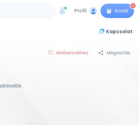
0
Profil
Kosár
unread messages
Kapcsolat
Kedvencekhez
Megosztás
udnivalók.