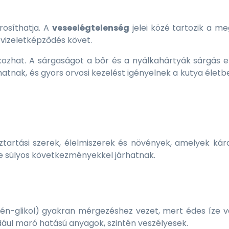
árosíthatja. A
veseelégtelenség
jelei közé tartozik a m
vizeletképződés követ.
ozhat. A sárgaságot a bőr és a nyálkahártyák sárgás e
lhatnak, és gyors orvosi kezelést igényelnek a kutya éle
artási szerek, élelmiszerek és növények, amelyek kár
e súlyos következményekkel járhatnak.
lén-glikol) gyakran mérgezéshez vezet, mert édes íze v
ldául maró hatású anyagok, szintén veszélyesek.