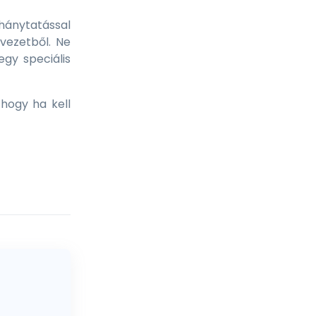
hánytatással
rvezetből. Ne
egy speciális
hogy ha kell