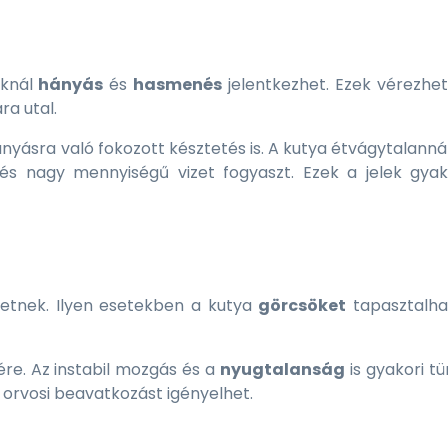
Kosárba
Kosár
áknál
hányás
és
hasmenés
jelentkezhet. Ezek vérezhet
a utal.
ányásra való fokozott késztetés is. A kutya étvágytalann
 és nagy mennyiségű vizet fogyaszt. Ezek a jelek gya
hetnek. Ilyen esetekben a kutya
görcsöket
tapasztalhat
re. Az instabil mozgás és a
nyugtalanság
is gyakori tü
 orvosi beavatkozást igényelhet.