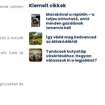
Kiemelt cikkek
erek szintén
Macskával a repülőn – a
teljes útmutató, amit
minden gazdának
ismernie kell
Így védd meg kedvenced
ező a kutyák
az élősködőktől
Tanácsok kutyatáp
elő. Ezek az
vásárlásához: Hogyan
válasszuk ki a legjobbat?
görcsöket és