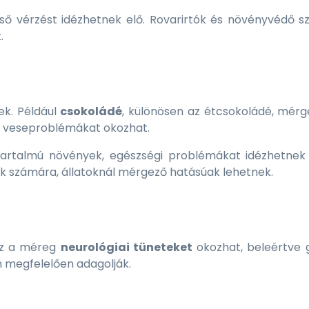
ő vérzést idézhetnek elő. Rovarirtók és növényvédő sz
.
ek. Például
csokoládé
, különösen az étcsokoládé, mérg
a veseproblémákat okozhat.
artalmú növények, egészségi problémákat idézhetnek 
k számára, állatoknál mérgező hatásúak lehetnek.
Ez a méreg
neurológiai tüneteket
okozhat, beleértve 
m megfelelően adagolják.