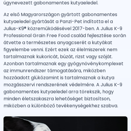
úgynevezett gabonamentes kutyaeledel.
Az első Magyarországon gyártott gabonamentes
kutyaeledel gyártását a Panzi-Pet indította el a
Julius-K9® közreműködésével 2017-ben. A Julius K-9
Professional Grain Free Food család fejlesztése során
átvette a természetes anyagcserét a kutyákat
figyelembe venni. Ezért ezek az élelmiszerek nem
tartalmaznak kukoricát, búzát, rizst vagy szóját.
Azonban tartalmaznak egy gyógynövénykomplexet
az immunrendszer támogatására, miközben
hozzáadott glükózamint is tartalmaznak a kutya
mozgásszervi rendszerének védelmére. A Julius K-9
gabonamentes kutyaeledel arra törekszik, hogy
minden életszakaszra lehetőséget biztosítson,
miközben a különböző tevékenységekhez szabva.