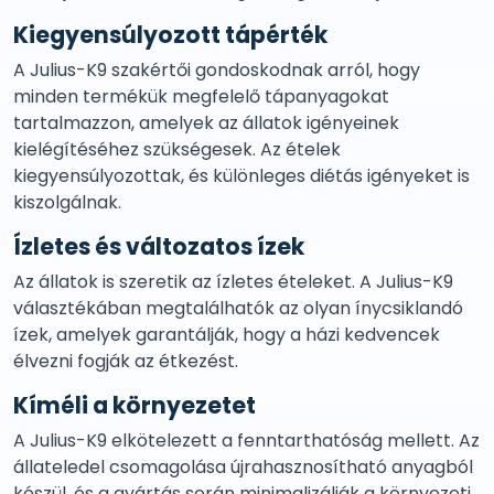
Kiegyensúlyozott tápérték
A Julius-K9 szakértői gondoskodnak arról, hogy
minden termékük megfelelő tápanyagokat
tartalmazzon, amelyek az állatok igényeinek
kielégítéséhez szükségesek. Az ételek
kiegyensúlyozottak, és különleges diétás igényeket is
kiszolgálnak.
Ízletes és változatos ízek
Az állatok is szeretik az ízletes ételeket. A Julius-K9
választékában megtalálhatók az olyan ínycsiklandó
ízek, amelyek garantálják, hogy a házi kedvencek
élvezni fogják az étkezést.
Kíméli a környezetet
A Julius-K9 elkötelezett a fenntarthatóság mellett. Az
állateledel csomagolása újrahasznosítható anyagból
készül, és a gyártás során minimalizálják a környezeti