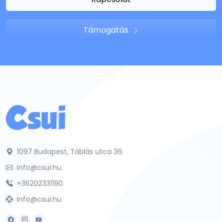
Támogatás
1097 Budapest, Táblás utca 36.
info@csui.hu
+36202331190
info@csui.hu