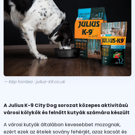
— Kép forrása : julius-k9.co.uk
A Julius K-9 City Dog sorozat közepes aktivitású
városi kölykök és felnőtt kutyák számára készült
A városi kutyák általában kevesebbet mozognak,
ezért ezek az ételek sovány fehérjét, azaz kacsát és