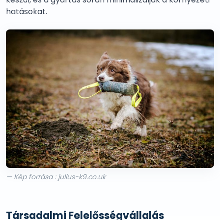
hatásokat.
— Kép forrása : julius-k9.co.uk
Társadalmi Felelősségvállalás