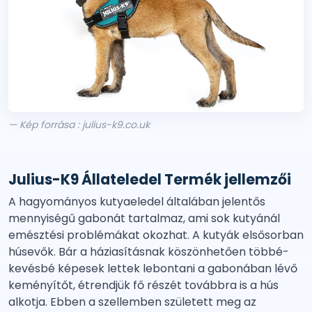
— Kép forrása : julius-k9.co.uk
Julius-K9 Állateledel Termék jellemzői
A hagyományos kutyaeledel általában jelentős
mennyiségű gabonát tartalmaz, ami sok kutyánál
emésztési problémákat okozhat. A kutyák elsősorban
húsevők. Bár a háziasításnak köszönhetően többé-
kevésbé képesek lettek lebontani a gabonában lévő
keményítőt, étrendjük fő részét továbbra is a hús
alkotja. Ebben a szellemben született meg az