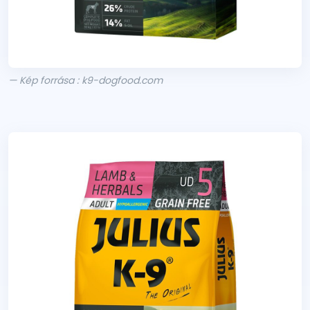
— Kép forrása : k9-dogfood.com