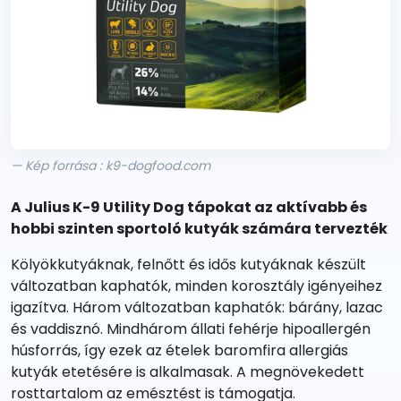
— Kép forrása : k9-dogfood.com
A Julius K-9 Utility Dog tápokat az aktívabb és
hobbi szinten sportoló kutyák számára tervezték
Kölyökkutyáknak, felnőtt és idős kutyáknak készült
változatban kaphatók, minden korosztály igényeihez
igazítva. Három változatban kaphatók: bárány, lazac
és vaddisznó. Mindhárom állati fehérje hipoallergén
húsforrás, így ezek az ételek baromfira allergiás
kutyák etetésére is alkalmasak. A megnövekedett
rosttartalom az emésztést is támogatja.