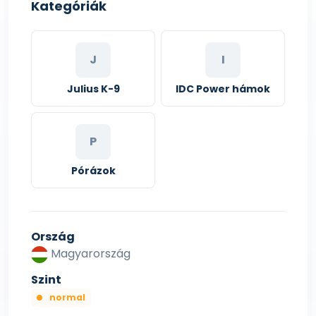
Kategóriák
J
I
Julius K-9
IDC Power hámok
P
Pórázok
Ország
Magyarország
Szint
normal