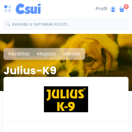
0
Profil
Kezdőlap
Magazin
Márkák
Julius-K9