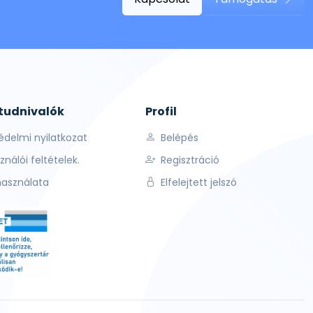
 tudnivalók
Profil
édelmi nyilatkozat
Belépés
ználói feltételek.
Regisztráció
használata
Elfelejtett jelszó