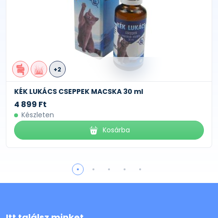
+2
KÉK LUKÁCS CSEPPEK MACSKA 30 ml
4 899 Ft
Készleten
Kosárba
Itt találsz minket