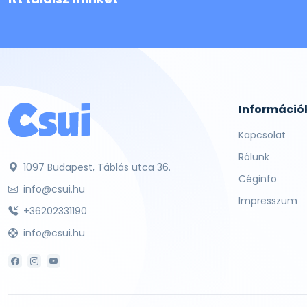
Információ
Kapcsolat
Rólunk
1097 Budapest, Táblás utca 36.
Céginfo
info@csui.hu
Impresszum
+36202331190
info@csui.hu