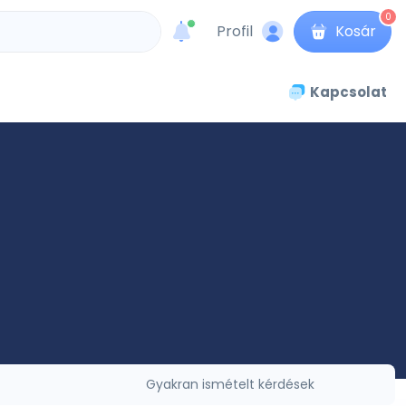
0
Profil
Kosár
unread messages
Kapcsolat
Gyakran ismételt kérdések