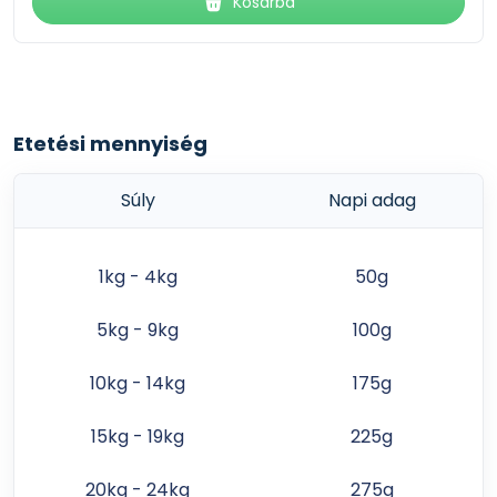
Kosárba
Etetési mennyiség
Súly
Napi adag
1kg - 4kg
50g
5kg - 9kg
100g
10kg - 14kg
175g
15kg - 19kg
225g
20kg - 24kg
275g