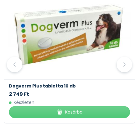
béta-glükánok, taurin, L-karnitin, gyógynövény
komplex (csalán, ánizs, Yucca schidigera), glükózamin,
kondroitin-szulfát, adalékanyagok (vitaminok,
nyomelemek, aminosavak)
Metabolizálható energia (ME): 15,17 MJ/kg
Dogverm Plus tabletta 10 db
2 749 Ft
Készleten
Kosárba