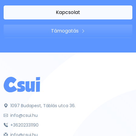
Kapcsolat
Támogatás
1097 Budapest, Táblás utca 36.
info@csui.hu
+36202331190
info@csui.hu