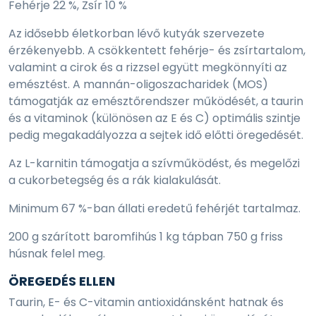
Fehérje 22 %, Zsír 10 %
Az idősebb életkorban lévő kutyák szervezete
érzékenyebb. A csökkentett fehérje- és zsírtartalom,
valamint a cirok és a rizzsel együtt megkönnyíti az
emésztést. A mannán-oligoszacharidek (MOS)
támogatják az emésztőrendszer működését, a taurin
és a vitaminok (különösen az E és C) optimális szintje
pedig megakadályozza a sejtek idő előtti öregedését.
Az L-karnitin támogatja a szívműködést, és megelőzi
a cukorbetegség és a rák kialakulását.
Minimum 67 %-ban állati eredetű fehérjét tartalmaz.
200 g szárított baromfihús 1 kg tápban 750 g friss
húsnak felel meg.
ÖREGEDÉS ELLEN
Taurin, E- és C-vitamin antioxidánsként hatnak és