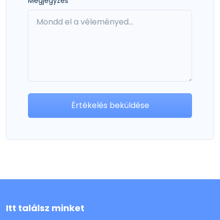
Megjegyzés
Értékelés beküldése
Itt találsz minket