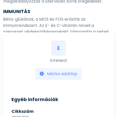
megakadályozzák a szervezet korai öregedését.
IMMUNITÁS
Béta-glükánok, a MOS és FOS erősítik az
immunrendszert. Az E- és C-vitamin növeli a
szervezet védekezőképességét, támogatja a sejtek
védelmét és regenerációját.
E
ÍZÜLETEK
A kondroitin és a glükózamin támogatják a
Eminent
mozgásszerveket. Omega-3 zsírsav megelőzi az
esetleges ízületi gyulladásokat.
Márka adatlap
Csirkehús
Magas emészthetőség és alacsony zsírtartalom.
Cirok
Egyéb információk
Ez a tápláló, gluténmentes termény
gyulladáscsökkentő és antioxidáns hatással
Cikkszám