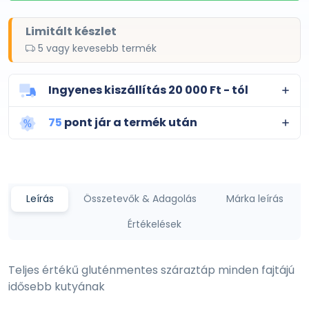
Limitált készlet
5 vagy kevesebb termék
Ingyenes kiszállítás 20 000 Ft - tól
75
pont jár a termék után
Leírás
Összetevők & Adagolás
Márka leírás
Értékelések
Teljes értékű gluténmentes száraztáp minden fajtájú
idősebb kutyának