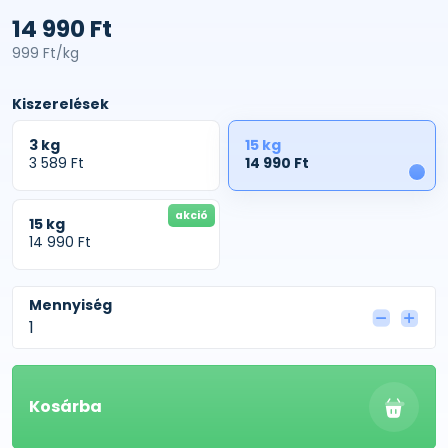
14 990 Ft
999 Ft/kg
Kiszerelések
3 kg
15 kg
3 589 Ft
14 990 Ft
1
akció
15 kg
14 990 Ft
Mennyiség
Kosárba