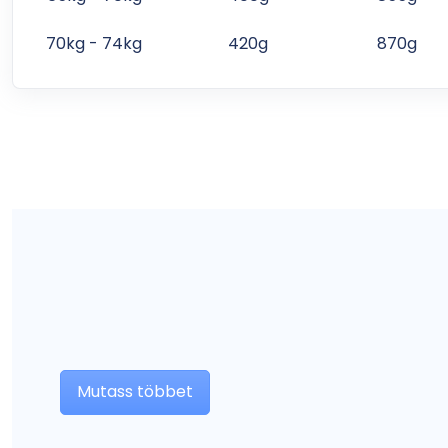
70kg - 74kg
420g
870g
Mutass többet