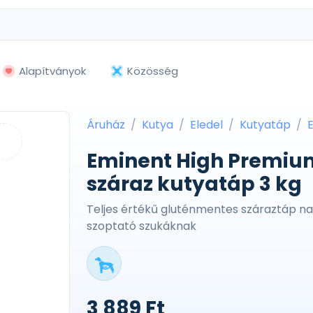
Alapítványok
Közösség
Áruház
Kutya
Eledel
Kutyatáp
Eminent High Premium
száraz kutyatáp 3 kg
Teljes értékű gluténmentes száraztáp na
szoptató szukáknak
3 889 Ft