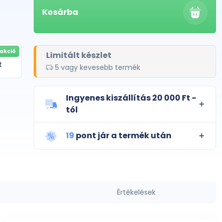
Kosárba
akció
Limitált készlet
t
5 vagy kevesebb termék
Ingyenes kiszállítás 20 000 Ft -
tól
19
pont jár a termék után
Értékelések