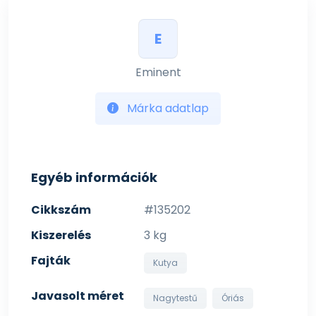
E
Eminent
Márka adatlap
Egyéb információk
Cikkszám
#135202
Kiszerelés
3 kg
Fajták
Kutya
Javasolt méret
Nagytestű
Óriás