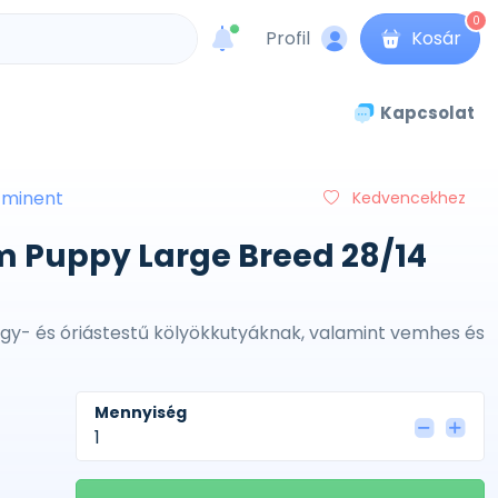
0
Profil
Kosár
unread messages
Kapcsolat
Eminent
Kedvencekhez
 Puppy Large Breed 28/14
gy- és óriástestű kölyökkutyáknak, valamint vemhes és
Mennyiség