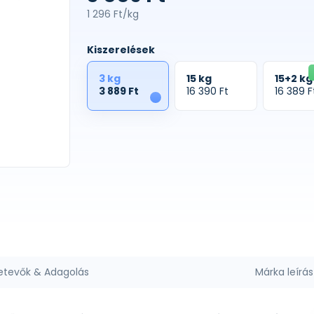
1 296 Ft/kg
Kiszerelések
3 kg
15 kg
15+2 kg
3 889 Ft
16 390 Ft
16 389 F
1
etevők & Adagolás
Márka leírás