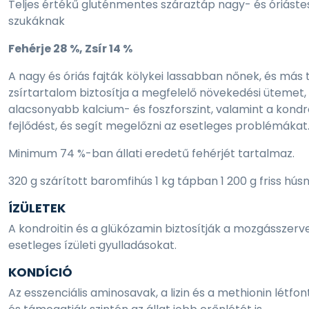
Teljes értékű gluténmentes száraztáp nagy- és óriást
szukáknak
Fehérje 28 %, Zsír 14 %
A nagy és óriás fajták kölykei lassabban nőnek, és más
zsírtartalom biztosítja a megfelelő növekedési ütemet,
alacsonyabb kalcium- és foszforszint, valamint a kondr
fejlődést, és segít megelőzni az esetleges problémákat
Minimum 74 %-ban állati eredetű fehérjét tartalmaz.
320 g szárított baromfihús 1 kg tápban 1 200 g friss hús
ÍZÜLETEK
A kondroitin és a glükózamin biztosítják a mozgásszerv
esetleges ízületi gyulladásokat.
KONDÍCIÓ
Az esszenciális aminosavak, a lizin és a methionin létf