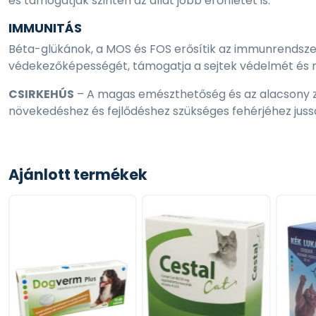
és támogatják szintén az állat jobb erőnlétét is.
IMMUNITÁS
Béta-glükánok, a MOS és FOS erősítik az immunrendszert
védekezőképességét, támogatja a sejtek védelmét és r
CSIRKEHÚS
– A magas emészthetőség és az alacsony zs
növekedéshez és fejlődéshez szükséges fehérjéhez juss
CIROK
– Gluténmentes forrás gyulladáscsökkentő hatáss
béta-glükánokat tartalmaz, támogatja az egészséget 
Ajánlott termékek
GYÓGYNÖVÉNYKOMPLEX
– Az eledelek speciális gyó
szervezet zavartalan működését és a boldog kutyákat.
CSALÁN
– Támogatja az egészséges májat és a húgyúti
ÁNIZS
– Serkenti az emésztést és a puffadás ellen hat.
YUCCA
– Erősíti az immunrendszert és csökkenti a szék
PREBIOTIKUMOK
– FOS (fruktooligoszacharidok) és M