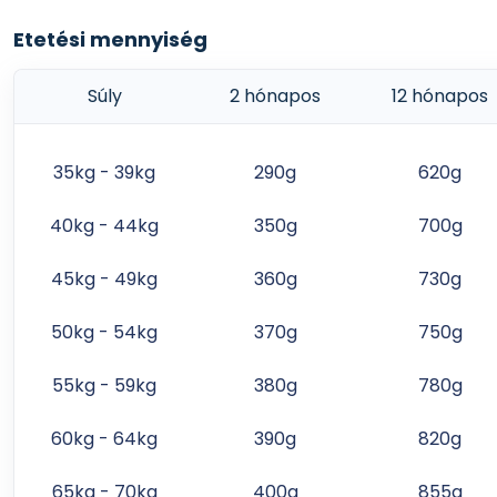
Etetési mennyiség
TELJESEN ÚJRAHASZNOSÍTHATÓ CSOMAGOLÁS
zöldebb a jobb – alapvetően változtattunk a csomagol
Súly
2 hónapos
12 hónapos
és ennek köszönhetően új csomagolásunk teljes mértékb
zsákot a szelektív műanyag kukába dobhatja, és így újr
természetvédelmet , és arra törekszünk, hogy csökkents
35kg - 39kg
290g
620g
lábnyomot.
40kg - 44kg
350g
700g
45kg - 49kg
360g
730g
50kg - 54kg
370g
750g
55kg - 59kg
380g
780g
60kg - 64kg
390g
820g
65kg - 70kg
400g
855g