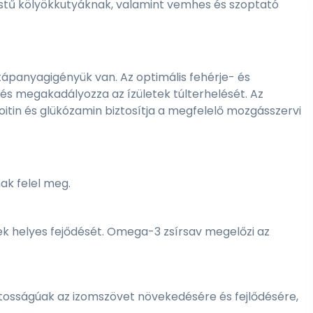
estű kölyökkutyáknak, valamint vemhes és szoptató
 tápanyagigényük van. Az optimális fehérje- és
 és megakadályozza az ízületek túlterhelését. Az
oitin és glükózamin biztosítja a megfelelő mozgásszervi
.
nak felel meg.
ek helyes fejődését. Omega-3 zsírsav megelőzi az
ontosságúak az izomszövet növekedésére és fejlődésére,