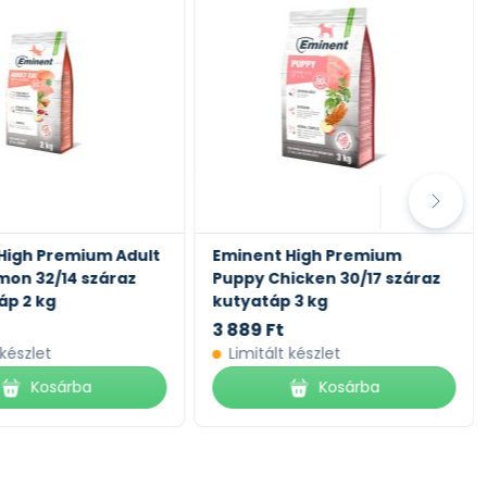
High Premium Adult
Eminent High Premium
lmon 32/14 száraz
Puppy Chicken 30/17 száraz
p 2 kg
kutyatáp 3 kg
3 889 Ft
 készlet
Limitált készlet
Kosárba
Kosárba