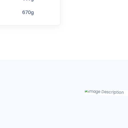
670g
855g
870g