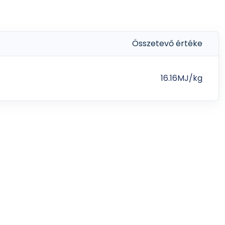
18 hónapos
Összetevő értéke
16.16MJ/kg
820g
835g