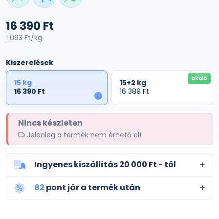
16 390 Ft
1 093 Ft/kg
Kiszerelések
akció
15 kg
15+2 kg
16 390 Ft
16 389 Ft
1
Nincs készleten
Jelenleg a termék nem érhető el!
Ingyenes kiszállítás 20 000 Ft - tól
82
pont jár a termék után