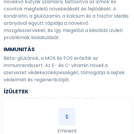
növekvő kutyák számára, biztosítva az izmok és
csontok megfelelő növekedését és fejlődését. A
kondroitin, a glükózamin, a kalcium és a foszfor ideális
arányával együtt táplálja a növekvő
mozgásszerveket, és így megelőzi a későbbi ízületi
problémák kialakulását.
IMMUNITÁS
Béta-glükánok, a MOS és FOS erősítik az
immunrendszert. Az E- és C-vitamin növeli a
szervezet védekezőképességét, támogatja a sejtek
védelmét és regenerációját.
ÍZÜLETEK
A kondroitin és a glükózamin biztosítják a
mozgásszervek helyes fejődését. Omega-3 zsírsav
megelőzi az esetleges ízületi gyulladásokat.
E
KONDÍCIÓ
Eminent