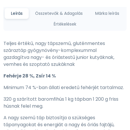
Leírás
Összetevők & Adagolás
Márka leírás
Értékelések
Teljes értékű, nagy tápszemű, gluténmentes
száraztáp gyógynövény-komplexummal
gazdagítva nagy- és óriástestű junior kutyáknak,
vemhes és szoptató szukáknak
Fehérje 28 %, Zsír 14 %
Minimum 74 %-ban állati eredetű fehérjét tartalmaz.
320 g szárított baromfihús 1 kg tápban 1 200 g friss
húsnak felel meg.
A nagy szemű táp biztosítja a szükséges
tápanyagokat és energiát a nagy és óriás fajtájú,