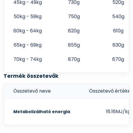
45kg - 49kg
730g
520g
hidrolizált baromfimáj, lenmag, cukorrépa pép,
kókuszolaj, MOS (mannán-oligoszacharidek), FOS
50kg - 59kg
750g
540g
(frukto-oligoszacharidek), béta-glükánok,
gyógynövény komplex (csalán, ánizs, Yucca
60kg - 64kg
820g
610g
schidigera), glükózamin, kondroitin-szulfát,
adalékanyagok (vitaminok, nyomelemek,
65kg - 69kg
855g
630g
aminosavak).
FEHÉRJE 28% / ZSÍR 14%
70kg - 74kg
870g
670g
Metabolizálható energia (ME): 16,16 MJ/kg
Termék összetevők
Összetevő neve
Összetevő értéke
16.16MJ/kg
Metabolizálható energia