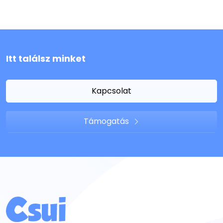
Itt találsz minket
Kapcsolat
Támogatás