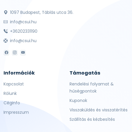
1097 Budapest, Táblás utca 36.
info@csui.hu
+36202331190
info@csui.hu
Információk
Támogatás
Kapcsolat
Rendelési folyamat &
hűségpontok
Rólunk
Kuponok
Céginfo
Visszaküldés és visszatérítés
Impresszum
Szállítás és kézbesítés