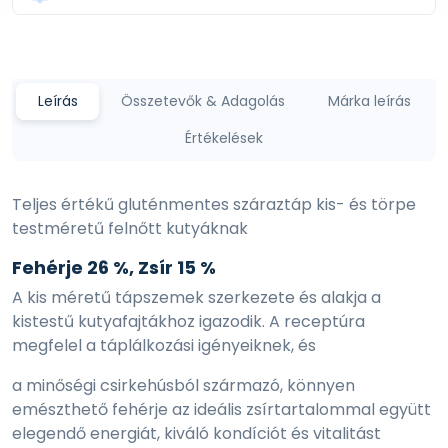
Leírás
Összetevők & Adagolás
Márka leírás
Értékelések
Teljes értékű gluténmentes száraztáp kis- és törpe
testméretű felnőtt kutyáknak
Fehérje 26 %, Zsír 15 %
A kis méretű tápszemek szerkezete és alakja a
kistestű kutyafajtákhoz igazodik. A receptúra
megfelel a táplálkozási igényeiknek, és
a minőségi csirkehúsból származó, könnyen
emészthető fehérje az ideális zsírtartalommal együtt
elegendő energiát, kiváló kondíciót és vitalitást