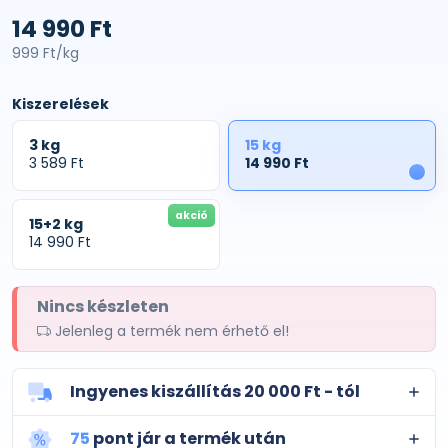
14 990 Ft
999 Ft/kg
Kiszerelések
3 kg
15 kg
3 589 Ft
14 990 Ft
1
akció
15+2 kg
14 990 Ft
Nincs készleten
Jelenleg a termék nem érhető el!
Ingyenes kiszállítás 20 000 Ft - tól
75
pont jár a termék után