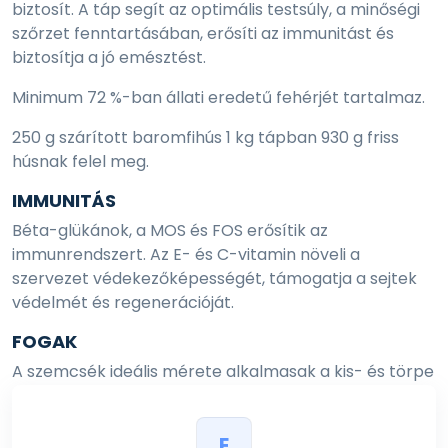
biztosít. A táp segít az optimális testsúly, a minőségi
szőrzet fenntartásában, erősíti az immunitást és
biztosítja a jó emésztést.
Minimum 72 %-ban állati eredetű fehérjét tartalmaz.
250 g szárított baromfihús 1 kg tápban 930 g friss
húsnak felel meg.
IMMUNITÁS
Béta-glükánok, a MOS és FOS erősítik az
immunrendszert. Az E- és C-vitamin növeli a
szervezet védekezőképességét, támogatja a sejtek
védelmét és regenerációját.
FOGAK
A szemcsék ideális mérete alkalmasak a kis- és törpe
testű kutyák felnőtt
egyedeinek. Az ideális kalcium és foszfor aránya
E