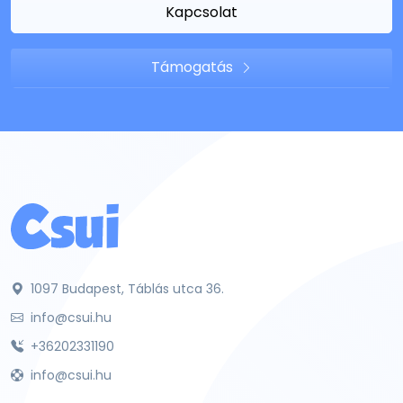
Kapcsolat
Támogatás
1097 Budapest, Táblás utca 36.
info@csui.hu
+36202331190
info@csui.hu