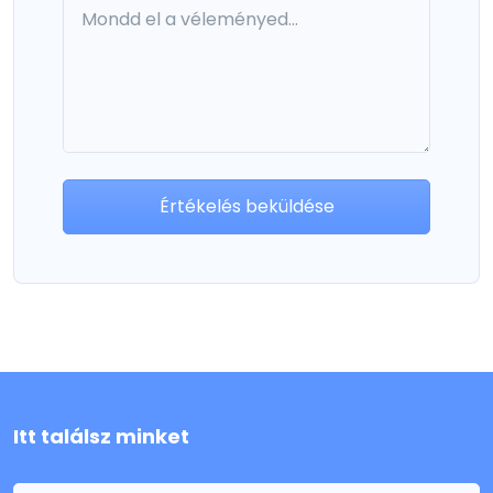
Értékelés beküldése
Itt találsz minket