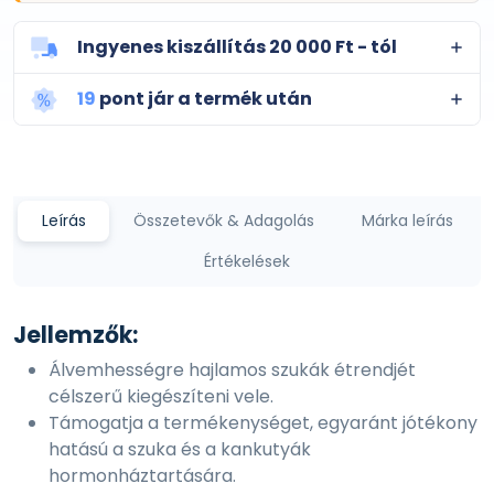
Ingyenes kiszállítás 20 000 Ft - tól
19
pont jár a termék után
Leírás
Összetevők & Adagolás
Márka leírás
Értékelések
Jellemzők:
Álvemhességre hajlamos szukák étrendjét
célszerű kiegészíteni vele.
Támogatja a termékenységet, egyaránt jótékony
hatású a szuka és a kankutyák
hormonháztartására.