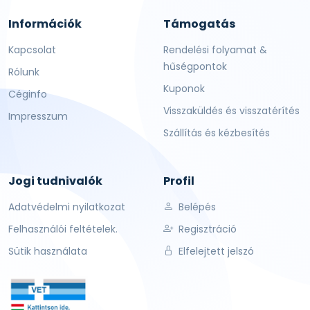
Információk
Támogatás
Kapcsolat
Rendelési folyamat &
hűségpontok
Rólunk
Kuponok
Céginfo
Visszaküldés és visszatérítés
Impresszum
Szállítás és kézbesítés
Jogi tudnivalók
Profil
Adatvédelmi nyilatkozat
Belépés
Felhasználói feltételek.
Regisztráció
Sütik használata
Elfelejtett jelszó