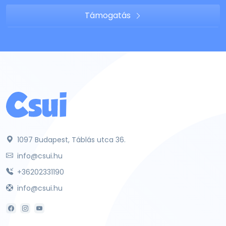
Támogatás
1097 Budapest, Táblás utca 36.
info@csui.hu
+36202331190
info@csui.hu