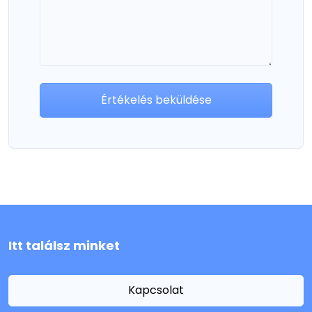
Értékelés beküldése
Itt találsz minket
Kapcsolat