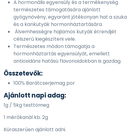
A hormonális egyensúly és a termékenység
természetes támogatására ajánlott
gyógynövény, egyaránt jótékonyan hat a szuka
és a kankutyák hormonháztartására.
Álvemhességre hajlamos kutyák étrendjét
célszerű kiegészíteni vele.
Természetes módon támogatja a
hormonháztartás egyensúlyát, emellett
antioxidáns hatású flavonoidokban is gazdag.
Összetevők:
100% Barátcserjemag por
Ajánlott napi adag:
1g / 5kg testtömeg
1 mérőkanál kb. 2g
Kúraszerűen ajánlott adni.