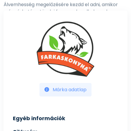
Álvemhesség megelőzésére kezdd el adni, amikor
már várhatóan tüzelni fog a szuka, alkalmazd a
tüzelés alatt és utána 2 hónapig.
A megadott napi mennyiség csak általános ajánlás, a
napi ajánlott bevitel egyedenként eltérő lehet, függ
kedvenced étrendjétől, aktivitásától, életkorától.
Márka adatlap
Egyéb információk