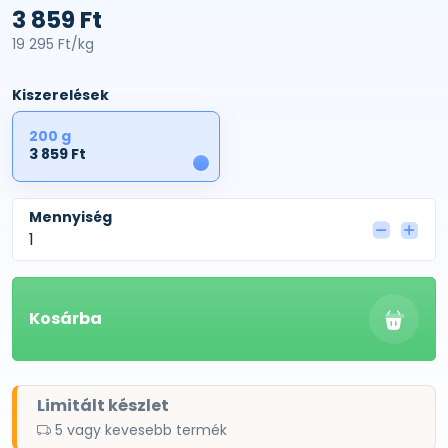
3 859 Ft
19 295 Ft/kg
Kiszerelések
200 g
3 859 Ft
1
Mennyiség
Kosárba
Limitált készlet
5 vagy kevesebb termék