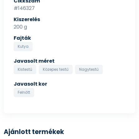
Cikkszám
#146327
Kiszerelés
200 g
Fajták
Kutya
Javasolt méret
Kistestű
Közepes testű
Nagytestű
Javasolt kor
Felnőtt
Ajánlott termékek