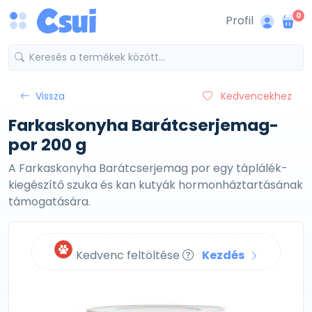
0
Profil
Vissza
Kedvencekhez
Farkaskonyha Barátcserjemag-
por 200 g
A Farkaskonyha Barátcserjemag por egy táplálék-
kiegészítő szuka és kan kutyák hormonháztartásának
támogatására.
Kedvenc feltöltése
Kezdés