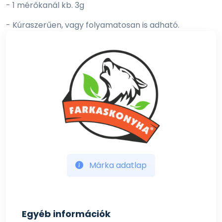
- 1 mérőkanál kb. 3g
- Kúraszerűen, vagy folyamatosan is adható.
A megadott napi mennyiség csak általános ajánlás, a
napi ajánlott bevitel egyedenként eltérő lehet, függ
kedvenced étrendjétől, aktivitásától, életkorától.
Márka adatlap
Egyéb információk