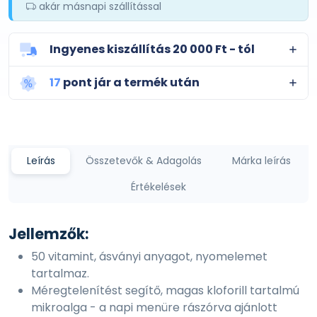
akár másnapi szállítással
Ingyenes kiszállítás 20 000 Ft - tól
17
pont jár a termék után
Leírás
Összetevők & Adagolás
Márka leírás
Értékelések
Jellemzők:
50 vitamint, ásványi anyagot, nyomelemet
tartalmaz.
Méregtelenítést segítő, magas kloforill tartalmú
mikroalga - a napi menüre rászórva ajánlott