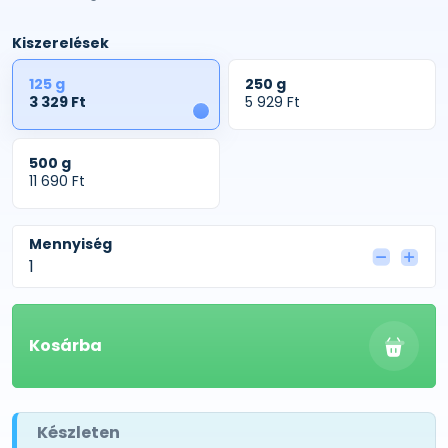
Kiszerelések
125 g
250 g
3 329 Ft
5 929 Ft
1
500 g
11 690 Ft
Mennyiség
Kosárba
Készleten