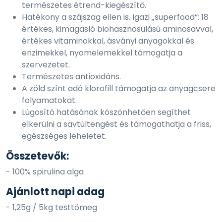
természetes étrend-kiegészítő.
Hatékony a szájszag ellen is. Igazi „superfood”: 18
értékes, kimagasló biohasznosulású aminosavval,
értékes vitaminokkal, ásványi anyagokkal és
enzimekkel, nyomelemekkel támogatja a
szervezetet.
Természetes antioxidáns.
A zöld színt adó klorofill támogatja az anyagcsere
folyamatokat.
Lúgosító hatásának köszönhetően segíthet
elkerülni a savtúltengést és támogathatja a friss,
egészséges leheletet.
Összetevők:
- 100% spirulina alga
Ajánlott napi adag
- 1,25g / 5kg testtömeg