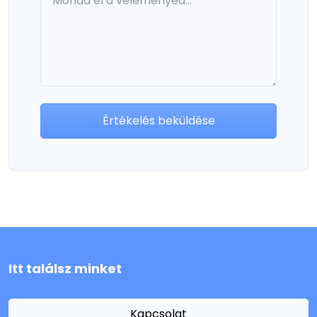
Értékelés beküldése
Itt találsz minket
Kapcsolat