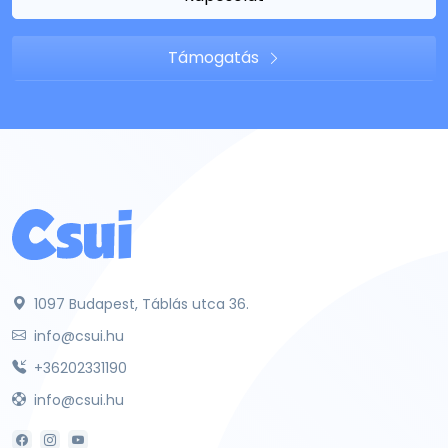
Támogatás
1097 Budapest, Táblás utca 36.
info@csui.hu
+36202331190
info@csui.hu