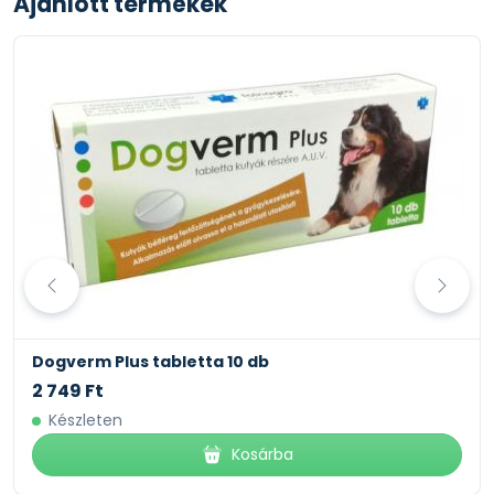
Ajánlott termékek
Dogverm Plus tabletta 10 db
2 749 Ft
Készleten
Kosárba