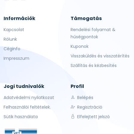
Információk
Támogatás
Kapcsolat
Rendelési folyamat &
hűségpontok
Rólunk
Kuponok
Céginfo
Visszaküldés és visszatérítés
Impresszum
Szállítás és kézbesítés
Jogi tudnivalók
Profil
Adatvédelmi nyilatkozat
Belépés
Felhasználói feltételek.
Regisztráció
Sütik használata
Elfelejtett jelszó