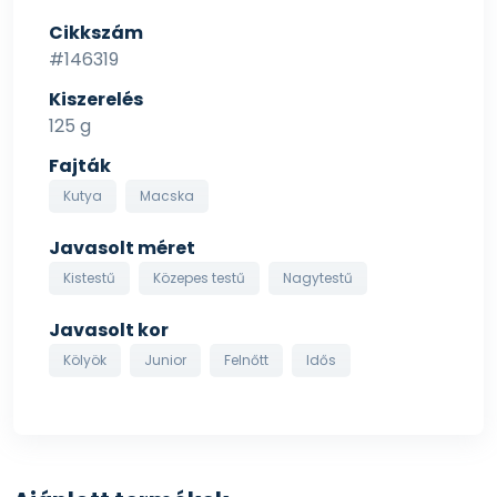
Cikkszám
#146319
Kiszerelés
125 g
Fajták
Kutya
Macska
Javasolt méret
Kistestű
Közepes testű
Nagytestű
Javasolt kor
Kölyök
Junior
Felnőtt
Idős