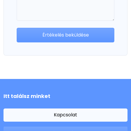
Értékelés beküldése
Itt találsz minket
Kapcsolat