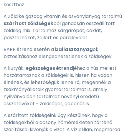
koszthoz.
A Zöldike gazdag vitamin és ásványianyag tartalmú
szárított zöldségek
ből gondosan összeállított
zöldség mix. Tartalmaz sárgarépát, céklát,
paszternákot, zellert és parajlevelet.
BARF étrend esetén a
ballasztanyag
ok
biztosításához elengedhetetlenek a zöldségek.
A kutyák,
egészséges étrend
jéhez a hús mellett
hozzátartoznak a zöldségek is, hiszen ha vadon
élnének, és lehetőségük lenne rá, megennék a
zsákmányállataik gyomortartalmát is, amely
nyilvánvalóan tartalmaz növényi eredetű
összetevőket - zöldséget, gabonát is.
A szárított zöldségeink úgy készülnek, hogy a
zöldségekből alacsony hőmérsékleten történő
szárítással kivonják a vizet. A víz elillan, megmarad