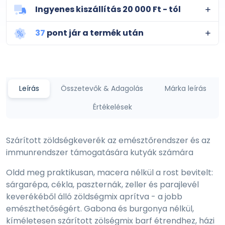
Ingyenes kiszállítás 20 000 Ft - tól
37
pont jár a termék után
Leírás
Összetevők & Adagolás
Márka leírás
Értékelések
Szárított zöldségkeverék az emésztőrendszer és az
immunrendszer támogatására kutyák számára
Oldd meg praktikusan, macera nélkül a rost bevitelt:
sárgarépa, cékla, paszternák, zeller és parajlevél
keverékéből álló zöldségmix aprítva - a jobb
emészthetőségért. Gabona és burgonya nélkül,
kíméletesen szárított zölségmix barf étrendhez, házi