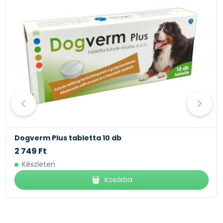
Ha azt tapasztalod, hogy kedvenced nem szívesen
eszi a zöldségeket, keverd el egy kis joghurttal, vagy
esetleg mézzel, így sokkal ízletesebb, és még mindig
nagyon egészséges.
TÁROLÁS:
Száraz, hűvös helyen, közvetlen napfénytől óvva
tárold.
ÖSSZETÉTEL:
szárított sárgarépa, cékla, paszternák, zeller,
parajlevél
Dogverm Plus tabletta 10 db
2 749 Ft
Készleten
Kosárba