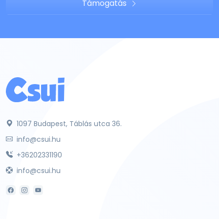
Támogatás
1097 Budapest, Táblás utca 36.
info@csui.hu
+36202331190
info@csui.hu