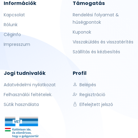
Információk
Támogatás
Kapcsolat
Rendelési folyamat &
hűségpontok
Rólunk
Kuponok
Céginfo
Visszaküldés és visszatérítés
Impresszum
Szállítás és kézbesítés
Jogi tudnivalók
Profil
Adatvédelmi nyilatkozat
Belépés
Felhasználói feltételek.
Regisztráció
Sütik használata
Elfelejtett jelszó