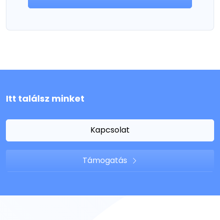
Itt találsz minket
Kapcsolat
Támogatás