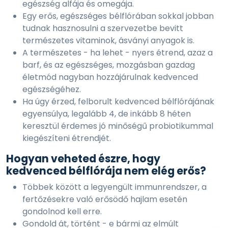
egészség alfája és omegája.
Egy erős, egészséges bélflórában sokkal jobban
tudnak hasznosulni a szervezetbe bevitt
természetes vitaminok, ásványi anyagok is.
A természetes - ha lehet - nyers étrend, azaz a
barf, és az egészséges, mozgásban gazdag
életmód nagyban hozzájárulnak kedvenced
egészségéhez.
Ha úgy érzed, felborult kedvenced bélflórájának
egyensúlya, legalább 4, de inkább 8 héten
keresztül érdemes jó minőségű probiotikummal
kiegészíteni étrendjét.
Hogyan veheted észre, hogy
kedvenced bélflórája nem elég erős?
Többek között a legyengült immunrendszer, a
fertőzésekre való erősödő hajlam esetén
gondolnod kell erre.
Gondold át, történt - e bármi az elmúlt