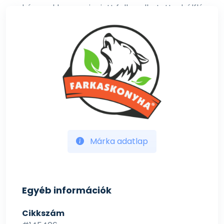
hónapokban, ami miatt felborulhatott a bélflóra
egyensúlya? Az allergiás megbetegedések, a
krónikus vagy vissza-visszatérő, kiújuló fertőzések
(az orrban, a hallójáratokban, bőrön-szőrön,
szájüregben) mind erre utalhatnak.
Nem véletlen, hogy mi emberek is legtöbbször
probiotikumot szedünk antibiotikumos kúrák alatt
és után. Legalább ilyen fontos ugyanez
kedvenceink esetén is.
Emellett, ha teheted, tápláld kedvenced
vitamindúsan, és ha szereti, adhatsz neki kefirt,
natúr joghurtot, amelyek élőflóra tartalma
Márka adatlap
szintén támogatja kedvencet
emésztőrendszerét. Ezekben könnyen
elkeverheted a probiotikumot is.
Egyéb információk
Ajánlott napi adag:
- 10 kg testsúlyig: 1/2 mérőkanál (~1,75 g) / nap
Cikkszám