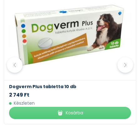
Dogverm Plus tabletta 10 db
2 749 Ft
Készleten
Kosárba