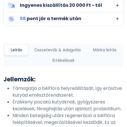
Ingyenes kiszállítás 20 000 Ft - tól
58
pont jár a termék után
Leírás
Összetevők & Adagolás
Márka leírás
Értékelések
Jellemzők:
Támogatja a bélflóra helyreállítását, így erősítve
kutyád emésztőrendszerét.
Érzékeny pocakú kutyáknak, gyógyszeres
kezelések, féreghajtás után ajánlott probiotikum.
Minden betegség utáni regeneráció a bélflóra
felépítésével, megerősítésével kezdődik. Ez az