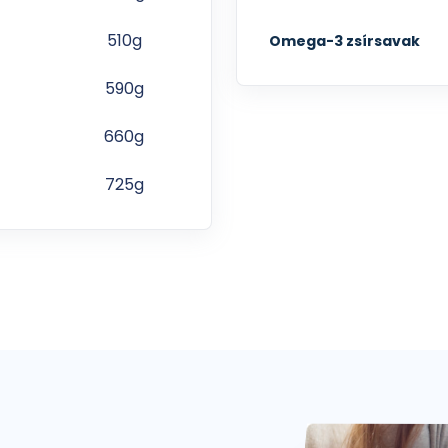
510g
Omega-3 zsírsavak
590g
660g
725g