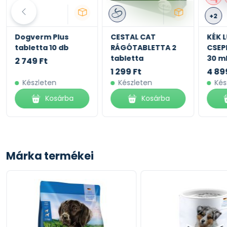
+2
Dogverm Plus
CESTAL CAT
KÉK 
tabletta 10 db
RÁGÓTABLETTA 2
CSEP
tabletta
30 m
2 749 Ft
1 299 Ft
4 89
Készleten
Készleten
Kés
Kosárba
Kosárba
Márka termékei