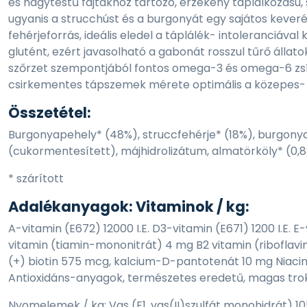
és nagytestű fajtákhoz tartozó, érzékeny táplálkozású, 
ugyanis a strucchúst és a burgonyát egy sajátos keverék
fehérjeforrás, ideális eledel a táplálék- intoleranciá
glutént, ezért javasolható a gabonát rosszul tűrő állato
szőrzet szempontjából fontos omega-3 és omega-6 zsírs
csirkementes tápszemek mérete optimális a közepes- 
Összetétel:
Burgonyapehely* (48%), struccfehérje* (18%), burgonya
(cukormentesített), májhidrolizátum, almatörköly* (0,8%
* szárított
Adalékanyagok: Vitaminok / kg:
A-vitamin (E672) 12000 I.E. D3-vitamin (E671) 1200 I.E. 
vitamin (tiamin-mononitrát) 4 mg B2 vitamin (riboflavi
(+) biotin 575 mcg, kalcium-D-pantotenát 10 mg Niacin
Antioxidáns-anyagok, természetes eredetű, magas trok
Nyomelemek / kg: Vas (E1, vas(II)szulfát monohidrát) 10