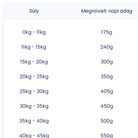
Súly
Megnövelt napi adag
0kg - 11kg
175g
11kg - 15kg
240g
15kg - 20kg
300g
20kg - 25kg
350g
25kg - 30kg
405g
30kg - 35kg
450g
35kg - 40kg
500g
40kg - 45kg
550g