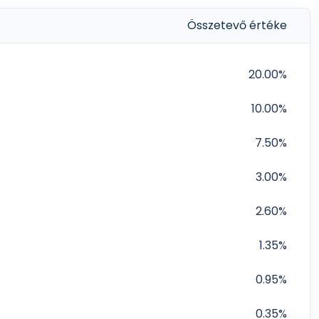
Összetevő értéke
20.00%
10.00%
7.50%
3.00%
2.60%
1.35%
0.95%
0.35%