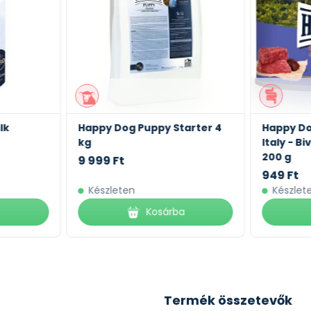
lk
Happy Dog Puppy Starter 4
Happy Do
kg
Italy - B
200 g
9 999 Ft
949 Ft
Készleten
Készlet
a
Kosárba
Termék összetevők