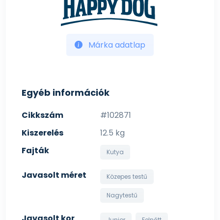
Márka adatlap
Egyéb információk
Cikkszám
#102871
Kiszerelés
12.5 kg
Fajták
Kutya
Javasolt méret
Közepes testű
Nagytestű
Javasolt kor
Junior
Felnőtt