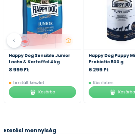
Happy Dog Sensible Junior
Happy Dog Puppy Mi
Lachs & Kartoffel 4 kg
Probiotic 500 g
8 999 Ft
6 299 Ft
Limitált készlet
Készleten
Kosárba
Kosárb
Etetési mennyiség