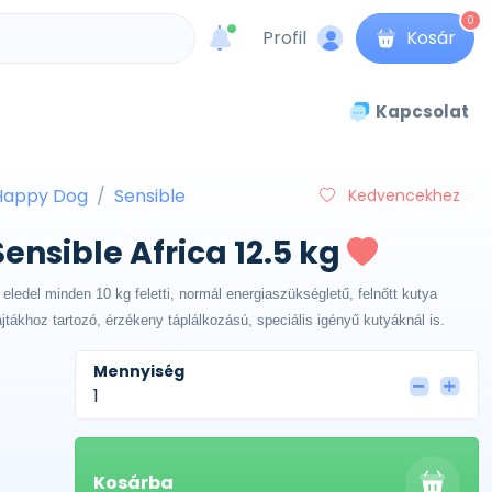
0
Profil
Kosár
unread messages
Kapcsolat
Happy Dog
Sensible
Kedvencekhez
nsible Africa 12.5 kg
ledel minden 10 kg feletti, normál energiaszükségletű, felnőtt kutya
tákhoz tartozó, érzékeny táplálkozású, speciális igényű kutyáknál is.
Mennyiség
Kosárba