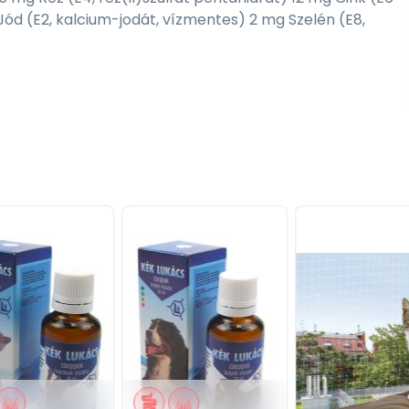
ód (E2, kalcium-jodát, vízmentes) 2 mg Szelén (E8,
 mindig biztosítson friss, tiszta ivóvizet! Csak
en tárolandó.