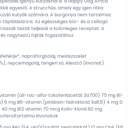
speciális igényű kutyáknál is: a Happy Dog Africa
ké egyesíti. A strucchús, amely egy igen ritka
val küzdő kutyák számára. A burgonya nem tartalmaz
k táplálására is. Az egészséges bőr- és a csillogó
avak teszik teljessé a különleges receptet. A
és nagytestű fajták fogazatához.
fehérje*, napraforgóolaj, melaszszelet
), repcemagolaj, tengeri só, élesztő (kivonat).
E-vitamin (all-rac-alfa-tokoferilacetát 3a700) 75 mg B1-
n) 6 mg B6-vitamin (piridoxin-hidroklorid 3a831) 4 mg D
 40 mg B12 vitamin 70 mcg Kolin-klorid 60 mg.
oferoltartalmú kivonatok.
5 mg Réz (E4, réz(II)szulfát pentahidrát) 12 mg Cink (E6