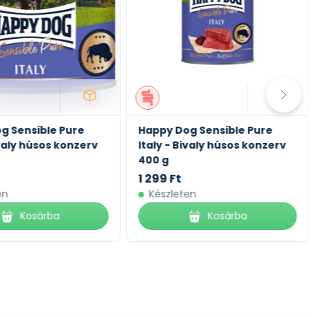
g Sensible Pure
Happy Dog Sensible Pure
ivaly húsos konzerv
Italy - Bivaly húsos konzerv
400 g
1 299 Ft
en
Készleten
Kosárba
Kosárba