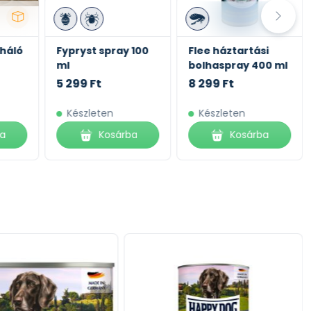
háló
Fypryst spray 100
Flee háztartási
ml
bolhaspray 400 ml
5 299 Ft
8 299 Ft
Készleten
Készleten
ba
Kosárba
Kosárba