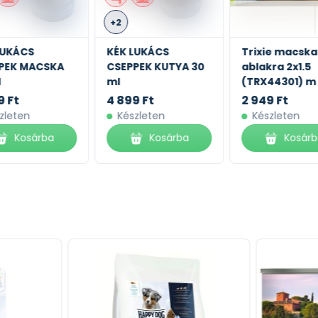
+2
LUKÁCS
KÉK LUKÁCS
Trixie macska
PEK MACSKA
CSEPPEK KUTYA 30
ablakra 2x1.5
l
ml
(TRX44301) m
9 Ft
4 899 Ft
2 949 Ft
zleten
Készleten
Készleten
Kosárba
Kosárba
Kosár