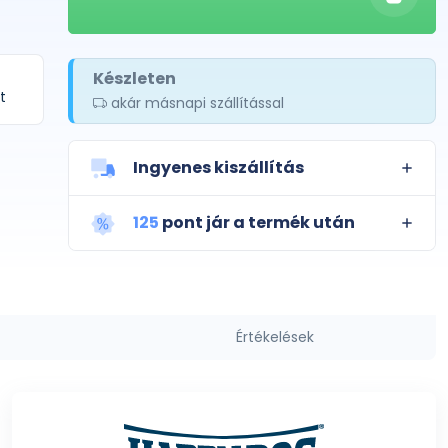
Készleten
t
akár másnapi szállítással
Ingyenes kiszállítás
125
pont jár a termék után
Értékelések