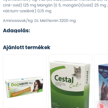
cink-oxid) 125 mg Mangán (E 5, mangán(II)oxid) 25 mg J
nátrium-szelénit) 0,15 mg
Aminosavak/kg: DL Methionin 3200 mg
Adagolás:
Lásd a csomagoláson található táblázatot. Az eledel mellé
takarmányozási célra!
Ajánlott termékek
Hűvös és száraz, közvetlen napsugárzástól védett hely