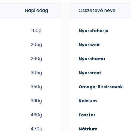
Napi adag
Összetevő neve
150g
Nyersfehérje
205g
Nyerszsír
260g
Nyershamu
305g
Nyersrost
350g
Omega-6 zsírsavak
390g
Kalcium
430g
Foszfor
470g
Nátrium