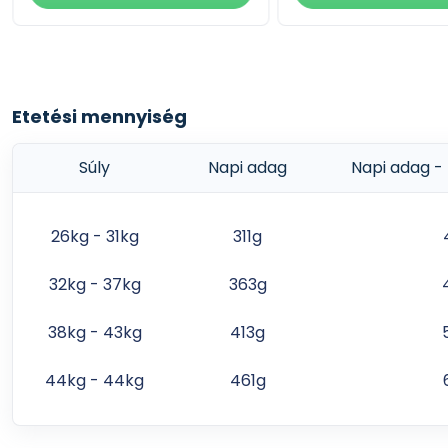
Etetési mennyiség
Súly
Napi adag
Napi adag - 
26kg - 31kg
311g
32kg - 37kg
363g
38kg - 43kg
413g
44kg - 44kg
461g