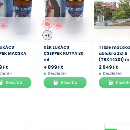
E, D3 vitamin: 1000 NE, E1 (Vas): 42 mg, E2 (Jód): 4,2
 mg, E8 (Szelén): 0,08 mg - Technológiai adalékanyagok:
nyagok: Zöld tea kivonat (polifenol forrás): 2,5 g -
+2
LUKÁCS
KÉK LUKÁCS
Trixie macska
PEK MACSKA
CSEPPEK KUTYA 30
ablakra 2x1.5
l
ml
(TRX44301) m
9 Ft
4 899 Ft
2 949 Ft
zleten
Készleten
Készleten
Kosárba
Kosárba
Kosár