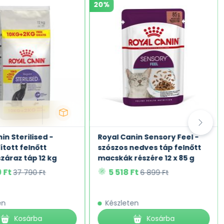
20%
in Sterilised -
Royal Canin Sensory Feel -
ított felnőtt
szószos nedves táp felnőtt
záraz táp 12 kg
macskák részére 12 x 85 g
9 Ft
5 518 Ft
37 790 Ft
6 899 Ft
en
Készleten
Kosárba
Kosárba