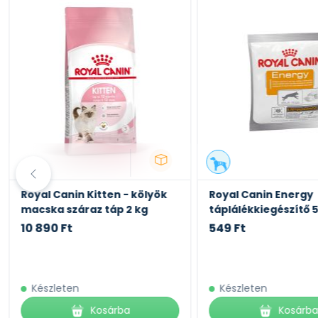
Royal Canin Kitten - kölyök
Royal Canin Energy
macska száraz táp 2 kg
táplálékkiegészítő 
10 890 Ft
549 Ft
Készleten
Készleten
Kosárba
Kosárb