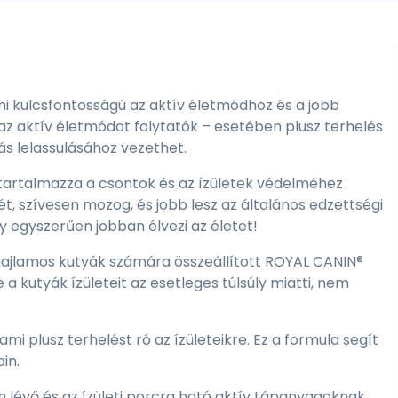
i kulcsfontosságú az aktív életmódhoz és a jobb
az aktív életmódot folytatók – esetében plusz terhelés
ás lelassulásához vezethet.
 tartalmazza a csontok és az ízületek védelméhez
, szívesen mozog, és jobb lesz az általános edzettségi
gy egyszerűen jobban élvezi az életet!
a hajlamos kutyák számára összeállított ROYAL CANIN®
a kutyák ízületeit az esetleges túlsúly miatti, nem
i plusz terhelést ró az ízületeikre. Ez a formula segít
in.
n lévő és az ízületi porcra ható aktív tápanyagoknak,