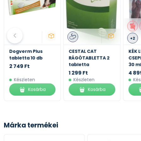
Tápértékkel rendelkező adalékanyagok: A vitamin: 16500 N
mg, E4 (Réz): 13 mg, E5 (Mangán): 55 mg, E6 (Cink): 141
Üledékes eredetű klinoptilolit: 10 g - Érzékszervi adaléka
Tartósítószerek - Antioxidánsok.
#CCN DOG
+2
Dogverm Plus
CESTAL CAT
KÉK 
tabletta 10 db
RÁGÓTABLETTA 2
CSEP
tabletta
30 m
2 749 Ft
1 299 Ft
4 89
Készleten
Készleten
Kés
Kosárba
Kosárba
Márka termékei