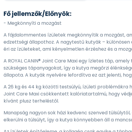
Fő jellemzők/Előnyök:
- Megkönnyíti a mozgást
A fájdalommentes ízületek megkönnyítik a mozgást, am
edzettségi állapothoz. A nagytestű kutyák – különösen 
éri az ízületeket, ami kényelmetlen érzéshez és a mozg
A ROYAL CANIN® Joint Care Maxi egy ízletes táp, amely
szükséges tápanyagokat, így a kutya megőrzi élénkségét
állapota. A kutyák nyelvére lefordítva ez azt jelenti, ho
A 26 kg és 44 kg közötti testsúlyú, ízületi problémákr
Joint Care Maxi csökkentett kalóriatartalmú, hogy védje 
kívánt plusz terheléstől.
Manapság nagyon sok házi kedvenc szenved túlsúlytól, am
elkerülni a túlsúlyt, így a kutya könnyebben áll a mancsa
Az ízületek építőeleme, a kollagén csak egyike a tápba