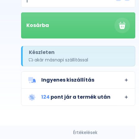
Kosárba
Készleten
akár másnapi szállítással
Ingyenes kiszállítás
124
pont jár a termék után
Értékelések