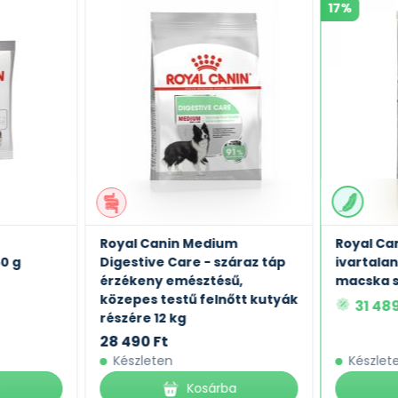
17%
Royal Canin Medium
Royal Can
50 g
Digestive Care - száraz táp
ivartalan
érzékeny emésztésű,
macska s
közepes testű felnőtt kutyák
31 48
részére 12 kg
28 490 Ft
Készleten
Készlet
a
Kosárba