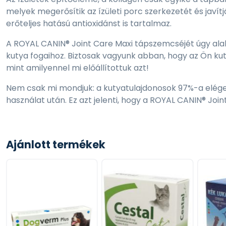
melyek megerősítik az ízületi porc szerkezetét és javít
erőteljes hatású antioxidánst is tartalmaz.
A ROYAL CANIN® Joint Care Maxi tápszemcséjét úgy alakí
kutya fogaihoz. Biztosak vagyunk abban, hogy az Ön kut
mint amilyennel mi előállítottuk azt!
Nem csak mi mondjuk: a kutyatulajdonosok 97%-a elége
használat után. Ez azt jelenti, hogy a ROYAL CANIN® Joi
Összetétel:
Kukorica, dehidratált baromfifehérje, búza, állati zsirad
Ajánlott termékek
kukoricaliszt, rizs, hidrolizált állati fehérjék, kukoricagl
ásványi sók, szójaolaj, kollagén hidrolizátum (0,84 %), b
(kondroitin forrás).
*L.I.P.: kitűnően emészthető, válogatott fehérje.
Adalékanyagok (kilogrammonként):