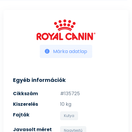
Márka adatlap
Egyéb információk
Cikkszám
#135725
Kiszerelés
10 kg
Fajták
Kutya
Javasolt méret
Nagytestű