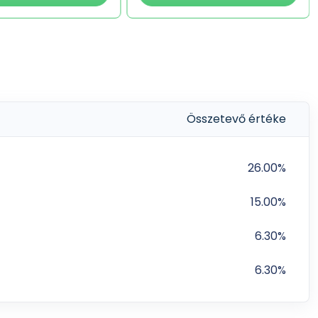
Összetevő értéke
26.00%
15.00%
6.30%
6.30%