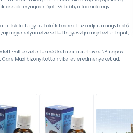
ják annak anyagcseréjét. Mi több, a formula egy
tottuk ki, hogy az tökéletesen illeszkedjen a nagytestű
yája ugyanolyan élvezettel fogyasztja majd ezt a tápot,
dett volt ezzel a termékkel már mindössze 28 napos
nt Care Maxi bizonyítottan sikeres eredményeket ad.
ékok, növényi rostok, növényi fehérje kivonat*,
utén, cukorrépapép, halolaj, élesztő és annak részei,
ársonyvirág kivonat (lutein forrás), porc hidrolizátum