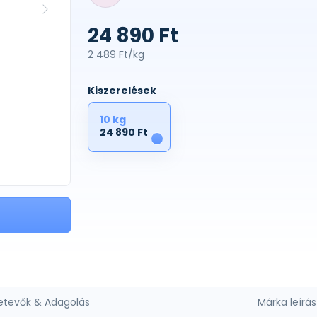
24 890 Ft
2 489 Ft/kg
Kiszerelések
10 kg
24 890 Ft
1
etevők & Adagolás
Márka leírás