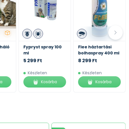
háló
Fypryst spray 100
Flee háztartási
ml
bolhaspray 400 ml
5 299 Ft
8 299 Ft
Készleten
Készleten
ba
Kosárba
Kosárba