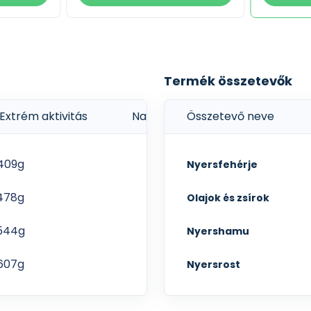
Termék összetevők
Extrém aktivitás
Napi adag - Magas aktivitás
Összetevő neve
409g
360g
Nyersfehérje
478g
421g
Olajok és zsírok
544g
479g
Nyershamu
607g
534g
Nyersrost